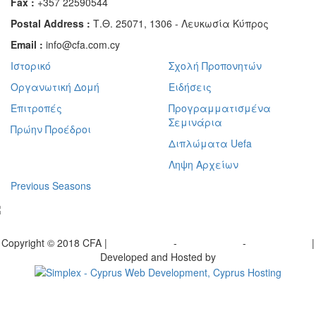
Fax :
+357 22590544
Postal Address :
Τ.Θ. 25071, 1306 - Λευκωσία Κύπρος
Email :
info@cfa.com.cy
Ιστορικό
Σχολή Προπονητών
Οργανωτική Δομή
Ειδήσεις
Επιτροπές
Προγραμματισμένα
Σεμινάρια
Πρώην Προέδροι
Διπλώματα Uefa
Ληψη Αρχείων
Previous Seasons
bscribe to our Newsletter
Copyright © 2018 CFA |
Privacy policy
-
Terms of Use
-
Cookie Policy
|
Developed and Hosted by
Change your consent