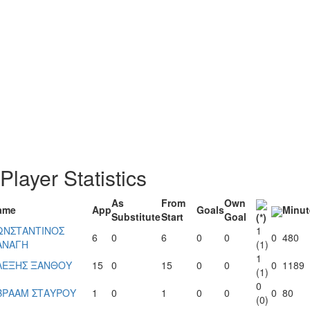
Player Statistics
As
From
Own
ame
App
Goals
Minut
Substitute
Start
Goal
(*)
ΩΝΣΤΑΝΤΙΝΟΣ
1
6
0
6
0
0
0
480
ΑΝΑΓΗ
(1)
1
ΛΕΞΗΣ ΞΑΝΘΟΥ
15
0
15
0
0
0
1189
(1)
0
ΒΡΑΑΜ ΣΤΑΥΡΟΥ
1
0
1
0
0
0
80
(0)