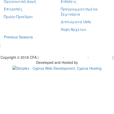
Οργανωτική Δομή
Ειδήσεις
Επιτροπές
Προγραμματισμένα
Σεμινάρια
Πρώην Προέδροι
Διπλώματα Uefa
Ληψη Αρχείων
Previous Seasons
bscribe to our Newsletter
Copyright © 2018 CFA |
Privacy policy
-
Terms of Use
-
Cookie Policy
|
Developed and Hosted by
Change your consent