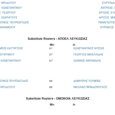
Σ ΗΡΟΔΟΤΟΥ
ΕΥΡΥΠΙΔ
Σ ΚΩΝΣΤΑΝΤΙΝΟΥ
ΑΝΤΡΕΑΣ 
Σ ΓΕΩΡΓΙΟΥ
ΧΡΥΣΗΣ ΕΥ
Σ ΣΩΚΡΑΤΟΥΣ
ΦΡΙΞΟΣ ΜΙ
ΤΙΝΟΣ ΠΟΥΡΣΑΙΤΙΔΗΣ
ΠΑΝΑΓΙΩΤΗ
 ΑΘΑΝΑΣΙΟΥ
ΚΥΡΙΑΚΟΣ
Substitute Rosters - ΑΠΟΕΛ ΛΕΥΚΩΣΙΑΣ
Μin
In
ΠΟΣ ΚΑΤΤΙΡΤΖΗΣ
61'
ΚΩΝΣΤΑΝΤΙΝΟΣ ΝΥΣΣΗΣ
 ΕΥΘΥΜΙΟΥ
67'
ΓΕΩΡΓΙΟΣ ΜΙΚΕΛΛΙΔΗΣ
 ΚΩΝΣΤΑΝΤΙΝΟΥ
67'
ΙΩΑΝΝΗΣ ΑΒΡΑΜΙΔΗΣ
ΤΙΝΟΣ ΠΟΥΡΣΑΙΤΙΔΗΣ
86'
ΔΗΜΗΤΡΗΣ ΤΟΥΜΠΑΣ
Σ ΗΡΟΔΟΤΟΥ
86'
ΝΙΚΟΛΑΣ ΠΑΠΑΔΟΠΟΥΛΟΣ
Substitute Rosters - ΟΜΟΝΟΙΑ ΛΕΥΚΩΣΙΑΣ
Μin
In