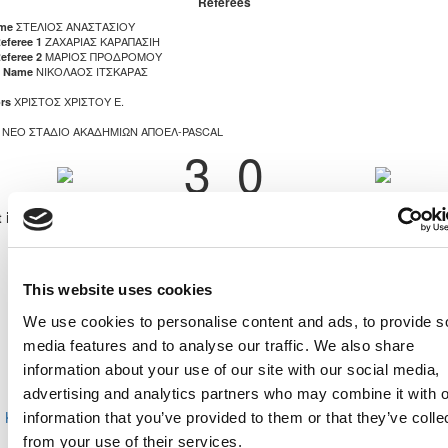
Referees
ΣΤΕΛΙΟΣ ΑΝΑΣΤΑΣΙΟΥ
ame
ΖΑΧΑΡΙΑΣ ΚΑΡΑΠΑΣΙΗ
eferee 1
ΜΑΡΙΟΣ ΠΡΟΔΡΟΜΟΥ
eferee 2
ΝΙΚΟΛΑΟΣ ΙΤΣΚΑΡΑΣ
e Name
ΧΡΙΣΤΟΣ ΧΡΙΣΤΟΥ Ε.
rs
ΝΕΟ ΣΤΑΔΙΟ ΑΚΑΔΗΜΙΩΝ ΑΠΟΕΛ-PASCAL
3
0
t in Rosters
ΒΑΣΙΛΗΣ ΕΥΘΥΜΙΟΥ
ΣΩΤΗΡΗΣ ΚΕΛΕΠΕΣΙΗ
ΚΩΝΣΤΑΝΤΙΝΟΣ ΓΙΑΝΝΑΚΟΥ
ΑΝΔΡΕΑΣ ΝΙΚΟΛΑΟΥ
ΣΥΜΕΩΝ ΧΑΤΖΗΓΕΩΡΓΙΟΥ
ΚΩΝΣΤΑΝΤΙΝΟΣ ΠΑΝΤΕΛΗ
This website uses cookies
ΧΑΡΑΛΑΜΠΟΣ ΚΑΤΤΙΡΤΖΗΣ
ΑΝΑΣΤΑΣΙΟΣ ΓΙΑΝΝΑΚΟΥ
ΧΡΙΣΤΟΣ ΣΑΒΒΑ
ΠΑΝΑΓΙΩΤΗΣ ΑΝΔΡΕΟΥ
We use cookies to personalise content and ads, to provide s
ΧΡΙΣΤΟΣ ΗΡΟΔΟΤΟΥ
ΕΥΡΥΠΙΔΗΣ ΠΕΠΗΣ
media features and to analyse our traffic. We also share
ΙΩΑΝΝΗΣ ΚΩΝΣΤΑΝΤΙΝΟΥ
ΑΝΤΡΕΑΣ ΣΚΟΡΔΗΣ
information about your use of our site with our social media,
ΑΝΔΡΕΑΣ ΓΕΩΡΓΙΟΥ
ΧΡΥΣΗΣ ΕΥΑΓΓΕΛΟΥ
advertising and analytics partners who may combine it with o
ΓΙΩΡΓΟΣ ΣΩΚΡΑΤΟΥΣ
ΦΡΙΞΟΣ ΜΙΧΑΗΛΙΔΗΣ
ΚΩΝΣΤΑΝΤΙΝΟΣ ΠΟΥΡΣΑΙΤΙΔΗΣ
ΠΑΝΑΓΙΩΤΗΣ ΑΓΓΕΛΗ
information that you’ve provided to them or that they’ve colle
ΜΑΡΙΟΣ ΑΘΑΝΑΣΙΟΥ
ΚΥΡΙΑΚΟΣ ΧΡΙΣΤΟΥ
from your use of their services.