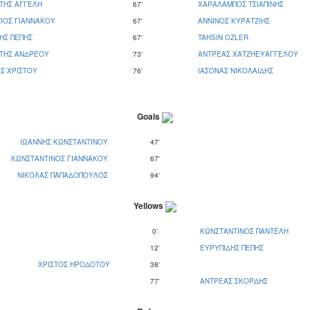
ΤΗΣ ΑΓΓΕΛΗ
67'
ΧΑΡΑΛΑΜΠΟΣ ΤΣΙΑΠΙΝΗΣ
ΙΟΣ ΓΙΑΝΝΑΚΟΥ
67'
ΑΝΝΙΝΟΣ ΚΥΡΑΤΖΙΗΣ
ΗΣ ΠΕΠΗΣ
67'
TAHSIN OZLER
ΩΤΗΣ ΑΝΔΡΕΟΥ
73'
ΑΝΤΡΕΑΣ ΧΑΤΖΗΕΥΑΓΓΕΛΟΥ
Σ ΧΡΙΣΤΟΥ
76'
ΙΑΣΟΝΑΣ ΝΙΚΟΛΑΙΔΗΣ
Goals
ΙΩΑΝΝΗΣ ΚΩΝΣΤΑΝΤΙΝΟΥ
47'
ΚΩΝΣΤΑΝΤΙΝΟΣ ΓΙΑΝΝΑΚΟΥ
67'
ΝΙΚΟΛΑΣ ΠΑΠΑΔΟΠΟΥΛΟΣ
94'
Yellows
0'
ΚΩΝΣΤΑΝΤΙΝΟΣ ΠΑΝΤΕΛΗ
12'
ΕΥΡΥΠΙΔΗΣ ΠΕΠΗΣ
ΧΡΙΣΤΟΣ ΗΡΟΔΟΤΟΥ
38'
77'
ΑΝΤΡΕΑΣ ΣΚΟΡΔΗΣ