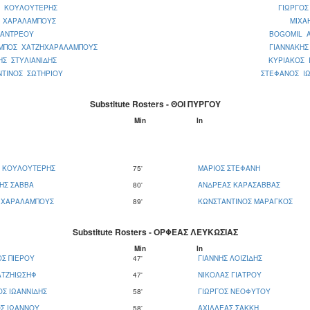
Σ ΚΟΥΛΟΥΤΕΡΗΣ
ΓΙΩΡΓΟΣ
Σ ΧΑΡΑΛΑΜΠΟΥΣ
ΜΙΧΑ
 ΑΝΤΡΕΟΥ
BOGOMIL 
ΜΠΟΣ ΧΑΤΖΗΧΑΡΑΛΑΜΠΟΥΣ
ΓΙΑΝΝΑΚΗΣ
Σ ΣΤΥΛΙΑΝΙΔΗΣ
ΚΥΡΙΑΚΟΣ 
ΝΤΙΝΟΣ ΣΩΤΗΡΙΟΥ
ΣΤΕΦΑΝΟΣ ΙΩ
Substitute Rosters - ΘΟΙ ΠΥΡΓΟΥ
Μin
In
Σ ΚΟΥΛΟΥΤΕΡΗΣ
75'
ΜΑΡΙΟΣ ΣΤΕΦΑΝΗ
ΗΣ ΣΑΒΒΑ
80'
ΑΝΔΡΕΑΣ ΚΑΡΑΣΑΒΒΑΣ
Σ ΧΑΡΑΛΑΜΠΟΥΣ
89'
ΚΩΝΣΤΑΝΤΙΝΟΣ ΜΑΡΑΓΚΟΣ
Substitute Rosters - ΟΡΦΕΑΣ ΛΕΥΚΩΣΙΑΣ
Μin
In
Σ ΠΙΕΡΟΥ
47'
ΓΙΑΝΝΗΣ ΛΟΙΖΙΔΗΣ
ΑΤΖΗΙΩΣΗΦ
47'
ΝΙΚΟΛΑΣ ΓΙΑΤΡΟΥ
Σ ΙΩΑΝΝΙΔΗΣ
58'
ΓΙΩΡΓΟΣ ΝΕΟΦΥΤΟΥ
Σ ΙΩΑΝΝΟΥ
58'
ΑΧΙΛΛΕΑΣ ΣΑΚΚΗ