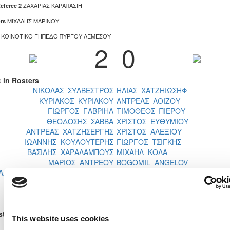
ΖΑΧΑΡΙΑΣ ΚΑΡΑΠΑΣΙΗ
eferee 2
ΜΙΧΑΛΗΣ ΜΑΡΙΝΟΥ
rs
ΚΟΙΝΟΤΙΚΟ ΓΗΠΕΔΟ ΠΥΡΓΟΥ ΛΕΜΕΣΟΥ
2
0
t in Rosters
ΝΙΚΟΛΑΣ ΣΥΛΒΕΣΤΡΟΣ
ΗΛΙΑΣ ΧΑΤΖΗΙΩΣΗΦ
ΚΥΡΙΑΚΟΣ ΚΥΡΙΑΚΟΥ
ΑΝΤΡΕΑΣ ΛΟΙΖΟΥ
ΓΙΩΡΓΟΣ ΓΑΒΡΙΗΛ
ΤΙΜΟΘΕΟΣ ΠΙΕΡΟΥ
ΘΕΟΔΟΣΗΣ ΣΑΒΒΑ
ΧΡΙΣΤΟΣ ΕΥΘΥΜΙΟΥ
ΑΝΤΡΕΑΣ ΧΑΤΖΗΣΕΡΓΗΣ
ΧΡΙΣΤΟΣ ΑΛΕΞΙΟΥ
ΙΩΑΝΝΗΣ ΚΟΥΛΟΥΤΕΡΗΣ
ΓΙΩΡΓΟΣ ΤΣΙΓΚΗΣ
ΒΑΣΙΛΗΣ ΧΑΡΑΛΑΜΠΟΥΣ
ΜΙΧΑΗΛ ΚΟΛΑ
ΜΑΡΙΟΣ ΑΝΤΡΕΟΥ
BOGOMIL ANGELOV
ΑΛΑΜΠΟΣ ΧΑΤΖΗΧΑΡΑΛΑΜΠΟΥΣ
ΓΙΑΝΝΑΚΗΣ ΠΕΤΡΟΥ
ΔΗΜΗΤΡΗΣ ΣΤΥΛΙΑΝΙΔΗΣ
ΚΥΡΙΑΚΟΣ ΙΩΑΝΝΟΥ
ΚΩΝΣΤΑΝΤΙΝΟΣ ΣΩΤΗΡΙΟΥ
ΣΤΕΦΑΝΟΣ ΙΩΑΝΝΙΔΗΣ
titute Rosters
This website uses cookies
Οut
Μin
In
Out