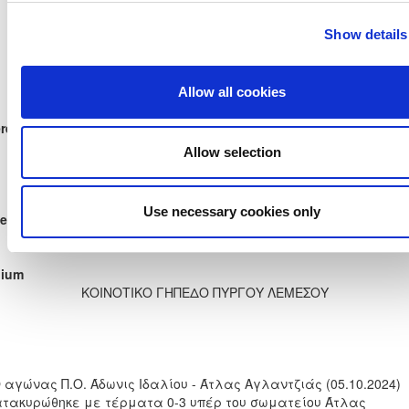
21'
ΣΤΕΦΑΝΟΣ ΙΩΑΝΝΙΔΗΣ
31'
ΗΛΙΑΣ ΧΑΤΖΗΙΩΣΗΦ
Show details
52'
ΚΥΡΙΑΚΟΣ ΙΩΑΝΝΟΥ
71'
ΑΝΔΡΕΑΣ ΧΑΤΖΗΠΕΤΡΟΥ
ΓΙΩΡΓΟΣ ΓΑΒΡΙΗΛ
72'
ΑΝΔΡΕΑΣ ΚΑΡΑΣΑΒΒΑΣ
91'
Allow all cookies
rees
Referee Name
ΝΙΚΟΛΑΟΣ ΑΝΔΡΕΟΥ
Allow selection
Assistant Referee 1
ΑΝΔΡΕΑΣ ΓΕΩΡΓΙΟΥ Σ.
Assistant Referee 2
ΖΑΧΑΡΙΑΣ ΚΑΡΑΠΑΣΙΗ
Use necessary cookies only
ectors
Inspector
ΜΙΧΑΛΗΣ ΜΑΡΙΝΟΥ
dium
ΚΟΙΝΟΤΙΚΟ ΓΗΠΕΔΟ ΠΥΡΓΟΥ ΛΕΜΕΣΟΥ
 αγώνας Π.Ο. Άδωνις Ιδαλίου - Άτλας Αγλαντζιάς (05.10.2024)
ατακυρώθηκε με τέρματα 0-3 υπέρ του σωματείου Άτλας