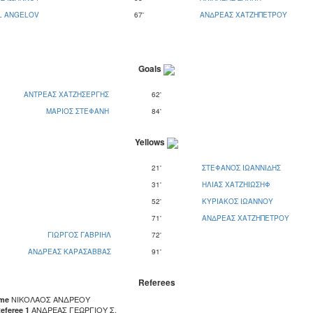
L ANGELOV
67'
ΑΝΔΡΕΑΣ ΧΑΤΖΗΠΕΤΡΟΥ
Goals
ΑΝΤΡΕΑΣ ΧΑΤΖΗΣΕΡΓΗΣ
62'
ΜΑΡΙΟΣ ΣΤΕΦΑΝΗ
84'
Yellows
21'
ΣΤΕΦΑΝΟΣ ΙΩΑΝΝΙΔΗΣ
31'
ΗΛΙΑΣ ΧΑΤΖΗΙΩΣΗΦ
52'
ΚΥΡΙΑΚΟΣ ΙΩΑΝΝΟΥ
71'
ΑΝΔΡΕΑΣ ΧΑΤΖΗΠΕΤΡΟΥ
ΓΙΩΡΓΟΣ ΓΑΒΡΙΗΛ
72'
ΑΝΔΡΕΑΣ ΚΑΡΑΣΑΒΒΑΣ
91'
Referees
ΝΙΚΟΛΑΟΣ ΑΝΔΡΕΟΥ
ame
ΑΝΔΡΕΑΣ ΓΕΩΡΓΙΟΥ Σ.
eferee 1