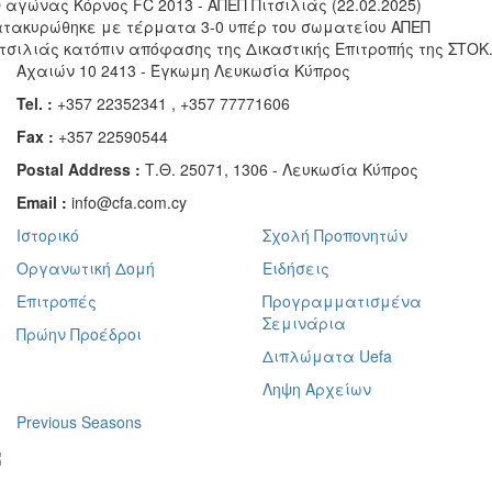
 αγώνας Κόρνος FC 2013 - ΑΠΕΠ Πιτσιλιάς (22.02.2025)
ατακυρώθηκε με τέρματα 3-0 υπέρ του σωματείου ΑΠΕΠ
ιτσιλιάς κατόπιν απόφασης της Δικαστικής Επιτροπής της ΣΤΟΚ
Αχαιών 10 2413 - Έγκωμη Λευκωσία Κύπρος
Tel. :
+357 22352341 , +357 77771606
Fax :
+357 22590544
Postal Address :
Τ.Θ. 25071, 1306 - Λευκωσία Κύπρος
Email :
info@cfa.com.cy
Ιστορικό
Σχολή Προπονητών
Οργανωτική Δομή
Ειδήσεις
Επιτροπές
Προγραμματισμένα
Σεμινάρια
Πρώην Προέδροι
Διπλώματα Uefa
Ληψη Αρχείων
Previous Seasons
bscribe to our Newsletter