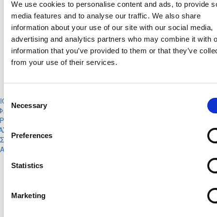
ΓΙΑΝΝΗΣ
ΤΙΜΟΘΕΟΣ
We use cookies to personalise content and ads, to provide s
47'
ΛΟΙΖΙΔΗΣ
ΠΙΕΡΟΥ
media features and to analyse our traffic. We also share
ΝΙΚΟΛΑΣ
ΗΛΙΑΣ
information about your use of our site with our social media,
47'
ΓΙΑΤΡΟΥ
ΧΑΤΖΗΙΩΣΗ
advertising and analytics partners who may combine it with o
ΓΙΩΡΓΟΣ
ΣΤΕΦΑΝΟΣ
58'
information that you’ve provided to them or that they’ve colle
ΝΕΟΦΥΤΟΥ
ΙΩΑΝΝΙΔΗΣ
ΚΥΡΙΑΚΟΣ
from your use of their services.
58'
ΑΧΙΛΛΕΑΣ ΣΑΚΚΗ
ΙΩΑΝΝΟΥ
ΑΝΔΡΕΑΣ
BOGOMIL
67'
ΧΑΤΖΗΠΕΤΡΟΥ
ANGELOV
Consent
ΙΟΣ
ΙΩΑΝΝΗΣ
75'
Necessary
Selection
ΦΑΝΗ
ΚΟΥΛΟΥΤΕΡΗΣ
ΡΕΑΣ
ΘΕΟΔΟΣΗΣ
80'
ΑΣΑΒΒΑΣ
ΣΑΒΒΑ
Preferences
ΣΤΑΝΤΙΝΟΣ
ΒΑΣΙΛΗΣ
89'
ΑΓΚΟΣ
ΧΑΡΑΛΑΜΠΟΥΣ
Statistics
ΑΝΤΡΕΑΣ ΧΑΤΖΗΣΕΡΓΗΣ
62'
ΜΑΡΙΟΣ ΣΤΕΦΑΝΗ
84'
Marketing