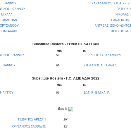
Σ ΙΩΑΝΝΟΥ
ΧΑΡΑΛΑΜΠΟΣ ΣΤΕΦ ΧΡΙΣ
ΝΤΙΝΟΣ ΙΩΑΝΝΟΥ
ΠΕΤΡΟΣ 
 ΜΙΧΑΛΑ
ΝΙΚΟΛΑΣ 
 ΤΟΒΛΕΤΙΑΝ
ΠΑΝΑΓΙΩΤΗΣ
 ΧΡΥΣΑΝΘΟΥ
ΑΝΤΡΕΑΣ ΞΕΝΟΦΩΝΤΟΣ
 ΣΙΑΚΑΛΛΗΣ
ΧΡΙΣΤΟΣ ΜΕ
Substitute Rosters - ΕΘΝΙΚΟΣ ΛΑΤΣΙΩΝ
Μin
In
ΤΙΝΟΣ ΙΩΑΝΝΟΥ
58'
ΓΕΩΡΓΙΟΣ ΧΑΡΑΛΑΜΠΟΥΣ
Σ ΙΩΑΝΝΟΥ
66'
ΣΤΕΦΑΝΟΣ ΑΓΓΕΛΙΔΗΣ
Substitute Rosters - F.C. ΛΕΙΒΑΔΙΑ 2022
Μin
In
ΦΙΛΙΠΠΟΥ
59'
ΣΩΤΗΡΗΣ ΜΙΧΑΗΛ
Goals
ΓΕΩΡΓΙΟΣ ΑΡΕΣΤΗ
29'
ΧΡΥΣΑΝΘΟΣ ΣΑΒΒΙΔΗΣ
32'