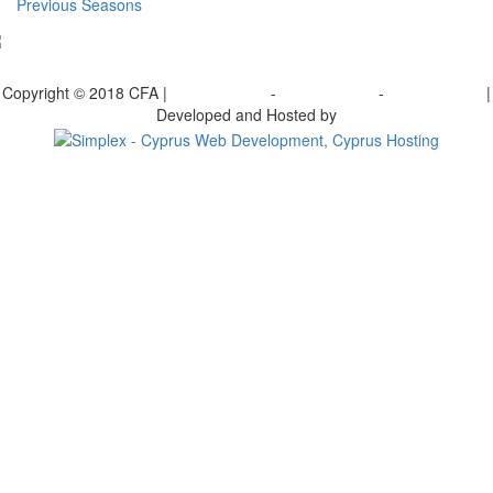
Previous Seasons
bscribe to our Newsletter
Copyright © 2018 CFA |
Privacy policy
-
Terms of Use
-
Cookie Policy
|
Developed and Hosted by
Change your consent