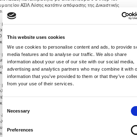
ωματείου ΑΣΙΛ Λύσης κατόπιν απόφασης της Δικαστικής
πιτροπής.
Ο μη διεξαχθής αγώνας F.C. Λειβάδια 2022 - Κέδρος Αγίας
αρίνας Σκυλλούρας (01.02.2026) κατακυρώθηκε με αποτέλεσμ
-0 υπέρ του σωματείου F.C. Λειβάδια 2022 κατόπιν απόφασης τη
This website uses cookies
καστικής Επιτροπής.
We use cookies to personalise content and ads, to provide s
Ο μη διεξαχθής αγώνας Freedom24 Krasava E.N.Y - Π.Ο. Αχυρώνα
media features and to analyse our traffic. We also share
νήσιλος (01.02.2026) κατακυρώθηκε με αποτέλεσμα 3-0 υπέρ τ
information about your use of our site with our social media,
ωματείου Freedom24 Krasava E.N.Y. κατόπιν απόφασης της
advertising and analytics partners who may combine it with o
καστικής Επιτροπής.
information that you’ve provided to them or that they’ve colle
from your use of their services.
Ο μη διεξαχθής αγώνας Κέδρος Αγίας Μαρίνας Σκυλλούρας -
υλοφάγου F.C. (08.02.2026) κατακυρώθηκε με αποτέλεσμα 0-3
πέρ του σωματείου Ξυλοφάγου F.C. κατόπιν απόφασης της
καστικής Επιτροπής.
Consent
Necessary
Selection
Ο διακοπέντας αγώνας Π.Ο. Αχυρώνας Ονήσιλος - ΑΕΠ
ολεμιδιών (08.02.2026) κατακυρώθηκε με αποτέλεσμα 0-3 υπέρ
ου σωματείου ΑΕΠ Πολεμιδιών κατόπιν απόφασης της Δικαστική
Preferences
πιτροπής.