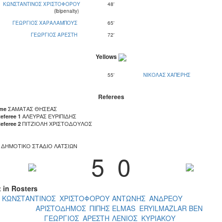
ΚΩΝΣΤΑΝΤΙΝΟΣ ΧΡΙΣΤΟΦΟΡΟΥ
48'
(lblpenalty)
ΓΕΩΡΓΙΟΣ ΧΑΡΑΛΑΜΠΟΥΣ
65'
ΓΕΩΡΓΙΟΣ ΑΡΕΣΤΗ
72'
Yellows
55'
ΝΙΚΟΛΑΣ ΧΑΠΕΡΗΣ
Referees
ΣΑΜΑΤΑΣ ΘΗΣΕΑΣ
ame
ΑΛΕΥΡΑΣ ΕΥΡΙΠΙΔΗΣ
eferee 1
ΠΙΤΖΙΟΛΗ ΧΡΙΣΤΟΔΟΥΛΟΣ
eferee 2
ΔΗΜΟΤΙΚΟ ΣΤΑΔΙΟ ΛΑΤΣΙΩΝ
5
0
t in Rosters
ΚΩΝΣΤΑΝΤΙΝΟΣ ΧΡΙΣΤΟΦΟΡΟΥ
ΑΝΤΩΝΗΣ ΑΝΔΡΕΟΥ
ΑΡΙΣΤΟΔΗΜΟΣ ΠΙΠΗΣ
ELMAS ERYILMAZLAR BEN
ΓΕΩΡΓΙΟΣ ΑΡΕΣΤΗ
ΛΕΝΙΟΣ ΚΥΡΙΑΚΟΥ