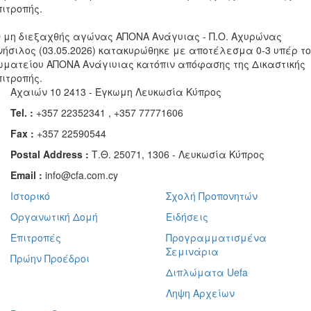
πιτροπής.
Ο μη διεξαχθής αγώνας ΑΠΟΝΑ Ανάγυιας - Π.Ο. Αχυρώνας
νήσιλος (03.05.2026) κατακυρώθηκε με αποτέλεσμα 0-3 υπέρ τ
ωματείου ΑΠΟΝΑ Ανάγιυιας κατόπιν απόφασης της Δικαστικής
πιτροπής.
Αχαιών 10 2413 - Έγκωμη Λευκωσία Κύπρος
Tel. :
+357 22352341 , +357 77771606
Fax :
+357 22590544
Postal Address :
Τ.Θ. 25071, 1306 - Λευκωσία Κύπρος
Email :
info@cfa.com.cy
Ιστορικό
Σχολή Προπονητών
Οργανωτική Δομή
Ειδήσεις
Επιτροπές
Προγραμματισμένα
Σεμινάρια
Πρώην Προέδροι
Διπλώματα Uefa
Ληψη Αρχείων