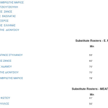
ΙΜΒΡΙΩΤΗΣ ΜΑΡΙΟΣ
ΤΖΙΟΥΤΖΙΟΥΚΗ
ΟΣ ΖΑΝΟΣ
Σ ΒΑΣΙΛΑΓΑΣ
 ΞΕΡΟΣ
ΗΣ ΕΛΛΗΝΑΣ
ΤΗΣ ΔΙΟΝΥΣΙΟΥ
Substitute Rosters - Ε
Μin
ΤΙΝΟΣ ΣΤΥΛΙΑΝΟΥ
55'
ΟΣ ΖΑΝΟΣ
60'
Σ ΑΔΑΜΟΥ
70'
ΤΗΣ ΔΙΟΝΥΣΙΟΥ
70'
ΙΜΒΡΙΩΤΗΣ ΜΑΡΙΟΣ
78'
Substitute Rosters - ΜΕ
Μin
 ΦΩΤΙΟΥ
41'
ΟΥΛΛΟΣ
50'