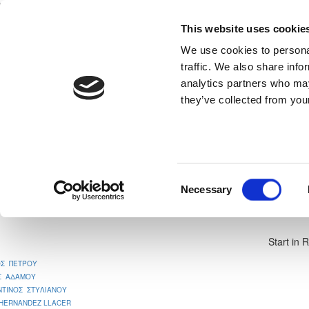
This website uses cookie
Home
National Teams
Competitions
We use cookies to personal
traffic. We also share info
analytics partners who may
they’ve collected from your
neral
Read More
Ε. Ν. ΘΟΙ ΛΑΚΑΤΑΜΙΑΣ - ΜΕΑΠ
Consent
Necessary
4
Selection
Start in 
ΟΣ ΠΕΤΡΟΥ
Σ ΑΔΑΜΟΥ
ΝΤΙΝΟΣ ΣΤΥΛΙΑΝΟΥ
 HERNANDEZ LLACER