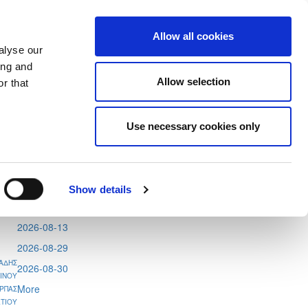
Allow all cookies
alyse our
ing and
Allow selection
r that
Use necessary cookies only
Tweets by CyprusFA
Events
2026-08-11
Show details
2026-08-12
2026-08-13
2026-08-29
ΑΔΗΣ
2026-08-30
ΙΝΟΥ
More
ΡΠΑΣ
ΤΙΟΥ