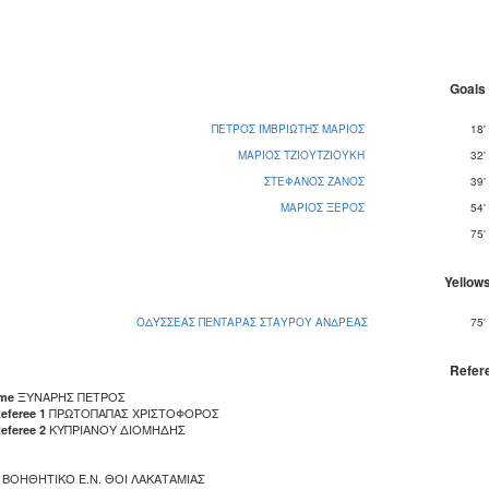
Goals
ΠΕΤΡΟΣ ΙΜΒΡΙΩΤΗΣ ΜΑΡΙΟΣ
18'
ΜΑΡΙΟΣ ΤΖΙΟΥΤΖΙΟΥΚΗ
32'
ΣΤΕΦΑΝΟΣ ΖΑΝΟΣ
39'
ΜΑΡΙΟΣ ΞΕΡΟΣ
54'
75'
Yellow
ΟΔΥΣΣΕΑΣ ΠΕΝΤΑΡΑΣ ΣΤΑΥΡΟΥ ΑΝΔΡΕΑΣ
75'
Refer
ΞΥΝΑΡΗΣ ΠΕΤΡΟΣ
ame
ΠΡΩΤΟΠΑΠΑΣ ΧΡΙΣΤΟΦΟΡΟΣ
eferee 1
ΚΥΠΡΙΑΝΟΥ ΔΙΟΜΗΔΗΣ
eferee 2
ΒΟΗΘΗΤΙΚΟ Ε.Ν. ΘΟΙ ΛΑΚΑΤΑΜΙΑΣ