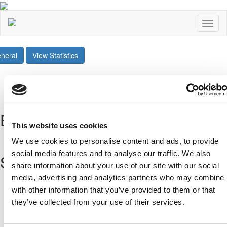
Toggl
naviga
neral
View Statistics
Share
Twee
Επόμενοι Αγώνες
This website uses cookies
All Fixtures
We use cookies to personalise content and ads, to provide
social media features and to analyse our traffic. We also
Sponsors
share information about your use of our site with our social
media, advertising and analytics partners who may combine i
with other information that you’ve provided to them or that
they’ve collected from your use of their services.