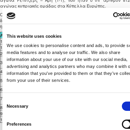
αγώνα Ρέιντζερς – Άρη (1-1), που ήταν ο υπ’ αριθμόν 812
αγώνας κυπριακής ομάδας στα Κύπελλα Ευρώπης.
Ο Άρης με το ισόπαλο 1-1 έγινε η πρώτη κυπριακή ομάδα που
δεν έχασε σε ευρωπαϊκό παιχνίδι στη Σκωτία και παράλληλα,
η Κύπρος έφτασε τα χίλια τέρματα στην Ευρώπη.
ΑΓΩΝΑΣ
ΗΜΕΡΟΜΗΝΙΑ
ΑΓΩΝΑΣ
ΣΚΟΡ
ΣΚΟΡΕΡ
This website uses cookies
1
08.09.1963
ΑΠΟΕΛ - Γκέβικ Λιν
6-0
Τάκης Χαϊλής
We use cookies to personalise content and ads, to provide s
100
01.10.1986
Ελσίνκι - ΑΠΟΕΛ
3-2
Νίκος Προκόπη
media features and to analyse our traffic. We also share
200
22.08.1996
ΑΕΚ - Κόταϊκ Αβοβιάν
5-0
Παύλος Μάρκ
Μαρίνος Ουζ
information about your use of our site with our social media,
300
13.08.2002
ΑΠΟΕΛ - ΑΕΚ Αθηνών
2-3
23'
advertising and analytics partners who may combine it with o
400
02.08.2007
Ρούνταρ - Ομόνοια
0-2
Μούσα Μκγούν
information that you’ve provided to them or that they’ve colle
Σάλσμπουργκ -
500
04.08.2010
4-1
Ερνάν Ρενχίφ
from your use of their services.
Ομόνοια
600
03.10.2013
Λέγκια - Απόλλων
0-1
Γκαστόν Σανγ
Γιάννης Για
700
16.02.2017
Μπιλμπάο - ΑΠΟΕΛ
3-2
Consent
89'
Necessary
800
20.09.2018
Λάτσιο - Απόλλων
2-1
Εμίλιο Ζελάγ
Selection
900
30.09.2021
Ομόνοια - Καραμπάχ
1-4
Γιαν Λέζιακς 
1000
30.11.2023
Ρέϊντζερς - Άρης
1-1
Σιάβι Μπαμπ
Preferences