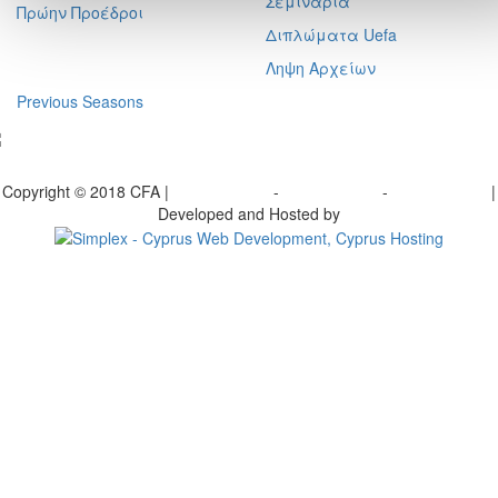
Σεμινάρια
Πρώην Προέδροι
Διπλώματα Uefa
Ληψη Αρχείων
Previous Seasons
bscribe to our Newsletter
Copyright © 2018 CFA |
Privacy policy
-
Terms of Use
-
Cookie Policy
|
Developed and Hosted by
Change your consent