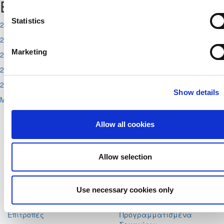
Events
Statistics
2026-08-11
2026-08-12
Marketing
2026-08-13
2026-08-29
2026-08-30
Show details
More
Αχαιών 10 2413 - Έγκωμη Λευκωσία Κύπρος
Tel. :
+357 22352341 , +357 77771606
Allow all cookies
Fax :
+357 22590544
Postal Address :
Τ.Θ. 25071, 1306 - Λευκωσία Κύπρος
Allow selection
Email :
info@cfa.com.cy
Ιστορικό
Σχολή Προπονητών
Use necessary cookies only
Οργανωτική Δομή
Ειδήσεις
Επιτροπές
Προγραμματισμένα