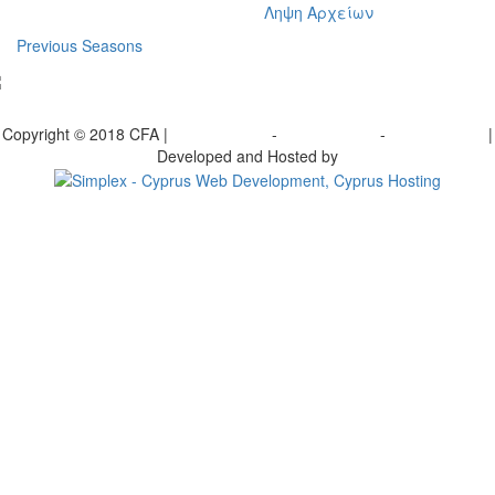
Ληψη Αρχείων
Previous Seasons
bscribe to our Newsletter
Copyright © 2018 CFA |
Privacy policy
-
Terms of Use
-
Cookie Policy
|
Developed and Hosted by
Change your consent