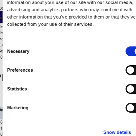
information about your use of our site with our social media,
OSTER STATS 2018-2019
advertising and analytics partners who may combine it with
As
From
Own
other information that you’ve provided to them or that they’ve
ompetition
App
Minut
Substitute
Start
collected from your use of their services.
Παγκύπριο
Πρωτάθλημα CYTA Α'
2
0
2
0
0
0
180
Φάση 2018/19
Κύπελλο Κύπρου Coca-
Consent
Cola Α',Β' Κατηγορίας
1
1
0
0
0
0
10
Necessary
Selection
2018/19 - Β' Φάση
Preferences
layer Record
Statistics
Παγκύπριο Πρωτάθλημα CYTA 2018/19
Marketing
Date
Competition
Home Team
H
A
Away
Minutes
In
Out
Team
6-
Παγκύπριο
ΝΕΑ
ΑΠΟΛΛΩΝ
1-
Πρωτάθλημα
ΣΑΛΑΜΙΝΑ
0
3
90'
ΛΕΜΕΣΟΥ
Show details
2019
CYTA 2018/19
ΑΜΜΟΧΩΣΤΟΥ