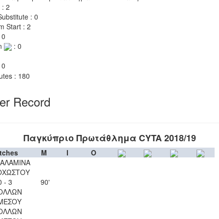
 : 2
ubstitute : 0
m Start : 2
 0
n
: 0
 0
utes : 180
yer Record
Παγκύπριο Πρωτάθλημα CYTA 2018/19
tches
M
I
O
ΣΑΛΑΜΙΝΑ
ΟΧΩΣΤΟΥ
0 - 3
90'
ΟΛΛΩΝ
ΜΕΣΟΥ
ΟΛΛΩΝ