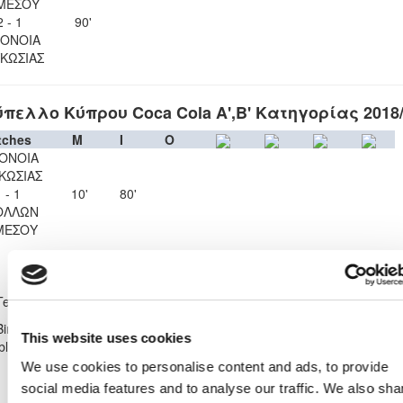
ΜΕΣΟΥ
2 - 1
90'
ΟΝΟΙΑ
ΚΩΣΙΑΣ
πελλο Κύπρου Coca Cola Α',Β' Κατηγορίας 2018
tches
M
I
O
ΟΝΟΙΑ
ΚΩΣΙΑΣ
 - 1
10'
80'
ΟΛΛΩΝ
ΜΕΣΟΥ
Shirt Number
37
ΑΠΟΛΛΩΝ
Team
ΛΕΜΕΣΟΥ
Birthdate:
10/09/1989
This website uses cookies
lblCyprusClubJoinDate
01/01/2019
We use cookies to personalise content and ads, to provide
social media features and to analyse our traffic. We also sha