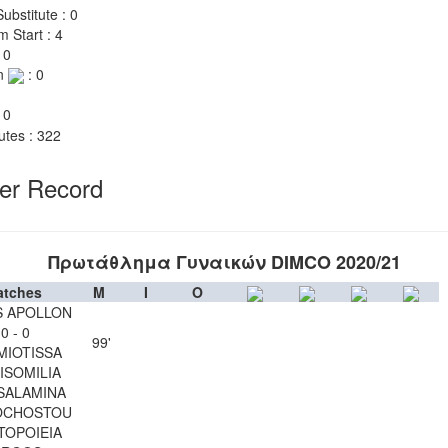
ubstitute : 0
m Start : 4
 0
n
: 0
 0
utes : 322
yer Record
Πρωτάθλημα Γυναικών DIMCO 2020/21
atches
M
I
O
S APOLLON
0 - 0
99'
MIOTISSA
ISOMILIA
SALAMINA
CHOSTOU
TOPOIEIA