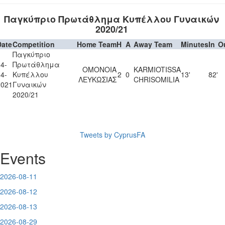
Παγκύπριο Πρωτάθλημα Κυπέλλου Γυναικών
2020/21
Date
Competition
Home Team
H
A
Away Team
Minutes
In
O
Παγκύπριο
4-
Πρωτάθλημα
ΟΜΟΝΟΙΑ
KARMIOTISSA
4-
Κυπέλλου
2
0
13'
82'
ΛΕΥΚΩΣΙΑΣ
CHRISOMILIA
2021
Γυναικών
2020/21
Tweets by CyprusFA
Events
2026-08-11
2026-08-12
2026-08-13
2026-08-29