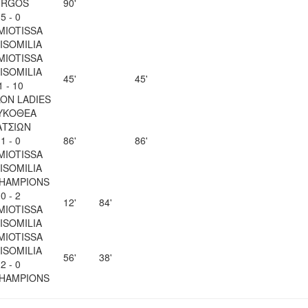
IRGOS
90'
5 - 0
MIOTISSA
ISOMILIA
MIOTISSA
ISOMILIA
45'
45'
1 - 10
ON LADIES
ΥΚΟΘΕΑ
ΑΤΣΙΩΝ
1 - 0
86'
86'
MIOTISSA
ISOMILIA
CHAMPIONS
0 - 2
12'
84'
MIOTISSA
ISOMILIA
MIOTISSA
ISOMILIA
56'
38'
2 - 0
CHAMPIONS