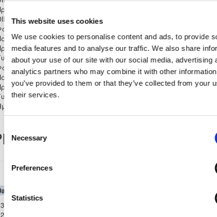
Πρωτάθλημα Γυναικών
DIMCO 2020/21 - Β΄
2
2
0
0
0
0
66
This website uses cookies
Φάση Β΄ Όμιλος
We use cookies to personalise content and ads, to provide s
Παγκύπριο
Πρωτάθλημα Κυπέλλου
media features and to analyse our traffic. We also share info
0
0
0
0
0
0
0
Γυναικών 2020/21 - Α΄
about your use of our site with our social media, advertising 
Φάση
analytics partners who may combine it with other information
Παγκύπριο
you’ve provided to them or that they’ve collected from your u
Πρωτάθλημα Κυπέλλου
1
1
0
0
0
0
11
their services.
Γυναικών 2020/21 -
Ημιτελική Φάση
Consent
layer Record
Necessary
Selection
Preferences
Πρωτάθλημα Γυναικών DIMCO 2020/21
Date
Competition
Home Team
H
A
Away Team
Minutes
In
O
Statistics
Πρωτάθλημα
3-
Γυναικών
KARMIOTISSA
2-
ERMIS APOLLON
0
0
99'