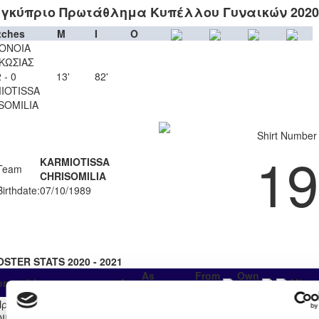
γκύπριο Πρωτάθλημα Κυπέλλου Γυναικών 2020
tches
M
I
O
ΟΝΟΙΑ
ΚΩΣΙΑΣ
 - 0
13'
82'
IOTISSA
SOMILIA
Shirt Number
19
KARMIOTISSA
Team
CHRISOMILIA
Birthdate:
07/10/1989
OSTER STATS 2020 - 2021
As
From
Own
ompetition
App
Minut
Substitute
Start
Πρωτάθλημα Γυναικών
4
0
4
0
0
0
322
DIMCO 2020/21 Α' ΦΑΣΗ