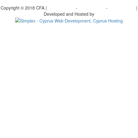
bscribe to our Newsletter
Copyright © 2018 CFA |
Privacy policy
-
Terms of Use
-
Cookie Policy
|
Developed and Hosted by
Change your consent