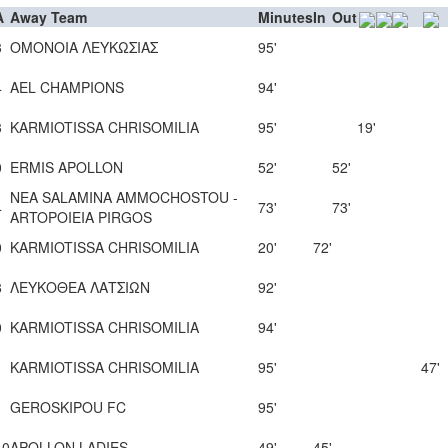
A
Away Team
Minutes
In
Out
3
ΟΜΟΝΟΙΑ ΛΕΥΚΩΣΙΑΣ
95'
4
AEL CHAMPIONS
94'
3
KARMIOTISSA CHRISOMILIA
95'
19'
0
ERMIS APOLLON
52'
52'
NEA SALAMINA AMMOCHOSTOU -
4
73'
73'
ARTOPOIEIA PIRGOS
0
KARMIOTISSA CHRISOMILIA
20'
72'
8
ΛΕΥΚΟΘΕΑ ΛΑΤΣΙΩΝ
92'
0
KARMIOTISSA CHRISOMILIA
94'
1
KARMIOTISSA CHRISOMILIA
95'
47'
1
GEROSKIPOU FC
95'
10
APOLLON LADIES
49'
45'