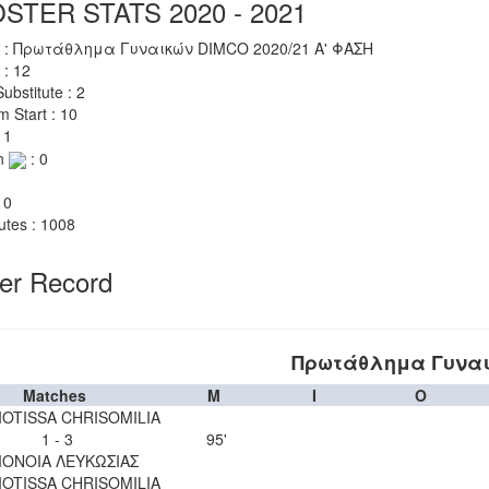
STER STATS 2020 - 2021
 : Πρωτάθλημα Γυναικών DIMCO 2020/21 Α' ΦΑΣΗ
 : 12
ubstitute : 2
m Start : 10
 1
n
: 0
 0
utes : 1008
yer Record
Πρωτάθλημα Γυναι
Matches
M
I
O
OTISSA CHRISOMILIA
1 - 3
95'
ΟΝΟΙΑ ΛΕΥΚΩΣΙΑΣ
OTISSA CHRISOMILIA