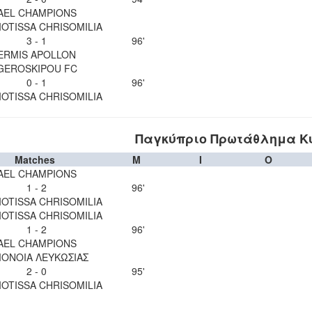
AEL CHAMPIONS
OTISSA CHRISOMILIA
3 - 1
96'
ERMIS APOLLON
GEROSKIPOU FC
0 - 1
96'
OTISSA CHRISOMILIA
Παγκύπριο Πρωτάθλημα Κυ
Matches
M
I
O
AEL CHAMPIONS
1 - 2
96'
OTISSA CHRISOMILIA
OTISSA CHRISOMILIA
1 - 2
96'
AEL CHAMPIONS
ΟΝΟΙΑ ΛΕΥΚΩΣΙΑΣ
2 - 0
95'
OTISSA CHRISOMILIA