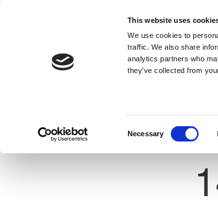
This website uses cookie
Home
National Teams
Competitions
We use cookies to personal
traffic. We also share info
analytics partners who may
they’ve collected from your
Previous
JEANNIE GILLESPIE
KARMIOTISSA CHRISOMILIA
on Name: Defender
ate: 09/02/1992
Consent
Necessary
Selection
Shirt 
1