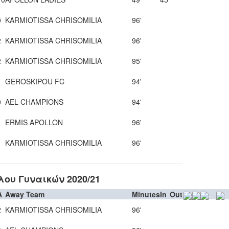
0
KARMIOTISSA CHRISOMILIA
96'
2
KARMIOTISSA CHRISOMILIA
96'
2
KARMIOTISSA CHRISOMILIA
95'
1
GEROSKIPOU FC
94'
0
AEL CHAMPIONS
94'
1
ERMIS APOLLON
96'
1
KARMIOTISSA CHRISOMILIA
96'
ου Γυναικών 2020/21
A
Away Team
Minutes
In
Out
2
KARMIOTISSA CHRISOMILIA
96'