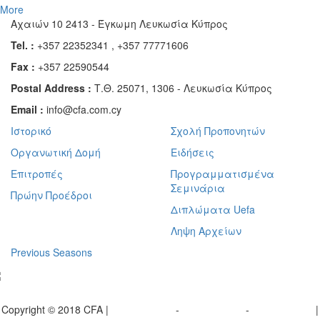
More
Αχαιών 10 2413 - Έγκωμη Λευκωσία Κύπρος
Tel. :
+357 22352341 , +357 77771606
Fax :
+357 22590544
Postal Address :
Τ.Θ. 25071, 1306 - Λευκωσία Κύπρος
Email :
info@cfa.com.cy
Ιστορικό
Σχολή Προπονητών
Οργανωτική Δομή
Ειδήσεις
Επιτροπές
Προγραμματισμένα
Σεμινάρια
Πρώην Προέδροι
Διπλώματα Uefa
Ληψη Αρχείων
Previous Seasons
bscribe to our Newsletter
Copyright © 2018 CFA |
Privacy policy
-
Terms of Use
-
Cookie Policy
|