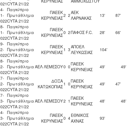
ΚΕΡΥΝΕΙΑΣ
ΑΜΜΟΧΩΣΤΟΥ
2021
CYTA 21/22
4-
Παγκύπριο
ΠΑΕΕΚ
ΑΕΚ
1-
Πρωτάθλημα
2
2
13'
87'
ΚΕΡΥΝΕΙΑΣ
ΛΑΡΝΑΚΑΣ
2022
CYTA 21/22
8-
Παγκύπριο
ΠΑΕΕΚ
1-
Πρωτάθλημα
0
2
ΠΑΦΟΣ F.C.
28'
66'
ΚΕΡΥΝΕΙΑΣ
2022
CYTA 21/22
9-
Παγκύπριο
ΠΑΕΕΚ
ΑΠΟΕΛ
2-
Πρωτάθλημα
1
3
104'
ΚΕΡΥΝΕΙΑΣ
ΛΕΥΚΩΣΙΑΣ
2022
CYTA 21/22
8-
Παγκύπριο
ΠΑΕΕΚ
2-
Πρωτάθλημα
ΑΕΛ ΛΕΜΕΣΟΥ
0
0
49'
49'
ΚΕΡΥΝΕΙΑΣ
2022
CYTA 21/22
7-
Παγκύπριο
ΔΟΞΑ
ΠΑΕΕΚ
2-
Πρωτάθλημα
1
0
49'
47'
ΚΑΤΩΚΟΠΙΑΣ
ΚΕΡΥΝΕΙΑΣ
2022
CYTA 21/22
7-
Παγκύπριο
ΠΑΕΕΚ
3-
Πρωτάθλημα
ΑΕΛ ΛΕΜΕΣΟΥ
2
1
48'
48'
ΚΕΡΥΝΕΙΑΣ
2022
CYTA 21/22
4-
Παγκύπριο
ΠΑΕΕΚ
ΕΘΝΙΚΟΣ
3-
Πρωτάθλημα
0
4
93'
ΚΕΡΥΝΕΙΑΣ
ΑΧΝΑΣ
2022
CYTA 21/22