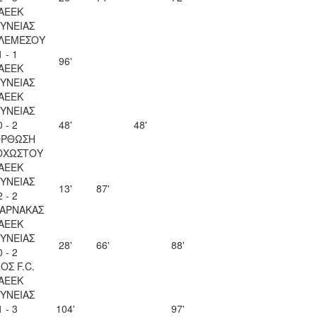
ΑΕΕΚ
ΥΝΕΙΑΣ
 ΛΕΜΕΣΟΥ
1 - 1
96'
ΑΕΕΚ
ΥΝΕΙΑΣ
ΑΕΕΚ
ΥΝΕΙΑΣ
0 - 2
48'
48'
ΟΡΘΩΣΗ
ΟΧΩΣΤΟΥ
ΑΕΕΚ
ΥΝΕΙΑΣ
13'
87'
2 - 2
ΛΑΡΝΑΚΑΣ
ΑΕΕΚ
ΥΝΕΙΑΣ
28'
66'
88'
0 - 2
ΟΣ F.C.
ΑΕΕΚ
ΥΝΕΙΑΣ
1 - 3
104'
97'