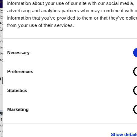
ompetition
App
Minut
information about your use of our site with our social media,
Substitute
Start
Παγκύπριο
advertising and analytics partners who may combine it with o
Πρωτάθλημα CYTA Α'
14
8
6
0
0
5
0
685
information that you’ve provided to them or that they’ve colle
Φάση 2021/22
from your use of their services.
Κύπελλο Coca - Cola Α'
Β' Κατηγορίας - Β' Φάση
2
0
2
0
0
0
170
2021/22
Consent
Παγκύπριο
Necessary
Πρωτάθλημα CYTA Β'
7
1
6
0
0
1
0
572
Selection
Φάση Β' Όμιλος 2021/22
Preferences
layer Record
Statistics
Παγκύπριο Πρωτάθλημα CYTA 21/22
Marketing
Date
Competition
Home Team
H
A
Away Team
Minutes
In
Out
1-
Παγκύπριο
ΠΑΕΕΚ
0-
Πρωτάθλημα
1
3
ΑΕΛ ΛΕΜΕΣΟΥ
64'
34'
ΚΕΡΥΝΕΙΑΣ
2021
CYTA 21/22
Show detail