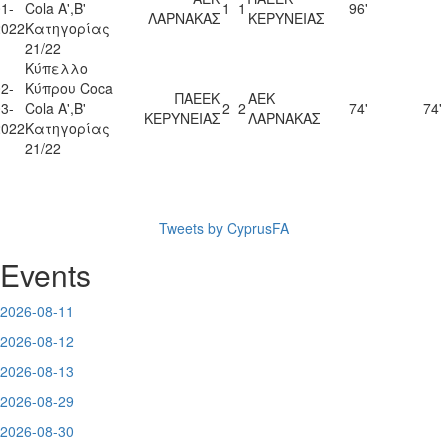
1-
Cola Α',Β'
1
1
96'
ΛΑΡΝΑΚΑΣ
ΚΕΡΥΝΕΙΑΣ
2022
Κατηγορίας
21/22
Κύπελλο
2-
Κύπρου Coca
ΠΑΕΕΚ
ΑΕΚ
3-
Cola Α',Β'
2
2
74'
74'
ΚΕΡΥΝΕΙΑΣ
ΛΑΡΝΑΚΑΣ
2022
Κατηγορίας
21/22
Tweets by CyprusFA
Events
2026-08-11
2026-08-12
2026-08-13
2026-08-29
2026-08-30