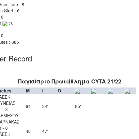
ubstitute : 8
m Start : 6
 0
n
: 0
 0
utes : 685
yer Record
Παγκύπριο Πρωτάθλημα CYTA 21/22
tches
M
I
O
ΑΕΕΚ
ΥΝΕΙΑΣ
64'
34'
85'
1 - 3
ΛΕΜΕΣΟΥ
ΛΑΡΝΑΚΑΣ
3 - 0
48'
47'
ΑΕΕΚ