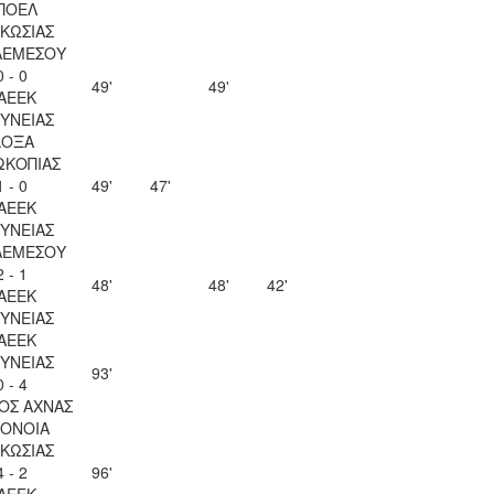
ΠΟΕΛ
ΚΩΣΙΑΣ
ΛΕΜΕΣΟΥ
0 - 0
49'
49'
ΑΕΕΚ
ΥΝΕΙΑΣ
ΔΟΞΑ
ΩΚΟΠΙΑΣ
1 - 0
49'
47'
ΑΕΕΚ
ΥΝΕΙΑΣ
ΛΕΜΕΣΟΥ
2 - 1
48'
48'
42'
ΑΕΕΚ
ΥΝΕΙΑΣ
ΑΕΕΚ
ΥΝΕΙΑΣ
93'
0 - 4
ΟΣ ΑΧΝΑΣ
ΟΝΟΙΑ
ΚΩΣΙΑΣ
4 - 2
96'
ΑΕΕΚ