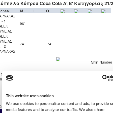
ύπελλο Κύπρου Coca Cola Α',Β' Κατηγορίας 21/
tches
M
I
O
ΑΡΝΑΚΑΣ
 - 1
96'
ΑΕΕΚ
ΥΝΕΙΑΣ
ΑΕΕΚ
ΥΝΕΙΑΣ
74'
74'
 - 2
ΑΡΝΑΚΑΣ
Shirt Number
98
Team
ΠΑΕΕΚ ΚΕΡΥΝΕΙΑΣ
Birthdate:
07/07/1998
This website uses cookies
We use cookies to personalise content and ads, to provide s
OSTER STATS 2021 - 2022
media features and to analyse our traffic. We also share
As
From
Own