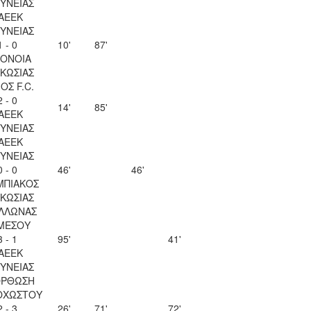
ΥΝΕΙΑΣ
ΑΕΕΚ
ΥΝΕΙΑΣ
1 - 0
10'
87'
ΟΝΟΙΑ
ΚΩΣΙΑΣ
ΟΣ F.C.
2 - 0
14'
85'
ΑΕΕΚ
ΥΝΕΙΑΣ
ΑΕΕΚ
ΥΝΕΙΑΣ
0 - 0
46'
46'
ΜΠΙΑΚΟΣ
ΚΩΣΙΑΣ
ΛΛΩΝΑΣ
ΜΕΣΟΥ
3 - 1
95'
41'
ΑΕΕΚ
ΥΝΕΙΑΣ
ΟΡΘΩΣΗ
ΟΧΩΣΤΟΥ
2 - 3
26'
71'
72'