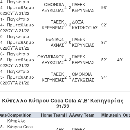
4-
Παγκύπριο
ΟΜΟΝΟΙΑ
ΠΑΕΕΚ
4-
Πρωτάθλημα
4
2
96'
ΛΕΥΚΩΣΙΑΣ
ΚΕΡΥΝΕΙΑΣ
2022
CYTA 21/22
1-
Παγκύπριο
ΠΑΕΕΚ
ΔΟΞΑ
4-
Πρωτάθλημα
0
3
92'
ΚΕΡΥΝΕΙΑΣ
ΚΑΤΩΚΟΠΙΑΣ
2022
CYTA 21/22
0-
Παγκύπριο
ΕΘΝΙΚΟΣ
ΠΑΕΕΚ
4-
Πρωτάθλημα
0
0
97'
ΑΧΝΑΣ
ΚΕΡΥΝΕΙΑΣ
2022
CYTA 21/22
6-
Παγκύπριο
ΟΛΥΜΠΙΑΚΟΣ
ΠΑΕΕΚ
5-
Πρωτάθλημα
4
3
52'
49'
ΛΕΥΚΩΣΙΑΣ
ΚΕΡΥΝΕΙΑΣ
2022
CYTA 21/22
4-
Παγκύπριο
ΠΑΕΕΚ
ΟΜΟΝΟΙΑ
5-
Πρωτάθλημα
2
5
94'
ΚΕΡΥΝΕΙΑΣ
ΛΕΥΚΩΣΙΑΣ
2022
CYTA 21/22
Κύπελλο Κύπρου Coca Cola Α',Β' Κατηγορίας
21/22
Date
Competition
Home Team
H
A
Away Team
Minutes
In
Out
Κύπελλο
8-
Κύπρου Coca
ΑΕΚ
ΠΑΕΕΚ