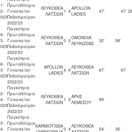
1-
Πρωτάθλημα
ΛΕΥΚΟΘΕΑ
APOLLON
2-
Γυναικείου
1
4
47'
47'
26
ΛΑΤΣΙΩΝ
LADIES
2023
Ποδοσφαίρου
2022/23
Παγκύπριο
9-
Πρωτάθλημα
ΛΕΥΚΟΘΕΑ
ΟΜΟΝΟΙΑ
3-
Γυναικείου
0
0
32'
58'
ΛΑΤΣΙΩΝ
ΛΕΥΚΩΣΙΑΣ
2023
Ποδοσφαίρου
2022/23
Παγκύπριο
6-
Πρωτάθλημα
APOLLON
ΛΕΥΚΟΘΕΑ
3-
Γυναικείου
4
0
67'
67'
LADIES
ΛΑΤΣΙΩΝ
2023
Ποδοσφαίρου
2022/23
Παγκύπριο
2-
Πρωτάθλημα
ΛΕΥΚΟΘΕΑ
ΑΡΗΣ
4-
Γυναικείου
1
0
99'
ΛΑΤΣΙΩΝ
ΛΕΜΕΣΟΥ
2023
Ποδοσφαίρου
2022/23
Παγκύπριο
3-
Πρωτάθλημα
KARMIOTISSA
ΛΕΥΚΟΘΕΑ
4-
Γυναικείου
0
4
54'
36'
CHRISOMILIA
ΛΑΤΣΙΩΝ