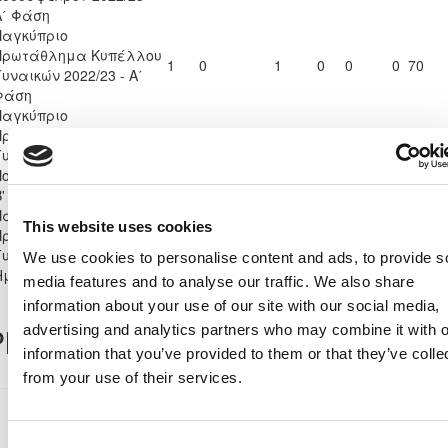
Α΄ Φάση
Παγκύπριο
Πρωτάθλημα Κυπέλλου
1
0
1
0
0
0
70
Γυναικών 2022/23 - Α΄
Φάση
Παγκύπριο
Πρωτάθλημα
Γυναικείου
7
3
4
0
0
1
0
373
Ποδοσφαίρου 2022/23 -
Β' Φάση
Παγκύπριο
This website uses cookies
Πρωτάθλημα Κυπέλλου
1
0
1
0
0
0
94
Γυναικών 2022/23 -
We use cookies to personalise content and ads, to provide s
Ημιτελική Φάση
media features and to analyse our traffic. We also share
information about your use of our site with our social media,
layer Record
advertising and analytics partners who may combine it with o
information that you’ve provided to them or that they’ve colle
from your use of their services.
Παγκύπριο Πρωτάθλημα Γυναικείου
Ποδοσφαίρου 2022/23
Consent