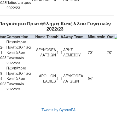
2023
Ποδοσφαίρου
2022/23
Παγκύπριο Πρωτάθλημα Κυπέλλου Γυναικών
2022/23
Date
Competition
Home Team
H
A
Away Team
Minutes
In
Out
Παγκύπριο
2-
Πρωτάθλημα
ΛΕΥΚΟΘΕΑ
ΑΡΗΣ
1-
Κυπέλλου
4
1
70'
70'
ΛΑΤΣΙΩΝ
ΛΕΜΕΣΟΥ
2023
Γυναικών
2022/23
Παγκύπριο
9-
Πρωτάθλημα
APOLLON
ΛΕΥΚΟΘΕΑ
4-
Κυπέλλου
4
1
94'
LADIES
ΛΑΤΣΙΩΝ
2023
Γυναικών
2022/23
Tweets by CyprusFA