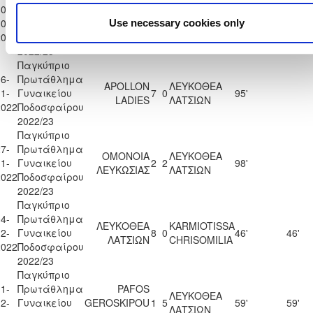
0-
Πρωτάθλημα
ΛΕΥΚΟΘΕΑ
ΑΡΗΣ
0-
Γυναικείου
4
0
87'
87'
Use necessary cookies only
ΛΑΤΣΙΩΝ
ΛΕΜΕΣΟΥ
2022
Ποδοσφαίρου
2022/23
Παγκύπριο
6-
Πρωτάθλημα
APOLLON
ΛΕΥΚΟΘΕΑ
1-
Γυναικείου
7
0
95'
LADIES
ΛΑΤΣΙΩΝ
2022
Ποδοσφαίρου
2022/23
Παγκύπριο
7-
Πρωτάθλημα
ΟΜΟΝΟΙΑ
ΛΕΥΚΟΘΕΑ
1-
Γυναικείου
2
2
98'
ΛΕΥΚΩΣΙΑΣ
ΛΑΤΣΙΩΝ
2022
Ποδοσφαίρου
2022/23
Παγκύπριο
4-
Πρωτάθλημα
ΛΕΥΚΟΘΕΑ
KARMIOTISSA
2-
Γυναικείου
8
0
46'
46'
ΛΑΤΣΙΩΝ
CHRISOMILIA
2022
Ποδοσφαίρου
2022/23
Παγκύπριο
1-
Πρωτάθλημα
PAFOS
ΛΕΥΚΟΘΕΑ
2-
Γυναικείου
GEROSKIPOU
1
5
59'
59'
ΛΑΤΣΙΩΝ