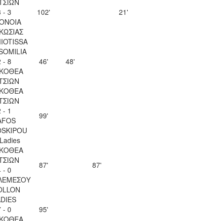
ΤΣΙΩΝ
 - 3
102'
21'
ΟΝΟΙΑ
ΚΩΣΙΑΣ
IOTISSA
SOMILIA
 - 8
46'
48'
ΚΟΘΕΑ
ΤΣΙΩΝ
ΚΟΘΕΑ
ΤΣΙΩΝ
 - 1
99'
AFOS
SKIPOU
Ladies
ΚΟΘΕΑ
ΤΣΙΩΝ
87'
87'
 - 0
ΛΕΜΕΣΟΥ
OLLON
ADIES
 - 0
95'
ΚΟΘΕΑ