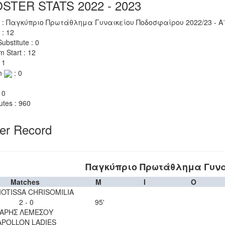
STER STATS 2022 - 2023
 : Παγκύπριο Πρωτάθλημα Γυναικείου Ποδοσφαίρου 2022/23 - Α
 : 12
ubstitute : 0
m Start : 12
 1
n
: 0
 0
utes : 960
yer Record
Παγκύπριο Πρωτάθλημα Γυνα
Matches
M
I
O
OTISSA CHRISOMILIA
2 - 0
95'
ΑΡΗΣ ΛΕΜΕΣΟΥ
APOLLON LADIES