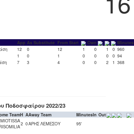
16
App
As Substitute
From Start
Own
Minutes
Φάση
12
0
12
1
0
1
0
960
1
0
1
0
0
0
0
94
άση
7
3
4
0
0
2
1
368
υ Ποδοσφαίρου 2022/23
ome Team
H
A
Away Team
Minutes
In
Out
MIOTISSA
2
0
ΑΡΗΣ ΛΕΜΕΣΟΥ
95'
RISOMILIA