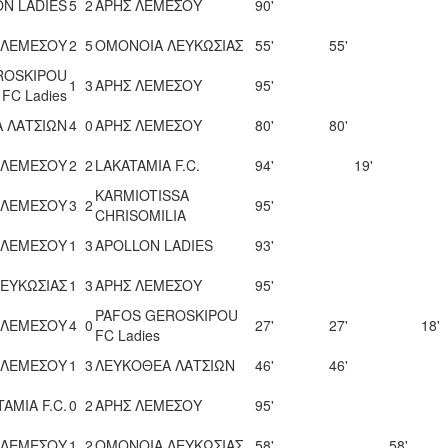
N LADIES
5
2
ΑΡΗΣ ΛΕΜΕΣΟΥ
90'
 ΛΕΜΕΣΟΥ
2
5
ΟΜΟΝΟΙΑ ΛΕΥΚΩΣΙΑΣ
55'
55'
ROSKIPOU
1
3
ΑΡΗΣ ΛΕΜΕΣΟΥ
95'
FC Ladies
 ΛΑΤΣΙΩΝ
4
0
ΑΡΗΣ ΛΕΜΕΣΟΥ
80'
80'
 ΛΕΜΕΣΟΥ
2
2
LAKATAMIA F.C.
94'
19'
KARMIOTISSA
 ΛΕΜΕΣΟΥ
3
2
95'
CHRISOMILIA
 ΛΕΜΕΣΟΥ
1
3
APOLLON LADIES
93'
ΕΥΚΩΣΙΑΣ
1
3
ΑΡΗΣ ΛΕΜΕΣΟΥ
95'
PAFOS GEROSKIPOU
 ΛΕΜΕΣΟΥ
4
0
27'
27'
18'
FC Ladies
 ΛΕΜΕΣΟΥ
1
3
ΛΕΥΚΟΘΕΑ ΛΑΤΣΙΩΝ
46'
46'
AMIA F.C.
0
2
ΑΡΗΣ ΛΕΜΕΣΟΥ
95'
 ΛΕΜΕΣΟΥ
1
2
ΟΜΟΝΟΙΑ ΛΕΥΚΩΣΙΑΣ
58'
58'