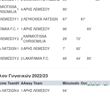
MIOTISSA
1
4
ΑΡΗΣ ΛΕΜΕΣΟΥ
90'
RISOMILIA
 ΛΕΜΕΣΟΥ
1
2
ΛΕΥΚΟΘΕΑ ΛΑΤΣΙΩΝ
87'
87'
AMIA F.C.
1
1
ΑΡΗΣ ΛΕΜΕΣΟΥ
96'
83'
KARMIOTISSA
 ΛΕΜΕΣΟΥ
2
2
29'
72'
CHRISOMILIA
 ΛΑΤΣΙΩΝ
1
0
ΑΡΗΣ ΛΕΜΕΣΟΥ
7'
92'
 ΛΕΜΕΣΟΥ
2
2
LAKATAMIA F.C.
46'
44'
85'
υ Γυναικών 2022/23
ome Team
H
A
Away Team
Minutes
In
Out
 ΛΑΤΣΙΩΝ
4
1
ΑΡΗΣ ΛΕΜΕΣΟΥ
94'