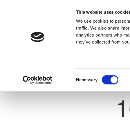
This website uses cookie
Home
National Teams
Competitions
We use cookies to personal
traffic. We also share info
analytics partners who may
they’ve collected from your
Previous
ΓΕΩΡΓΙΑ ΤΕΡΛΑ
ΑΡΗΣ ΛΕΜΕΣΟΥ
on Name: Midfielder
ate: 08/09/2004
Consent
Necessary
Selection
Shirt 
1