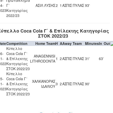
9-
Πρωτάθλημα
4-
Γ΄
ΑΣΙΛ ΛΥΣΗΣ
2
1
ΑΣΠΙΣ ΠΥΛΑΣ
93'
2023
Κατηγορίας
2022/23
ύπελλο Coca Cola Γ΄ & Επίλεκτης Κατηγορίας
ΣΤΟΚ 2022/23
Date
Competition
Home Team
H
A
Away Team
Minutes
In
Out
Κύπελλο
6-
Coca Cola Γ΄
ANAGENNISI
1-
& Επίλεκτης
1
2
ΑΣΠΙΣ ΠΥΛΑΣ
31'
63'
LITHRODONTA
2022
Κατηγορίας
ΣΤΟΚ 2022/23
Κύπελλο
5-
Coca Cola Γ΄
ΧΑΛΚΑΝΟΡΑΣ
1-
& Επίλεκτης
0
2
ΑΣΠΙΣ ΠΥΛΑΣ
90'
ΙΔΑΛΙΟΥ
2023
Κατηγορίας
ΣΤΟΚ 2022/23