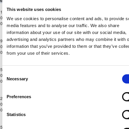
Date
Competition
Home Team
H
A
Away Team
Minutes
In
Out
Παγκύπριο
This website uses cookies
1-
Πρωτάθλημα
APONA
0-
Γ΄
ΑΣΠΙΣ ΠΥΛΑΣ
0
0
98'
We use cookies to personalise content and ads, to provide s
ANAGIIAS
2022
Κατηγορίας
media features and to analyse our traffic. We also share
2022/23
information about your use of our site with our social media,
Παγκύπριο
advertising and analytics partners who may combine it with o
9-
Πρωτάθλημα
ΗΡΑΚΛΗΣ
0-
Γ΄
0
1
ΑΣΠΙΣ ΠΥΛΑΣ
97'
information that you’ve provided to them or that they’ve colle
ΓΕΡΟΛΑΚΚΟΥ
2022
Κατηγορίας
from your use of their services.
2022/23
Παγκύπριο
5-
Πρωτάθλημα
Consent
0-
Γ΄
ΑΣΠΙΣ ΠΥΛΑΣ
1
1
ΑΠΟΠ ΠΟΛΗΣ
96'
Necessary
Selection
2022
Κατηγορίας
2022/23
Παγκύπριο
Preferences
2-
Πρωτάθλημα
ΑΠΕΑ
0-
Γ΄
ΑΣΠΙΣ ΠΥΛΑΣ
0
1
56'
56'
ΑΚΡΩΤΗΡΙΟΥ
2022
Κατηγορίας
Statistics
2022/23
Παγκύπριο
5-
Πρωτάθλημα