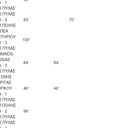
0 - 1
Σ ΠΥΛΑΣ
Σ ΠΥΛΑΣ
0 - 2
93'
70'
Π ΠΟΛΗΣ
ΑΠΕΑ
ΩΤΗΡΙΟΥ
100'
2 - 3
Σ ΠΥΛΑΣ
HNIKOS
SSIAS
84'
84'
0 - 3
Σ ΠΥΛΑΣ
ΓΕΝΗΣ
ΡΙΤΑΣ
ΡΦΟΥ
46'
46'
4 - 1
Σ ΠΥΛΑΣ
Π ΠΟΛΗΣ
4 - 2
96'
Σ ΠΥΛΑΣ
Σ ΠΥΛΑΣ
0 - 1