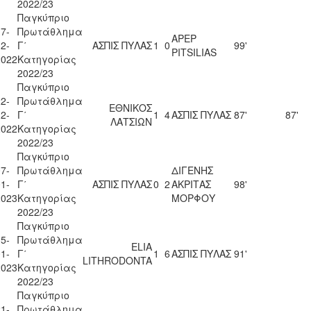
2022/23
Παγκύπριο
7-
Πρωτάθλημα
APEP
2-
Γ΄
ΑΣΠΙΣ ΠΥΛΑΣ
1
0
99'
PITSILIAS
2022
Κατηγορίας
2022/23
Παγκύπριο
2-
Πρωτάθλημα
ΕΘΝΙΚΟΣ
2-
Γ΄
1
4
ΑΣΠΙΣ ΠΥΛΑΣ
87'
87'
ΛΑΤΣΙΩΝ
2022
Κατηγορίας
2022/23
Παγκύπριο
7-
Πρωτάθλημα
ΔΙΓΕΝΗΣ
1-
Γ΄
ΑΣΠΙΣ ΠΥΛΑΣ
0
2
ΑΚΡΙΤΑΣ
98'
2023
Κατηγορίας
ΜΟΡΦΟΥ
2022/23
Παγκύπριο
5-
Πρωτάθλημα
ELIA
1-
Γ΄
1
6
ΑΣΠΙΣ ΠΥΛΑΣ
91'
LITHRODONTA
2023
Κατηγορίας
2022/23
Παγκύπριο
1-
Πρωτάθλημα