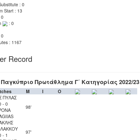
ubstitute : 0
m Start : 13
 0
n
: 0
 0
utes : 1167
yer Record
Παγκύπριο Πρωτάθλημα Γ΄ Κατηγορίας 2022/23
tches
M
I
O
Σ ΠΥΛΑΣ
0 - 0
98'
PONA
AGIIAS
ΑΚΛΗΣ
ΟΛΑΚΚΟΥ
97'
0 - 1