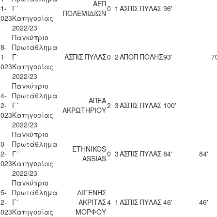
ΑΕΠ
1-
Γ΄
0
1
ΑΣΠΙΣ ΠΥΛΑΣ
96'
ΠΟΛΕΜΙΔΙΩΝ
2023
Κατηγορίας
2022/23
Παγκύπριο
8-
Πρωτάθλημα
1-
Γ΄
ΑΣΠΙΣ ΠΥΛΑΣ
0
2
ΑΠΟΠ ΠΟΛΗΣ
93'
7
2023
Κατηγορίας
2022/23
Παγκύπριο
4-
Πρωτάθλημα
ΑΠΕΑ
2-
Γ΄
2
3
ΑΣΠΙΣ ΠΥΛΑΣ
100'
ΑΚΡΩΤΗΡΙΟΥ
2023
Κατηγορίας
2022/23
Παγκύπριο
0-
Πρωτάθλημα
ETHNIKOS
2-
Γ΄
0
3
ΑΣΠΙΣ ΠΥΛΑΣ
84'
84'
ASSIAS
2023
Κατηγορίας
2022/23
Παγκύπριο
5-
Πρωτάθλημα
ΔΙΓΕΝΗΣ
2-
Γ΄
ΑΚΡΙΤΑΣ
4
1
ΑΣΠΙΣ ΠΥΛΑΣ
46'
46'
2023
Κατηγορίας
ΜΟΡΦΟΥ