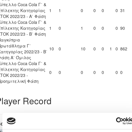
Κύπελλο Coca Cola Γ΄ &
Επίλεκτης Κατηγορίας
1
1
0
0
0
0
31
ΣΤΟΚ 2022/23 - Α΄ Φάση
Κύπελλο Coca Cola Γ΄ &
Επίλεκτης Κατηγορίας
1
0
1
0
0
0
90
ΣΤΟΚ 2022/23 - Β΄ Φάση
Παγκύπριο
Πρωτάθλημα Γ΄
10
0
10
0
0
1
0
862
Κατηγορίας 2022/23 - Β΄
Φάση Α΄ Όμιλος
Κύπελλο Coca Cola Γ΄ &
Επίλεκτης Κατηγορίας
0
0
0
0
0
0
0
ΣΤΟΚ 2022/23 -
Προημιτελική Φάση
layer Record
αγκύπριο Πρωτάθλημα Γ΄ Κατηγορίας 2022/23