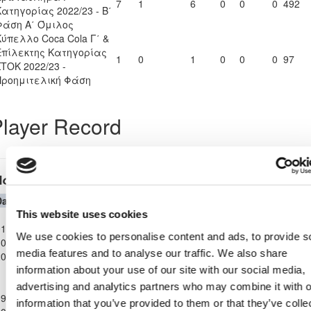
7
1
6
0
0
0
492
Κατηγορίας 2022/23 - Β΄
Φάση Α΄ Όμιλος
Κύπελλο Coca Cola Γ΄ &
Επίλεκτης Κατηγορίας
1
0
1
0
0
0
97
ΣΤΟΚ 2022/23 -
Προημιτελική Φάση
layer Record
Παγκύπριο Πρωτάθλημα Γ΄ Κατηγορίας 2022/23
Date
Competition
Home Team
H
A
Away Team
Minutes
In
Out
Παγκύπριο
This website uses cookies
1-
Πρωτάθλημα
APONA
We use cookies to personalise content and ads, to provide s
0-
Γ΄
ΑΣΠΙΣ ΠΥΛΑΣ
0
0
19'
79'
ANAGIIAS
media features and to analyse our traffic. We also share
2022
Κατηγορίας
2022/23
information about your use of our site with our social media,
Παγκύπριο
advertising and analytics partners who may combine it with o
9-
Πρωτάθλημα
information that you’ve provided to them or that they’ve colle
ΗΡΑΚΛΗΣ