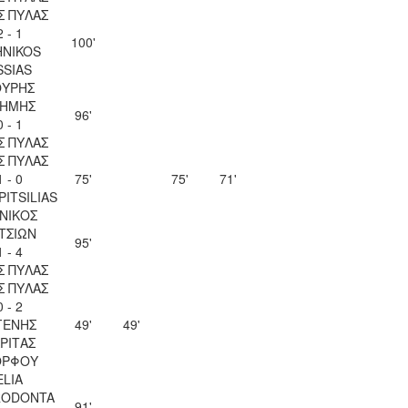
Σ ΠΥΛΑΣ
2 - 1
100'
HNIKOS
SSIAS
ΟΥΡΗΣ
ΡΗΜΗΣ
96'
0 - 1
Σ ΠΥΛΑΣ
Σ ΠΥΛΑΣ
1 - 0
75'
75'
71'
PITSILIAS
ΝΙΚΟΣ
ΤΣΙΩΝ
95'
1 - 4
Σ ΠΥΛΑΣ
Σ ΠΥΛΑΣ
0 - 2
ΓΕΝΗΣ
49'
49'
ΡΙΤΑΣ
ΡΦΟΥ
ELIA
RODONTA
91'