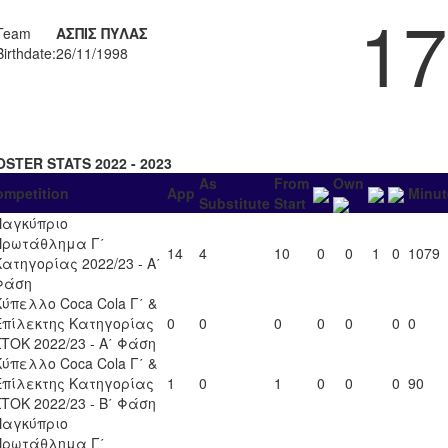
17
Team
ΑΣΠΙΣ ΠΥΛΑΣ
Birthdate:
26/11/1998
OSTER STATS 2022 - 2023
As
From
Own
ompetition
App
Minut
Substitute
Start
Παγκύπριο
Πρωτάθλημα Γ΄
14
4
10
0
0
1
0
1079
Κατηγορίας 2022/23 - Α΄
Φάση
Κύπελλο Coca Cola Γ΄ &
Επίλεκτης Κατηγορίας
0
0
0
0
0
0
0
ΣΤΟΚ 2022/23 - Α΄ Φάση
Κύπελλο Coca Cola Γ΄ &
Επίλεκτης Κατηγορίας
1
0
1
0
0
0
90
ΣΤΟΚ 2022/23 - Β΄ Φάση
Παγκύπριο
Πρωτάθλημα Γ΄