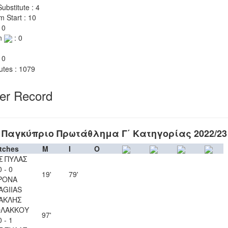
ubstitute : 4
m Start : 10
 0
n
: 0
 0
utes : 1079
yer Record
Παγκύπριο Πρωτάθλημα Γ΄ Κατηγορίας 2022/23
tches
M
I
O
Σ ΠΥΛΑΣ
0 - 0
19'
79'
PONA
AGIIAS
ΑΚΛΗΣ
ΟΛΑΚΚΟΥ
97'
0 - 1