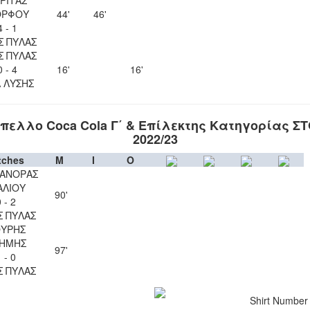
ΡΦΟΥ
44'
46'
4 - 1
Σ ΠΥΛΑΣ
Σ ΠΥΛΑΣ
0 - 4
16'
16'
Λ ΛΥΣΗΣ
πελλο Coca Cola Γ΄ & Επίλεκτης Κατηγορίας Σ
2022/23
tches
M
I
O
ΑΝΟΡΑΣ
ΑΛΙΟΥ
90'
 - 2
Σ ΠΥΛΑΣ
ΥΡΗΣ
ΗΜΗΣ
97'
 - 0
Σ ΠΥΛΑΣ
Shirt Number