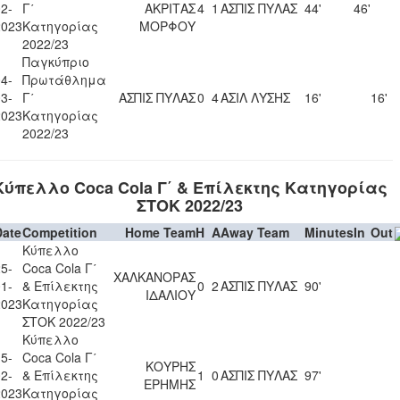
2-
Γ΄
ΑΚΡΙΤΑΣ
4
1
ΑΣΠΙΣ ΠΥΛΑΣ
44'
46'
2023
Κατηγορίας
ΜΟΡΦΟΥ
2022/23
Παγκύπριο
4-
Πρωτάθλημα
3-
Γ΄
ΑΣΠΙΣ ΠΥΛΑΣ
0
4
ΑΣΙΛ ΛΥΣΗΣ
16'
16'
2023
Κατηγορίας
2022/23
Κύπελλο Coca Cola Γ΄ & Επίλεκτης Κατηγορίας
ΣΤΟΚ 2022/23
Date
Competition
Home Team
H
A
Away Team
Minutes
In
Out
Κύπελλο
5-
Coca Cola Γ΄
ΧΑΛΚΑΝΟΡΑΣ
1-
& Επίλεκτης
0
2
ΑΣΠΙΣ ΠΥΛΑΣ
90'
ΙΔΑΛΙΟΥ
2023
Κατηγορίας
ΣΤΟΚ 2022/23
Κύπελλο
5-
Coca Cola Γ΄
ΚΟΥΡΗΣ
2-
& Επίλεκτης
1
0
ΑΣΠΙΣ ΠΥΛΑΣ
97'
ΕΡΗΜΗΣ
2023
Κατηγορίας