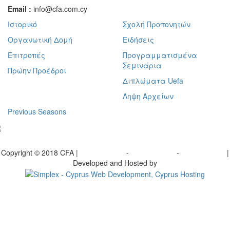
Email :
info@cfa.com.cy
Ιστορικό
Σχολή Προπονητών
Οργανωτική Δομή
Ειδήσεις
Επιτροπές
Προγραμματισμένα
Σεμινάρια
Πρώην Προέδροι
Διπλώματα Uefa
Ληψη Αρχείων
Previous Seasons
bscribe to our Newsletter
Copyright © 2018 CFA |
Privacy policy
-
Terms of Use
-
Cookie Policy
|
Developed and Hosted by
Change your consent