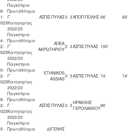
Παγκύπριο
8-
Πρωτάθλημα
1-
Γ΄
ΑΣΠΙΣ ΠΥΛΑΣ
0
2
ΑΠΟΠ ΠΟΛΗΣ
66'
66'
2023
Κατηγορίας
2022/23
Παγκύπριο
4-
Πρωτάθλημα
ΑΠΕΑ
2-
Γ΄
2
3
ΑΣΠΙΣ ΠΥΛΑΣ
100'
ΑΚΡΩΤΗΡΙΟΥ
2023
Κατηγορίας
2022/23
Παγκύπριο
0-
Πρωτάθλημα
ETHNIKOS
2-
Γ΄
0
3
ΑΣΠΙΣ ΠΥΛΑΣ
74'
74'
ASSIAS
2023
Κατηγορίας
2022/23
Παγκύπριο
8-
Πρωτάθλημα
ΗΡΑΚΛΗΣ
2-
Γ΄
ΑΣΠΙΣ ΠΥΛΑΣ
0
3
96'
ΓΕΡΟΛΑΚΚΟΥ
2023
Κατηγορίας
2022/23
Παγκύπριο
5-
Πρωτάθλημα
ΔΙΓΕΝΗΣ