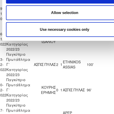
Παγκύπριο
9-
Πρωτάθλημα
Π.Ο.
Allow selection
1-
Γ΄
ΑΣΠΙΣ ΠΥΛΑΣ
2
0
42'
54'
ΟΡΜΗΔΕΙΑΣ
2022
Κατηγορίας
2022/23
Παγκύπριο
Use necessary cookies only
6-
Πρωτάθλημα
ΧΑΛΚΑΝΟΡΑΣ
1-
Γ΄
1
1
ΑΣΠΙΣ ΠΥΛΑΣ
34'
62'
ΙΔΑΛΙΟΥ
2022
Κατηγορίας
2022/23
Παγκύπριο
3-
Πρωτάθλημα
ETHNIKOS
2-
Γ΄
ΑΣΠΙΣ ΠΥΛΑΣ
2
1
100'
ASSIAS
2022
Κατηγορίας
2022/23
Παγκύπριο
0-
Πρωτάθλημα
ΚΟΥΡΗΣ
2-
Γ΄
0
1
ΑΣΠΙΣ ΠΥΛΑΣ
96'
ΕΡΗΜΗΣ
2022
Κατηγορίας
2022/23
Παγκύπριο
7-
Πρωτάθλημα
APEP