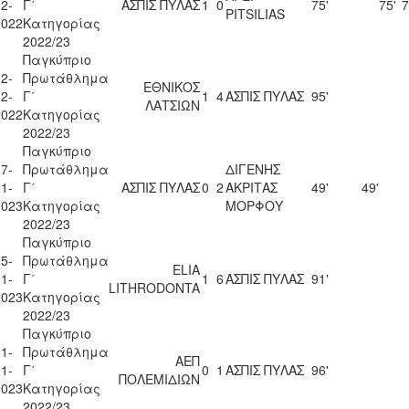
2-
Γ΄
ΑΣΠΙΣ ΠΥΛΑΣ
1
0
75'
75'
7
PITSILIAS
2022
Κατηγορίας
2022/23
Παγκύπριο
2-
Πρωτάθλημα
ΕΘΝΙΚΟΣ
2-
Γ΄
1
4
ΑΣΠΙΣ ΠΥΛΑΣ
95'
ΛΑΤΣΙΩΝ
2022
Κατηγορίας
2022/23
Παγκύπριο
7-
Πρωτάθλημα
ΔΙΓΕΝΗΣ
1-
Γ΄
ΑΣΠΙΣ ΠΥΛΑΣ
0
2
ΑΚΡΙΤΑΣ
49'
49'
2023
Κατηγορίας
ΜΟΡΦΟΥ
2022/23
Παγκύπριο
5-
Πρωτάθλημα
ELIA
1-
Γ΄
1
6
ΑΣΠΙΣ ΠΥΛΑΣ
91'
LITHRODONTA
2023
Κατηγορίας
2022/23
Παγκύπριο
1-
Πρωτάθλημα
ΑΕΠ
1-
Γ΄
0
1
ΑΣΠΙΣ ΠΥΛΑΣ
96'
ΠΟΛΕΜΙΔΙΩΝ
2023
Κατηγορίας
2022/23