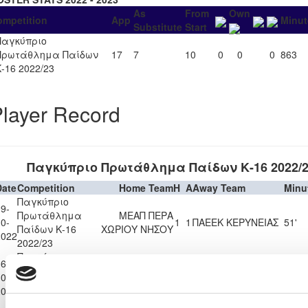
As
From
Own
ompetition
App
Minut
Substitute
Start
Παγκύπριο
Πρωτάθλημα Παίδων
17
7
10
0
0
0
863
Κ-16 2022/23
layer Record
Παγκύπριο Πρωτάθλημα Παίδων Κ-16 2022/2
Date
Competition
Home Team
H
A
Away Team
Minu
Παγκύπριο
9-
Πρωτάθλημα
ΜΕΑΠ ΠΕΡΑ
0-
1
1
ΠΑΕΕΚ ΚΕΡΥΝΕΙΑΣ
51'
Παίδων Κ-16
ΧΩΡΙΟΥ ΝΗΣΟΥ
2022
2022/23
Παγκύπριο
6-
Πρωτάθλημα
ΑΛΣ ΟΜΟΝΟΙΑ 29
0-
ΠΑΕΕΚ ΚΕΡΥΝΕΙΑΣ
2
1
25'
Παίδων Κ-16
ΜΑΪΟΥ
2022
2022/23