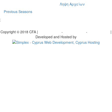
Ληψη Αρχείων
Previous Seasons
bscribe to our Newsletter
Copyright © 2018 CFA |
Privacy policy
-
Terms of Use
-
Cookie Policy
|
Developed and Hosted by
Change your consent