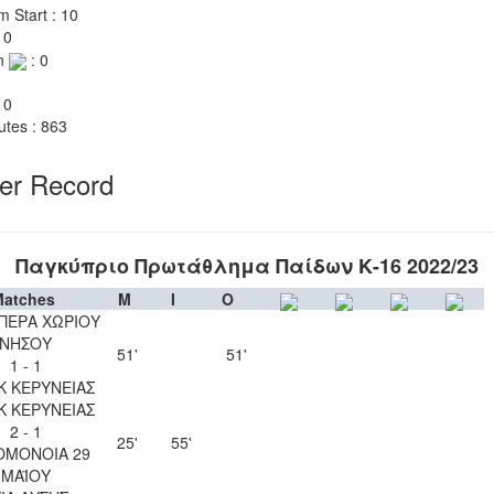
m Start : 10
 0
n
: 0
 0
utes : 863
yer Record
Παγκύπριο Πρωτάθλημα Παίδων Κ-16 2022/23
atches
M
I
O
ΠΕΡΑ ΧΩΡΙΟΥ
ΝΗΣΟΥ
51'
51'
1 - 1
Κ ΚΕΡΥΝΕΙΑΣ
Κ ΚΕΡΥΝΕΙΑΣ
2 - 1
25'
55'
ΟΜΟΝΟΙΑ 29
ΜΑΪΟΥ