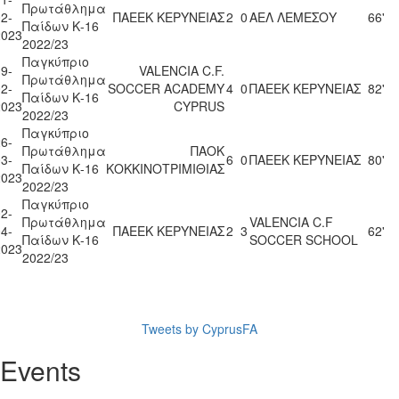
Πρωτάθλημα
2-
ΠΑΕΕΚ ΚΕΡΥΝΕΙΑΣ
2
0
ΑΕΛ ΛΕΜΕΣΟΥ
66'
Παίδων Κ-16
2023
2022/23
Παγκύπριο
9-
VALENCIA C.F.
Πρωτάθλημα
2-
SOCCER ACADEMY
4
0
ΠΑΕΕΚ ΚΕΡΥΝΕΙΑΣ
82'
Παίδων Κ-16
2023
CYPRUS
2022/23
Παγκύπριο
6-
Πρωτάθλημα
ΠΑΟΚ
3-
6
0
ΠΑΕΕΚ ΚΕΡΥΝΕΙΑΣ
80'
Παίδων Κ-16
ΚΟΚΚΙΝΟΤΡΙΜΙΘΙΑΣ
2023
2022/23
Παγκύπριο
2-
Πρωτάθλημα
VALENCIA C.F
4-
ΠΑΕΕΚ ΚΕΡΥΝΕΙΑΣ
2
3
62'
Παίδων Κ-16
SOCCER SCHOOL
2023
2022/23
Tweets by CyprusFA
Events