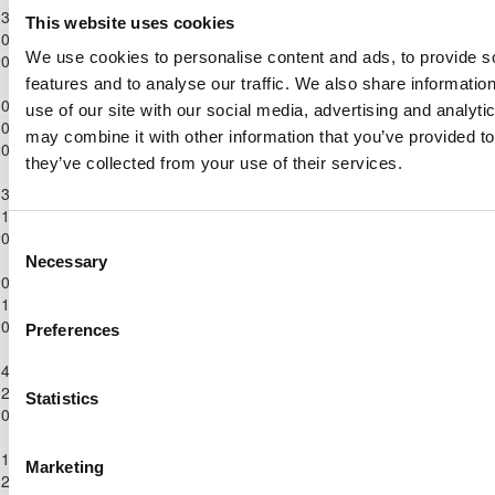
Παγκύπριο
3-
This website uses cookies
Πρωτάθλημα
0-
ΑΣΙΛ ΛΥΣΗΣ
3
0
ΠΑΕΕΚ ΚΕΡΥΝΕΙΑΣ
30'
Παίδων Κ-16
We use cookies to personalise content and ads, to provide s
2022
2022/23
features and to analyse our traffic. We also share informatio
Παγκύπριο
0-
use of our site with our social media, advertising and analyt
Πρωτάθλημα
0-
ΑΕΛ ΛΕΜΕΣΟΥ
3
2
ΠΑΕΕΚ ΚΕΡΥΝΕΙΑΣ
29'
may combine it with other information that you’ve provided to
Παίδων Κ-16
2022
2022/23
they’ve collected from your use of their services.
Παγκύπριο
3-
Πρωτάθλημα
ΑΠΟΛΛΩΝ
1-
4
1
ΠΑΕΕΚ ΚΕΡΥΝΕΙΑΣ
82'
Παίδων Κ-16
ΛΕΜΕΣΟΥ
2022
Consent
2022/23
Necessary
Selection
Παγκύπριο
0-
Πρωτάθλημα
ΑΝΑΓΕΝΝΗΣΗ
1-
ΠΑΕΕΚ ΚΕΡΥΝΕΙΑΣ
0
3
23'
Παίδων Κ-16
ΔΕΡΥΝΕΙΑΣ
2022
Preferences
2022/23
Παγκύπριο
4-
Πρωτάθλημα
P.O. XILOTIMPOU
2-
0
3
ΠΑΕΕΚ ΚΕΡΥΝΕΙΑΣ
70'
Statistics
Παίδων Κ-16
2006
2022
2022/23
Παγκύπριο
1-
Marketing
Πρωτάθλημα
ΠΑΟΚ
2-
ΠΑΕΕΚ ΚΕΡΥΝΕΙΑΣ
0
3
19'
Παίδων Κ-16
ΚΟΚΚΙΝΟΤΡΙΜΙΘΙΑΣ