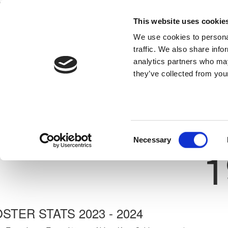
This website uses cookie
Home
National Teams
Competitions
We use cookies to personal
traffic. We also share info
analytics partners who may
they’ve collected from your
Previous
ΜΙΧΑΗΛ ΘΕΟΔΟΣΙΟΥ
ΟΜΟΝΟΙΑ ΛΕΥΚΩΣΙΑΣ
ate: 24/07/2008
Shirt 
Consent
Necessary
1
Selection
STER STATS 2023 - 2024