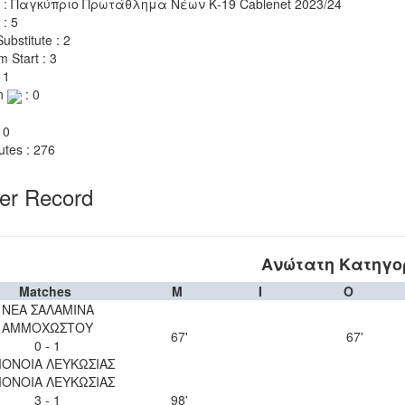
 : Παγκύπριο Πρωτάθλημα Νέων Κ-19 Cablenet 2023/24
 : 5
ubstitute : 2
m Start : 3
 1
n
: 0
 0
utes : 276
yer Record
Ανώτατη Κατηγο
Matches
M
I
O
ΝΕΑ ΣΑΛΑΜΙΝΑ
ΑΜΜΟΧΩΣΤΟΥ
67'
67'
0 - 1
ΟΝΟΙΑ ΛΕΥΚΩΣΙΑΣ
ΟΝΟΙΑ ΛΕΥΚΩΣΙΑΣ
3 - 1
98'