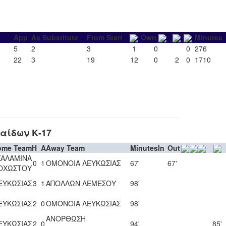
App
As Substitute
From Start
Own
Minutes
5
2
3
1
0
0
276
22
3
19
12
0
2
0
1710
αίδων Κ-17
ome Team
H
A
Away Team
Minutes
In
Out
ΣΑΛΑΜΙΝΑ
0
1
ΟΜΟΝΟΙΑ ΛΕΥΚΩΣΙΑΣ
67'
67'
ΟΧΩΣΤΟΥ
ΕΥΚΩΣΙΑΣ
3
1
ΑΠΟΛΛΩΝ ΛΕΜΕΣΟΥ
98'
ΕΥΚΩΣΙΑΣ
2
0
ΟΜΟΝΟΙΑ ΛΕΥΚΩΣΙΑΣ
98'
ΑΝΟΡΘΩΣΗ
ΕΥΚΩΣΙΑΣ
2
0
94'
85'