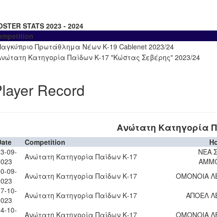
OSTER STATS 2023 - 2024
ompetition
Παγκύπριο Πρωτάθλημα Νέων Κ-19 Cablenet 2023/24
Ανώτατη Κατηγορία Παίδων Κ-17 "Κώστας Σεβέρης" 2023/24
layer Record
Ανώτατη Κατηγορία Π
Date
Competition
H
3-09-
ΝΕΑ 
Ανώτατη Κατηγορία Παίδων Κ-17
2023
ΑΜΜ
0-09-
Ανώτατη Κατηγορία Παίδων Κ-17
ΟΜΟΝΟΙΑ Λ
2023
7-10-
Ανώτατη Κατηγορία Παίδων Κ-17
ΑΠΟΕΛ Λ
2023
4-10-
Ανώτατη Κατηγορία Παίδων Κ-17
ΟΜΟΝΟΙΑ Λ