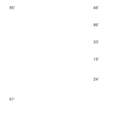
85'
66'
86'
33'
19'
24'
61'