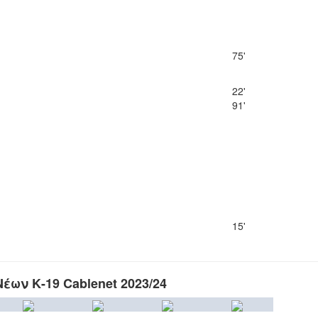
75'
22'
91'
15'
ων Κ-19 Cablenet 2023/24