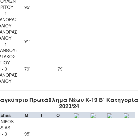
ΣΟΥΛΩΝ
ΡΙΤΟΥ
95'
 - 1
ΑΝΟΡΑΣ
ΑΛΙΟΥ
ΑΝΟΡΑΣ
ΑΛΙΟΥ
91'
 - 1
ΚΑΝΘΟΥ»
ΡΤΑΚΟΣ
ΙΤΙΟΥ
 - 0
79'
79'
ΑΝΟΡΑΣ
ΑΛΙΟΥ
αγκύπριο Πρωτάθλημα Νέων Κ-19 Β΄ Κατηγορί
2023/24
tches
M
I
O
NIKOS
SSIAS
 - 3
95'