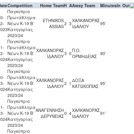
Date
Competition
Home Team
H
A
Away Team
Minutes
In
Out
Παγκύπριο
0-
Πρωτάθλημα
ETHNIKOS
ΧΑΛΚΑΝΟΡΑΣ
2-
Νέων Κ-19 Β΄
2
3
95'
ASSIAS
ΙΔΑΛΙΟΥ
2023
Κατηγορίας
2023/24
Παγκύπριο
1-
Πρωτάθλημα
ΧΑΛΚΑΝΟΡΑΣ
Π.Ο.
2-
Νέων Κ-19 Β΄
3
0
90'
ΙΔΑΛΙΟΥ
ΟΡΜΗΔΕΙΑΣ
2024
Κατηγορίας
2023/24
Παγκύπριο
0-
Πρωτάθλημα
ΧΑΛΚΑΝΟΡΑΣ
ΔΟΞΑ
3-
Νέων Κ-19 Β΄
2
1
95'
ΙΔΑΛΙΟΥ
ΚΑΤΩΚΟΠΙΑΣ
2024
Κατηγορίας
2023/24
Παγκύπριο
1-
Πρωτάθλημα
ΑΝΑΓΕΝΝΗΣΗ
ΧΑΛΚΑΝΟΡΑΣ
3-
Νέων Κ-19 Β΄
0
4
91'
ΔΕΡΥΝΕΙΑΣ
ΙΔΑΛΙΟΥ
2024
Κατηγορίας
2023/24
Παγκύπριο