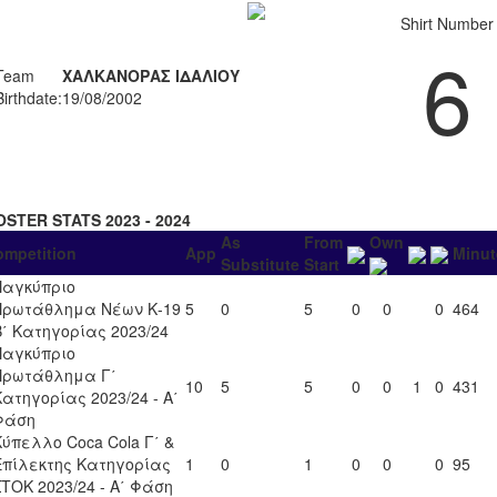
Shirt Number
6
Team
ΧΑΛΚΑΝΟΡΑΣ ΙΔΑΛΙΟΥ
Birthdate:
19/08/2002
OSTER STATS 2023 - 2024
As
From
Own
ompetition
App
Minut
Substitute
Start
Παγκύπριο
Πρωτάθλημα Νέων Κ-19
5
0
5
0
0
0
464
Β΄ Κατηγορίας 2023/24
Παγκύπριο
Πρωτάθλημα Γ΄
10
5
5
0
0
1
0
431
Κατηγορίας 2023/24 - Α΄
Φάση
Κύπελλο Coca Cola Γ΄ &
Επίλεκτης Κατηγορίας
1
0
1
0
0
0
95
ΣΤΟΚ 2023/24 - Α΄ Φάση