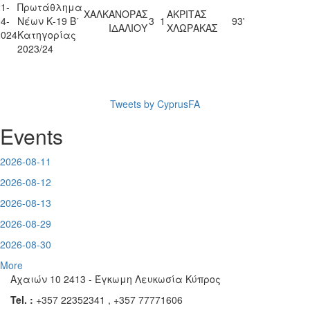
1-
Πρωτάθλημα
ΧΑΛΚΑΝΟΡΑΣ
ΑΚΡΙΤΑΣ
4-
Νέων Κ-19 Β΄
3
1
93'
ΙΔΑΛΙΟΥ
ΧΛΩΡΑΚΑΣ
2024
Κατηγορίας
2023/24
Tweets by CyprusFA
Events
2026-08-11
2026-08-12
2026-08-13
2026-08-29
2026-08-30
More
Αχαιών 10 2413 - Έγκωμη Λευκωσία Κύπρος
Tel. :
+357 22352341 , +357 77771606