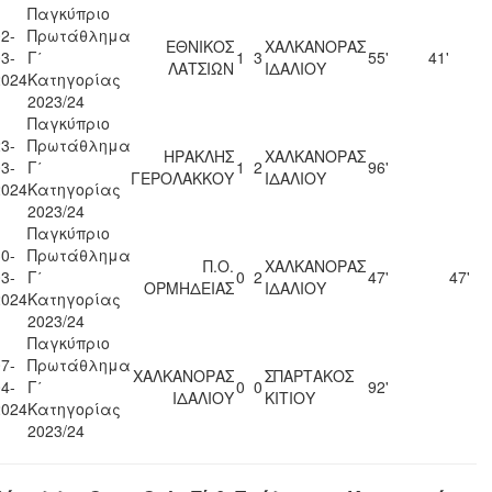
Παγκύπριο
2-
Πρωτάθλημα
ΕΘΝΙΚΟΣ
ΧΑΛΚΑΝΟΡΑΣ
3-
Γ΄
1
3
55'
41'
ΛΑΤΣΙΩΝ
ΙΔΑΛΙΟΥ
2024
Κατηγορίας
2023/24
Παγκύπριο
3-
Πρωτάθλημα
ΗΡΑΚΛΗΣ
ΧΑΛΚΑΝΟΡΑΣ
3-
Γ΄
1
2
96'
ΓΕΡΟΛΑΚΚΟΥ
ΙΔΑΛΙΟΥ
2024
Κατηγορίας
2023/24
Παγκύπριο
0-
Πρωτάθλημα
Π.Ο.
ΧΑΛΚΑΝΟΡΑΣ
3-
Γ΄
0
2
47'
47'
ΟΡΜΗΔΕΙΑΣ
ΙΔΑΛΙΟΥ
2024
Κατηγορίας
2023/24
Παγκύπριο
7-
Πρωτάθλημα
ΧΑΛΚΑΝΟΡΑΣ
ΣΠΑΡΤΑΚΟΣ
4-
Γ΄
0
0
92'
ΙΔΑΛΙΟΥ
ΚΙΤΙΟΥ
2024
Κατηγορίας
2023/24