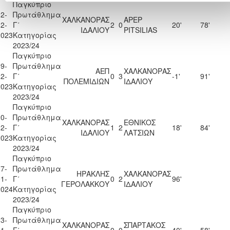
Παγκύπριο
2-
Πρωτάθλημα
ΧΑΛΚΑΝΟΡΑΣ
APEP
2-
Γ΄
2
0
20'
78'
ΙΔΑΛΙΟΥ
PITSILIAS
2023
Κατηγορίας
2023/24
Παγκύπριο
9-
Πρωτάθλημα
ΑΕΠ
ΧΑΛΚΑΝΟΡΑΣ
2-
Γ΄
0
3
-1'
91'
ΠΟΛΕΜΙΔΙΩΝ
ΙΔΑΛΙΟΥ
2023
Κατηγορίας
2023/24
Παγκύπριο
0-
Πρωτάθλημα
ΧΑΛΚΑΝΟΡΑΣ
ΕΘΝΙΚΟΣ
2-
Γ΄
1
2
18'
84'
ΙΔΑΛΙΟΥ
ΛΑΤΣΙΩΝ
2023
Κατηγορίας
2023/24
Παγκύπριο
7-
Πρωτάθλημα
ΗΡΑΚΛΗΣ
ΧΑΛΚΑΝΟΡΑΣ
1-
Γ΄
0
2
96'
ΓΕΡΟΛΑΚΚΟΥ
ΙΔΑΛΙΟΥ
2024
Κατηγορίας
2023/24
Παγκύπριο
3-
Πρωτάθλημα
ΧΑΛΚΑΝΟΡΑΣ
ΣΠΑΡΤΑΚΟΣ
1-
Γ΄
0
0
40'
58'