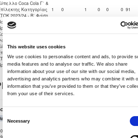
Κύπελλο Coca Cola Γ΄ &
Επίλεκτης Κατηγορίας
1
0
1
0
0
0
91
ΣΤΟΚ 2023/24 - Β΄ Φάση
Παγκύπριο
Πρωτάθλημα Γ΄
8
4
4
0
0
0
363
Κατηγορίας 2023/24 - Β΄
Φάση Α΄ Όμιλος
Κύπελλο Coca Cola Γ΄ &
This website uses cookies
Επίλεκτης Κατηγορίας
1
0
1
0
0
0
79
We use cookies to personalise content and ads, to provide s
ΣΤΟΚ 2023/24 -
media features and to analyse our traffic. We also share
Προημιτελική Φάση
information about your use of our site with our social media,
advertising and analytics partners who may combine it with o
layer Record
information that you’ve provided to them or that they’ve colle
from your use of their services.
αγκύπριο Πρωτάθλημα Γ΄ Κατηγορίας 2023/24
Consent
Date
Competition
Home Team
H
A
Away Team
Minutes
In
Out
Necessary
Selection
Παγκύπριο
0-
Πρωτάθλημα
ΚΟΥΡΗΣ
ΧΑΛΚΑΝΟΡΑΣ
9-
Γ΄
1
1
56'
56'
12