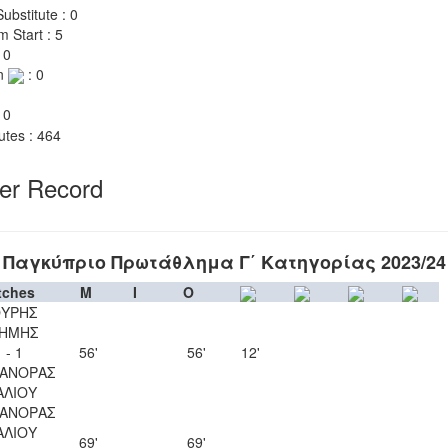
ubstitute : 0
m Start : 5
 0
n
: 0
 0
utes : 464
yer Record
Παγκύπριο Πρωτάθλημα Γ΄ Κατηγορίας 2023/24
tches
M
I
O
ΥΡΗΣ
ΗΜΗΣ
 - 1
56'
56'
12'
ΑΝΟΡΑΣ
ΑΛΙΟΥ
ΑΝΟΡΑΣ
ΑΛΙΟΥ
69'
69'