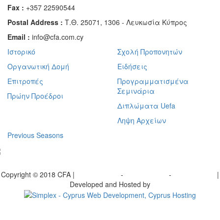
Fax :
+357 22590544
Postal Address :
Τ.Θ. 25071, 1306 - Λευκωσία Κύπρος
Email :
info@cfa.com.cy
Ιστορικό
Σχολή Προπονητών
Οργανωτική Δομή
Ειδήσεις
Επιτροπές
Προγραμματισμένα
Σεμινάρια
Πρώην Προέδροι
Διπλώματα Uefa
Ληψη Αρχείων
Previous Seasons
bscribe to our Newsletter
Copyright © 2018 CFA |
Privacy policy
-
Terms of Use
-
Cookie Policy
|
Developed and Hosted by
Change your consent