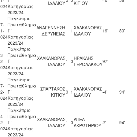
ΙΔΑΛΙΟΥ
ΚΙΤΙΟΥ
2024
Κατηγορίας
2023/24
Παγκύπριο
7-
Πρωτάθλημα
ΑΝΑΓΕΝΝΗΣΗ
ΧΑΛΚΑΝΟΡΑΣ
1-
Γ΄
1
1
19'
80'
ΔΕΡΥΝΕΙΑΣ
ΙΔΑΛΙΟΥ
2024
Κατηγορίας
2023/24
Παγκύπριο
3-
Πρωτάθλημα
ΧΑΛΚΑΝΟΡΑΣ
ΗΡΑΚΛΗΣ
2-
Γ΄
1
0
97'
ΙΔΑΛΙΟΥ
ΓΕΡΟΛΑΚΚΟΥ
2024
Κατηγορίας
2023/24
Παγκύπριο
7-
Πρωτάθλημα
ΣΠΑΡΤΑΚΟΣ
ΧΑΛΚΑΝΟΡΑΣ
2-
Γ΄
0
1
-4'
94'
ΚΙΤΙΟΥ
ΙΔΑΛΙΟΥ
2024
Κατηγορίας
2023/24
Παγκύπριο
4-
Πρωτάθλημα
ΧΑΛΚΑΝΟΡΑΣ
ΑΠΕΑ
2-
Γ΄
1
0
2'
94'
ΙΔΑΛΙΟΥ
ΑΚΡΩΤΗΡΙΟΥ
2024
Κατηγορίας
2023/24