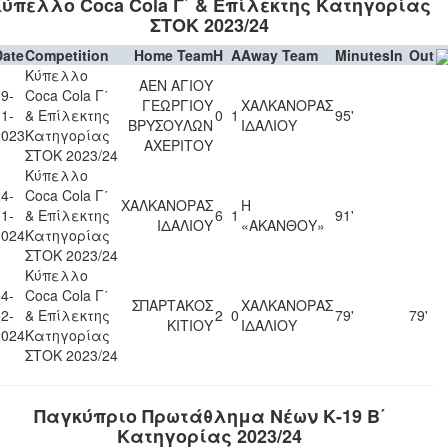
ύπελλο Coca Cola Γ΄ & Επίλεκτης Κατηγορίας
ΣΤΟΚ 2023/24
Date
Competition
Home Team
H
A
Away Team
Minutes
In
Out
Κύπελλο
ΑΕΝ ΑΓΙΟΥ
9-
Coca Cola Γ΄
ΓΕΩΡΓΙΟΥ
ΧΑΛΚΑΝΟΡΑΣ
1-
& Επίλεκτης
0
1
95'
ΒΡΥΣΟΥΛΩΝ
ΙΔΑΛΙΟΥ
2023
Κατηγορίας
ΑΧΕΡΙΤΟΥ
ΣΤΟΚ 2023/24
Κύπελλο
4-
Coca Cola Γ΄
ΧΑΛΚΑΝΟΡΑΣ
Η
1-
& Επίλεκτης
6
1
91'
ΙΔΑΛΙΟΥ
«ΑΚΑΝΘΟΥ»
2024
Κατηγορίας
ΣΤΟΚ 2023/24
Κύπελλο
4-
Coca Cola Γ΄
ΣΠΑΡΤΑΚΟΣ
ΧΑΛΚΑΝΟΡΑΣ
2-
& Επίλεκτης
2
0
79'
79'
ΚΙΤΙΟΥ
ΙΔΑΛΙΟΥ
2024
Κατηγορίας
ΣΤΟΚ 2023/24
Παγκύπριο Πρωτάθλημα Νέων Κ-19 Β΄
Κατηγορίας 2023/24