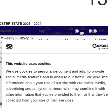
OSTER STATS 2023 - 2024
As
From
Own
ompetition
App
Minut
Substitute
Start
Επίλεκτη Κατηγορία
12
0
12
2
0
0
1087
Παίδων Κ-16 2023/24
Επίλεκτη Κατηγορία
13
0
13
11
0
0
950
Παίδων Κ-15 2023/24
Super Cup Παίδων Κ-15
1
0
1
0
0
0
77
2024
This website uses cookies
We use cookies to personalise content and ads, to provide
layer Record
social media features and to analyse our traffic. We also sha
information about your use of our site with our social media,
advertising and analytics partners who may combine it with
other information that you’ve provided to them or that they’ve
Επίλεκτη Κατηγορία Παίδων Κ-16 2023/24
collected from your use of their services.
Date
Competition
Home Team
H
A
Away Team
Minutes
In
Out