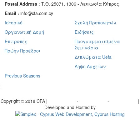
Postal Address :
Τ.Θ. 25071, 1306 - Λευκωσία Κύπρος
Email :
info@cfa.com.cy
Ιστορικό
Σχολή Προπονητών
Οργανωτική Δομή
Ειδήσεις
Επιτροπές
Προγραμματισμένα
Σεμινάρια
Πρώην Προέδροι
Διπλώματα Uefa
Ληψη Αρχείων
Previous Seasons
bscribe to our Newsletter
Copyright © 2018 CFA |
Privacy policy
-
Terms of Use
-
Cookie Policy
|
Developed and Hosted by
Change your consent