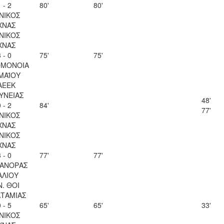
 - 2
80'
80'
ΝΙΚΟΣ
ΧΝΑΣ
ΝΙΚΟΣ
ΧΝΑΣ
 - 0
75'
75'
ΟΜΟΝΟΙΑ
 ΜΑΪΟΥ
ΑΕΕΚ
ΥΝΕΙΑΣ
48'
 - 2
84'
77'
ΝΙΚΟΣ
ΧΝΑΣ
ΝΙΚΟΣ
ΧΝΑΣ
 - 0
77'
77'
ΑΝΟΡΑΣ
ΑΛΙΟΥ
Ν. ΘΟΙ
ΤΑΜΙΑΣ
 - 5
65'
65'
33'
ΝΙΚΟΣ