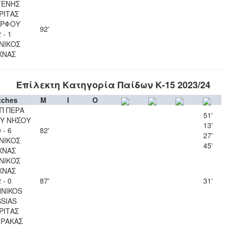
ΓΕΝΗΣ
ΡΙΤΑΣ
ΡΦΟΥ
92'
 - 1
ΝΙΚΟΣ
ΧΝΑΣ
Επίλεκτη Κατηγορία Παίδων Κ-15 2023/24
tches
M
I
O
Π ΠΕΡΑ
51'
Υ ΝΗΣΟΥ
13'
 - 6
82'
27'
ΝΙΚΟΣ
45'
ΧΝΑΣ
ΝΙΚΟΣ
ΧΝΑΣ
 - 0
87'
31'
NIKOS
SSIAS
ΡΙΤΑΣ
ΡΑΚΑΣ