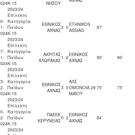
ΑΧΝΑΣ
2024
Κ-15
ΝΗΣΟΥ
2023/24
Επίλεκτη
0-
Κατηγορία
ΕΘΝΙΚΟΣ
ETHNIKOS
1-
Παίδων
2
0
87'
ΑΧΝΑΣ
ASSIAS
2024
Κ-15
2023/24
Επίλεκτη
7-
Κατηγορία
ΑΚΡΙΤΑΣ
ΕΘΝΙΚΟΣ
1-
Παίδων
1
2
80'
80'
ΧΛΩΡΑΚΑΣ
ΑΧΝΑΣ
2024
Κ-15
2023/24
Επίλεκτη
3-
Κατηγορία
ΑΛΣ
ΕΘΝΙΚΟΣ
2-
Παίδων
3
0
ΟΜΟΝΟΙΑ 29
75'
75'
ΑΧΝΑΣ
2024
Κ-15
ΜΑΪΟΥ
2023/24
Επίλεκτη
0-
Κατηγορία
ΠΑΕΕΚ
ΕΘΝΙΚΟΣ
2-
Παίδων
0
2
84'
ΚΕΡΥΝΕΙΑΣ
ΑΧΝΑΣ
2024
Κ-15
2023/24