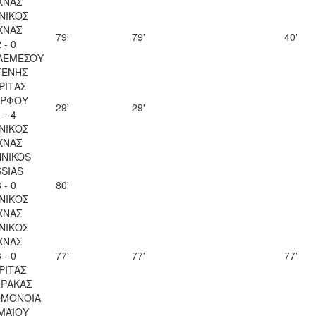
ΧΝΑΣ
ΝΙΚΟΣ
ΧΝΑΣ
79'
79'
40'
 - 0
ΛΕΜΕΣΟΥ
ΓΕΝΗΣ
ΡΙΤΑΣ
ΡΦΟΥ
29'
29'
 - 4
ΝΙΚΟΣ
ΧΝΑΣ
NIKOS
SSIAS
 - 0
80'
ΝΙΚΟΣ
ΧΝΑΣ
ΝΙΚΟΣ
ΧΝΑΣ
 - 0
77'
77'
77'
ΡΙΤΑΣ
ΡΑΚΑΣ
ΟΜΟΝΟΙΑ
 ΜΑΪΟΥ