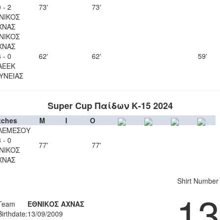
 - 2
73'
73'
ΝΙΚΟΣ
ΧΝΑΣ
ΝΙΚΟΣ
ΧΝΑΣ
 - 0
62'
62'
59'
ΑΕΕΚ
ΥΝΕΙΑΣ
Super Cup Παίδων Κ-15 2024
tches
M
I
O
ΛΕΜΕΣΟΥ
 - 0
77'
77'
ΝΙΚΟΣ
ΧΝΑΣ
Shirt Number
13
Team
ΕΘΝΙΚΟΣ ΑΧΝΑΣ
Birthdate:
13/09/2009