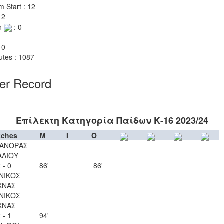
m Start : 12
 2
n
: 0
 0
utes : 1087
yer Record
Επίλεκτη Κατηγορία Παίδων Κ-16 2023/24
tches
M
I
O
ΑΝΟΡΑΣ
ΑΛΙΟΥ
 - 0
86'
86'
ΝΙΚΟΣ
ΧΝΑΣ
ΝΙΚΟΣ
ΧΝΑΣ
 - 1
94'