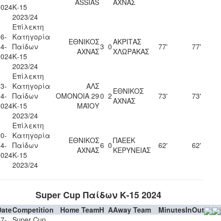
ASSIAS
ΑΧΝΑΣ
2024
Κ-15
2023/24
Επίλεκτη
6-
Κατηγορία
ΕΘΝΙΚΟΣ
ΑΚΡΙΤΑΣ
4-
Παίδων
3
0
77'
77'
ΑΧΝΑΣ
ΧΛΩΡΑΚΑΣ
2024
Κ-15
2023/24
Επίλεκτη
3-
Κατηγορία
ΑΛΣ
ΕΘΝΙΚΟΣ
4-
Παίδων
ΟΜΟΝΟΙΑ 29
0
2
73'
73'
ΑΧΝΑΣ
2024
Κ-15
ΜΑΪΟΥ
2023/24
Επίλεκτη
0-
Κατηγορία
ΕΘΝΙΚΟΣ
ΠΑΕΕΚ
4-
Παίδων
6
0
62'
62'
ΑΧΝΑΣ
ΚΕΡΥΝΕΙΑΣ
2024
Κ-15
2023/24
Super Cup Παίδων Κ-15 2024
Date
Competition
Home Team
H
A
Away Team
Minutes
In
Out
7-
Super Cup