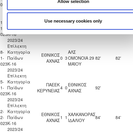
ΑΧΝΑΣ
ASSIAS
Allow selection
2023
Κ-16
2023/24
Επίλεκτη
Use necessary cookies only
1-
Κατηγορία
ΑΚΡΙΤΑΣ
ΕΘΝΙΚΟΣ
1-
Παίδων
2
0
95'
ΧΛΩΡΑΚΑΣ
ΑΧΝΑΣ
2023
Κ-16
2023/24
Επίλεκτη
8-
Κατηγορία
ΑΛΣ
ΕΘΝΙΚΟΣ
1-
Παίδων
0
3
ΟΜΟΝΟΙΑ 29
82'
82'
ΑΧΝΑΣ
2023
Κ-16
ΜΑΪΟΥ
2023/24
Επίλεκτη
5-
Κατηγορία
ΠΑΕΕΚ
ΕΘΝΙΚΟΣ
1-
Παίδων
4
0
92'
ΚΕΡΥΝΕΙΑΣ
ΑΧΝΑΣ
2023
Κ-16
2023/24
Επίλεκτη
2-
Κατηγορία
ΕΘΝΙΚΟΣ
ΧΑΛΚΑΝΟΡΑΣ
2-
Παίδων
1
1
84'
84'
ΑΧΝΑΣ
ΙΔΑΛΙΟΥ
2023
Κ-16
2023/24