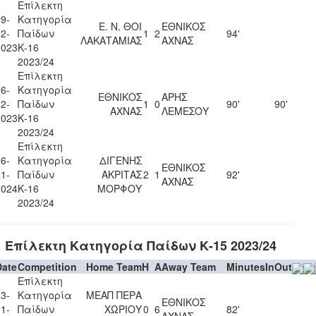
Επίλεκτη
9-
Κατηγορία
Ε. Ν. ΘΟΙ
ΕΘΝΙΚΟΣ
2-
Παίδων
1
2
94'
ΛΑΚΑΤΑΜΙΑΣ
ΑΧΝΑΣ
2023
Κ-16
2023/24
Επίλεκτη
6-
Κατηγορία
ΕΘΝΙΚΟΣ
ΑΡΗΣ
2-
Παίδων
1
0
90'
90'
ΑΧΝΑΣ
ΛΕΜΕΣΟΥ
2023
Κ-16
2023/24
Επίλεκτη
6-
Κατηγορία
ΔΙΓΕΝΗΣ
ΕΘΝΙΚΟΣ
1-
Παίδων
ΑΚΡΙΤΑΣ
2
1
92'
ΑΧΝΑΣ
2024
Κ-16
ΜΟΡΦΟΥ
2023/24
Επίλεκτη Κατηγορία Παίδων Κ-15 2023/24
Date
Competition
Home Team
H
A
Away Team
Minutes
In
Out
Επίλεκτη
3-
Κατηγορία
ΜΕΑΠ ΠΕΡΑ
ΕΘΝΙΚΟΣ
1-
Παίδων
ΧΩΡΙΟΥ
0
6
82'