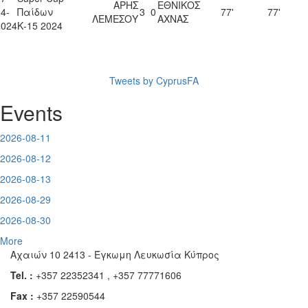
ΑΡΗΣ
ΕΘΝΙΚΟΣ
4-
Παίδων
3
0
77'
77'
ΛΕΜΕΣΟΥ
ΑΧΝΑΣ
2024
Κ-15 2024
Tweets by CyprusFA
Events
2026-08-11
2026-08-12
2026-08-13
2026-08-29
2026-08-30
More
Αχαιών 10 2413 - Έγκωμη Λευκωσία Κύπρος
Tel. :
+357 22352341 , +357 77771606
Fax :
+357 22590544