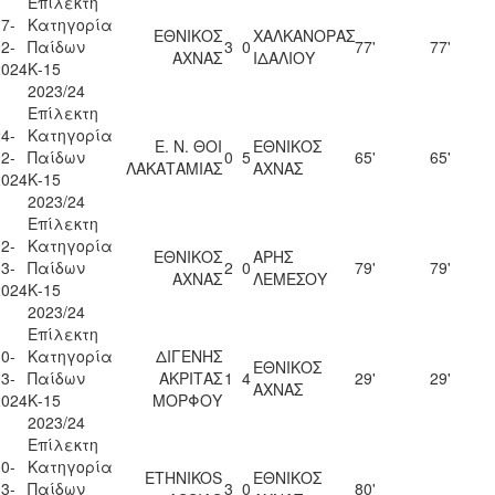
Επίλεκτη
7-
Κατηγορία
ΕΘΝΙΚΟΣ
ΧΑΛΚΑΝΟΡΑΣ
2-
Παίδων
3
0
77'
77'
ΑΧΝΑΣ
ΙΔΑΛΙΟΥ
2024
Κ-15
2023/24
Επίλεκτη
4-
Κατηγορία
Ε. Ν. ΘΟΙ
ΕΘΝΙΚΟΣ
2-
Παίδων
0
5
65'
65'
ΛΑΚΑΤΑΜΙΑΣ
ΑΧΝΑΣ
2024
Κ-15
2023/24
Επίλεκτη
2-
Κατηγορία
ΕΘΝΙΚΟΣ
ΑΡΗΣ
3-
Παίδων
2
0
79'
79'
ΑΧΝΑΣ
ΛΕΜΕΣΟΥ
2024
Κ-15
2023/24
Επίλεκτη
0-
Κατηγορία
ΔΙΓΕΝΗΣ
ΕΘΝΙΚΟΣ
3-
Παίδων
ΑΚΡΙΤΑΣ
1
4
29'
29'
ΑΧΝΑΣ
2024
Κ-15
ΜΟΡΦΟΥ
2023/24
Επίλεκτη
0-
Κατηγορία
ETHNIKOS
ΕΘΝΙΚΟΣ
3-
Παίδων
3
0
80'