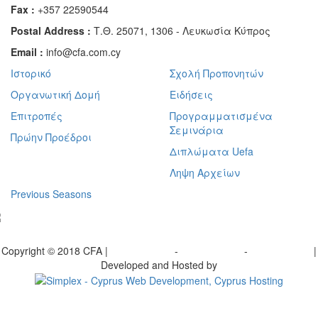
Fax :
+357 22590544
Postal Address :
Τ.Θ. 25071, 1306 - Λευκωσία Κύπρος
Email :
info@cfa.com.cy
Ιστορικό
Σχολή Προπονητών
Οργανωτική Δομή
Ειδήσεις
Επιτροπές
Προγραμματισμένα
Σεμινάρια
Πρώην Προέδροι
Διπλώματα Uefa
Ληψη Αρχείων
Previous Seasons
bscribe to our Newsletter
Copyright © 2018 CFA |
Privacy policy
-
Terms of Use
-
Cookie Policy
|
Developed and Hosted by
Change your consent