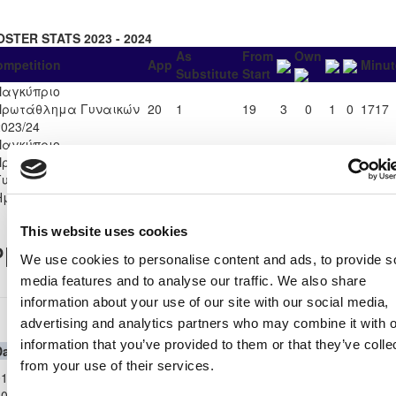
OSTER STATS 2023 - 2024
As
From
Own
ompetition
App
Minut
Substitute
Start
Παγκύπριο
Πρωτάθλημα Γυναικών
20
1
19
3
0
1
0
1717
2023/24
Παγκύπριο
Πρωτάθλημα Κυπέλλου
2
0
2
0
0
1
0
200
Γυναικών 2023/24 -
Ημιτελική Φάση
This website uses cookies
layer Record
We use cookies to personalise content and ads, to provide s
media features and to analyse our traffic. We also share
information about your use of our site with our social media,
Παγκύπριο Πρωτάθλημα Γυναικών 2023/24
advertising and analytics partners who may combine it with o
information that you’ve provided to them or that they’ve colle
Date
Competition
Home Team
H
A
Away Team
Minutes
In
Out
from your use of their services.
Παγκύπριο
1-
Πρωτάθλημα
ΑΡΗΣ
APOLLON
0-
0
5
95'