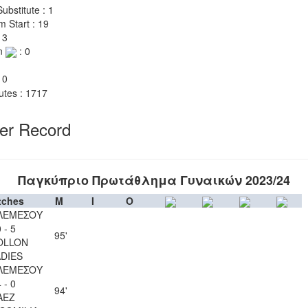
ubstitute : 1
m Start : 19
 3
n
: 0
 0
utes : 1717
yer Record
Παγκύπριο Πρωτάθλημα Γυναικών 2023/24
tches
M
I
O
ΛΕΜΕΣΟΥ
 - 5
95'
OLLON
ADIES
ΛΕΜΕΣΟΥ
 - 0
94'
AEZ