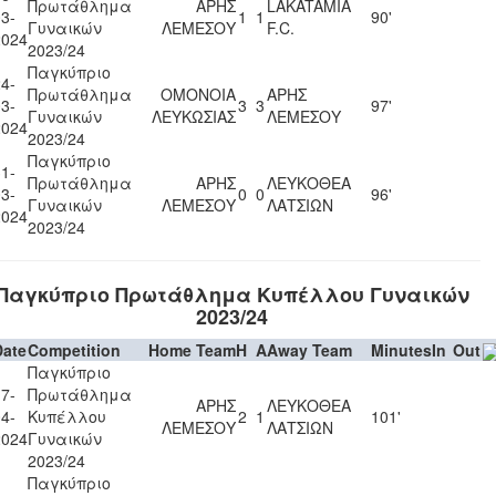
Πρωτάθλημα
ΑΡΗΣ
LAKATAMIA
3-
1
1
90'
Γυναικών
ΛΕΜΕΣΟΥ
F.C.
2024
2023/24
Παγκύπριο
4-
Πρωτάθλημα
ΟΜΟΝΟΙΑ
ΑΡΗΣ
3-
3
3
97'
Γυναικών
ΛΕΥΚΩΣΙΑΣ
ΛΕΜΕΣΟΥ
2024
2023/24
Παγκύπριο
1-
Πρωτάθλημα
ΑΡΗΣ
ΛΕΥΚΟΘΕΑ
3-
0
0
96'
Γυναικών
ΛΕΜΕΣΟΥ
ΛΑΤΣΙΩΝ
2024
2023/24
Παγκύπριο Πρωτάθλημα Κυπέλλου Γυναικών
2023/24
Date
Competition
Home Team
H
A
Away Team
Minutes
In
Out
Παγκύπριο
7-
Πρωτάθλημα
ΑΡΗΣ
ΛΕΥΚΟΘΕΑ
4-
Κυπέλλου
2
1
101'
ΛΕΜΕΣΟΥ
ΛΑΤΣΙΩΝ
2024
Γυναικών
2023/24
Παγκύπριο