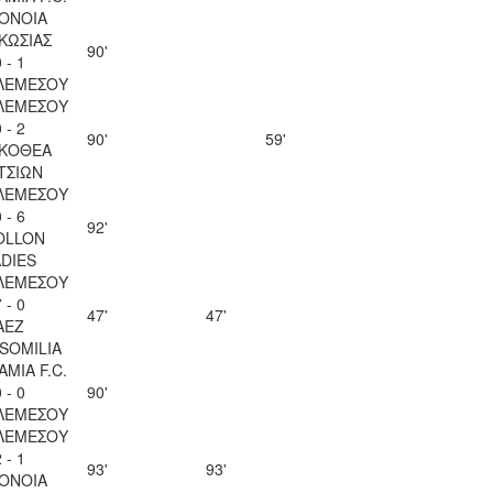
ΟΝΟΙΑ
ΚΩΣΙΑΣ
90'
 - 1
ΛΕΜΕΣΟΥ
ΛΕΜΕΣΟΥ
 - 2
90'
59'
ΚΟΘΕΑ
ΤΣΙΩΝ
ΛΕΜΕΣΟΥ
 - 6
92'
OLLON
ADIES
ΛΕΜΕΣΟΥ
 - 0
47'
47'
AEZ
SOMILIA
AMIA F.C.
 - 0
90'
ΛΕΜΕΣΟΥ
ΛΕΜΕΣΟΥ
 - 1
93'
93'
ΟΝΟΙΑ