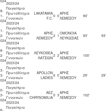
2024
2023/24
Παγκύπριο
8-
Πρωτάθλημα
LAKATAMIA
ΑΡΗΣ
1-
0
0
90'
Γυναικών
F.C.
ΛΕΜΕΣΟΥ
2024
2023/24
Παγκύπριο
1-
Πρωτάθλημα
ΑΡΗΣ
ΟΜΟΝΟΙΑ
2-
2
1
93'
93'
Γυναικών
ΛΕΜΕΣΟΥ
ΛΕΥΚΩΣΙΑΣ
2024
2023/24
Παγκύπριο
8-
Πρωτάθλημα
ΛΕΥΚΟΘΕΑ
ΑΡΗΣ
2-
2
2
100'
Γυναικών
ΛΑΤΣΙΩΝ
ΛΕΜΕΣΟΥ
2024
2023/24
Παγκύπριο
3-
Πρωτάθλημα
APOLLON
ΑΡΗΣ
3-
6
0
29'
29'
Γυναικών
LADIES
ΛΕΜΕΣΟΥ
2024
2023/24
Παγκύπριο
0-
Πρωτάθλημα
AEZ
ΑΡΗΣ
3-
0
3
102'
Γυναικών
CHRYSOMILIA
ΛΕΜΕΣΟΥ
2024
2023/24
Παγκύπριο
6-