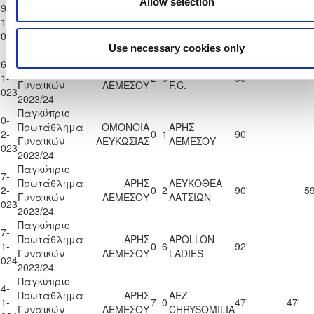
Παγκύπριο
Allow selection
9-
Πρωτάθλημα
AEZ
ΑΡΗΣ
1-
1
5
91'
Γυναικών
CHRYSOMILIA
ΛΕΜΕΣΟΥ
2023
2023/24
Use necessary cookies only
Παγκύπριο
6-
Πρωτάθλημα
ΑΡΗΣ
LAKATAMIA
1-
2
0
90'
Γυναικών
ΛΕΜΕΣΟΥ
F.C.
2023
2023/24
Παγκύπριο
0-
Πρωτάθλημα
ΟΜΟΝΟΙΑ
ΑΡΗΣ
2-
0
1
90'
Γυναικών
ΛΕΥΚΩΣΙΑΣ
ΛΕΜΕΣΟΥ
2023
2023/24
Παγκύπριο
7-
Πρωτάθλημα
ΑΡΗΣ
ΛΕΥΚΟΘΕΑ
2-
0
2
90'
59
Γυναικών
ΛΕΜΕΣΟΥ
ΛΑΤΣΙΩΝ
2023
2023/24
Παγκύπριο
7-
Πρωτάθλημα
ΑΡΗΣ
APOLLON
1-
0
6
92'
Γυναικών
ΛΕΜΕΣΟΥ
LADIES
2024
2023/24
Παγκύπριο
4-
Πρωτάθλημα
ΑΡΗΣ
AEZ
1-
7
0
47'
47'
Γυναικών
ΛΕΜΕΣΟΥ
CHRYSOMILIA