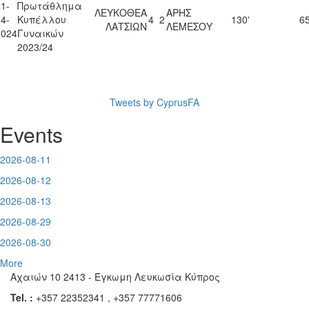
1-
Πρωτάθλημα
ΛΕΥΚΟΘΕΑ
ΑΡΗΣ
4-
Κυπέλλου
4
2
130'
65
ΛΑΤΣΙΩΝ
ΛΕΜΕΣΟΥ
2024
Γυναικών
2023/24
Tweets by CyprusFA
Events
2026-08-11
2026-08-12
2026-08-13
2026-08-29
2026-08-30
More
Αχαιών 10 2413 - Έγκωμη Λευκωσία Κύπρος
Tel. :
+357 22352341 , +357 77771606