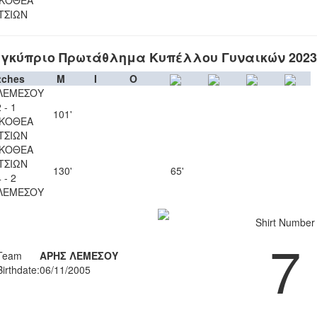
ΤΣΙΩΝ
γκύπριο Πρωτάθλημα Κυπέλλου Γυναικών 2023
tches
M
I
O
ΛΕΜΕΣΟΥ
 - 1
101'
ΚΟΘΕΑ
ΤΣΙΩΝ
ΚΟΘΕΑ
ΤΣΙΩΝ
130'
65'
 - 2
ΛΕΜΕΣΟΥ
Shirt Number
7
Team
ΑΡΗΣ ΛΕΜΕΣΟΥ
Birthdate:
06/11/2005