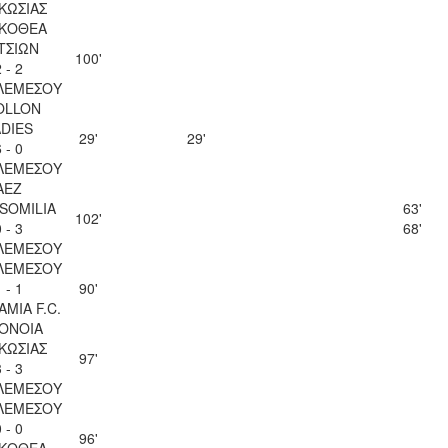
ΚΩΣΙΑΣ
ΚΟΘΕΑ
ΤΣΙΩΝ
100'
 - 2
ΛΕΜΕΣΟΥ
OLLON
ADIES
29'
29'
 - 0
ΛΕΜΕΣΟΥ
AEZ
SOMILIA
63'
102'
 - 3
68'
ΛΕΜΕΣΟΥ
ΛΕΜΕΣΟΥ
 - 1
90'
AMIA F.C.
ΟΝΟΙΑ
ΚΩΣΙΑΣ
97'
 - 3
ΛΕΜΕΣΟΥ
ΛΕΜΕΣΟΥ
 - 0
96'
ΚΟΘΕΑ