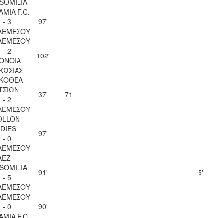
SOMILIA
AMIA F.C.
 - 3
97'
ΛΕΜΕΣΟΥ
ΛΕΜΕΣΟΥ
 - 2
102'
ΟΝΟΙΑ
ΚΩΣΙΑΣ
ΚΟΘΕΑ
ΤΣΙΩΝ
37'
71'
 - 2
ΛΕΜΕΣΟΥ
OLLON
ADIES
97'
 - 0
ΛΕΜΕΣΟΥ
AEZ
SOMILIA
91'
5'
 - 5
ΛΕΜΕΣΟΥ
ΛΕΜΕΣΟΥ
 - 0
90'
AMIA F.C.