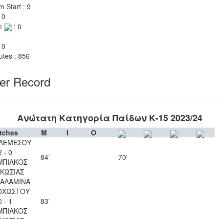
m Start : 9
 0
n
: 0
 0
utes : 856
yer Record
Ανώτατη Κατηγορία Παίδων Κ-15 2023/24
tches
M
I
O
 ΛΕΜΕΣΟΥ
2 - 0
84'
70'
ΜΠΙΑΚΟΣ
ΚΩΣΙΑΣ
ΣΑΛΑΜΙΝΑ
ΟΧΩΣΤΟΥ
0 - 1
83'
ΜΠΙΑΚΟΣ