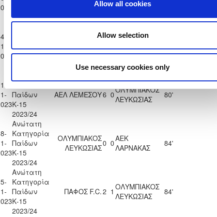
ΝΑΠΑΣ
ΛΕΥΚΩΣΙΑΣ
Allow all cookies
2023
Κ-15
2023/24
Ανώτατη
Allow selection
4-
Κατηγορία
ΟΛΥΜΠΙΑΚΟΣ
ΕΝΩΣΗ ΝΕΩΝ
1-
Παίδων
5
0
82'
ΛΕΥΚΩΣΙΑΣ
ΠΑΡΑΛΙΜΝΙΟΥ
2023
Κ-15
2023/24
Use necessary cookies only
Ανώτατη
1-
Κατηγορία
ΟΛΥΜΠΙΑΚΟΣ
1-
Παίδων
ΑΕΛ ΛΕΜΕΣΟΥ
6
0
80'
ΛΕΥΚΩΣΙΑΣ
2023
Κ-15
2023/24
Ανώτατη
8-
Κατηγορία
ΟΛΥΜΠΙΑΚΟΣ
ΑΕΚ
1-
Παίδων
0
0
84'
ΛΕΥΚΩΣΙΑΣ
ΛΑΡΝΑΚΑΣ
2023
Κ-15
2023/24
Ανώτατη
5-
Κατηγορία
ΟΛΥΜΠΙΑΚΟΣ
1-
Παίδων
ΠΑΦΟΣ F.C.
2
1
84'
ΛΕΥΚΩΣΙΑΣ
2023
Κ-15
2023/24