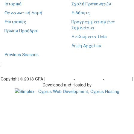
Ιστορικό
Σχολή Προπονητών
Οργανωτική Δομή
Ειδήσεις
Επιτροπές
Προγραμματισμένα
Σεμινάρια
Πρώην Προέδροι
Διπλώματα Uefa
Ληψη Αρχείων
Previous Seasons
bscribe to our Newsletter
Copyright © 2018 CFA |
Privacy policy
-
Terms of Use
-
Cookie Policy
|
Developed and Hosted by
Change your consent