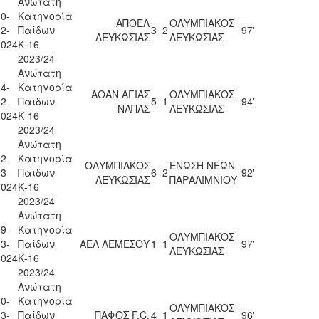
Ανώτατη
0-
Κατηγορία
ΑΠΟΕΛ
ΟΛΥΜΠΙΑΚΟΣ
2-
Παίδων
3
2
97'
ΛΕΥΚΩΣΙΑΣ
ΛΕΥΚΩΣΙΑΣ
2024
Κ-16
2023/24
Ανώτατη
4-
Κατηγορία
ΑΟΑΝ ΑΓΙΑΣ
ΟΛΥΜΠΙΑΚΟΣ
2-
Παίδων
5
1
94'
ΝΑΠΑΣ
ΛΕΥΚΩΣΙΑΣ
2024
Κ-16
2023/24
Ανώτατη
2-
Κατηγορία
ΟΛΥΜΠΙΑΚΟΣ
ΕΝΩΣΗ ΝΕΩΝ
3-
Παίδων
6
2
92'
ΛΕΥΚΩΣΙΑΣ
ΠΑΡΑΛΙΜΝΙΟΥ
2024
Κ-16
2023/24
Ανώτατη
9-
Κατηγορία
ΟΛΥΜΠΙΑΚΟΣ
3-
Παίδων
ΑΕΛ ΛΕΜΕΣΟΥ
1
1
97'
ΛΕΥΚΩΣΙΑΣ
2024
Κ-16
2023/24
Ανώτατη
0-
Κατηγορία
ΟΛΥΜΠΙΑΚΟΣ
3-
Παίδων
ΠΑΦΟΣ F.C.
4
1
96'