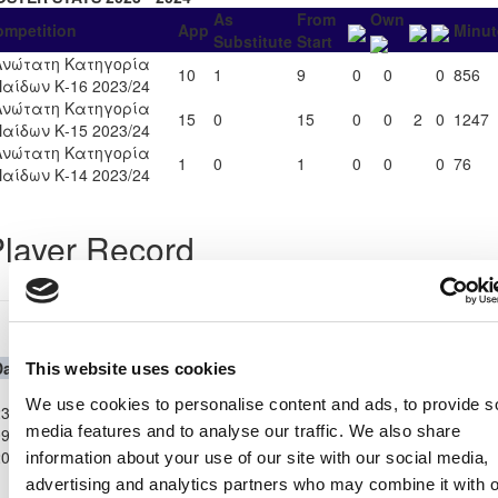
As
From
Own
ompetition
App
Minut
Substitute
Start
Ανώτατη Κατηγορία
10
1
9
0
0
0
856
Παίδων Κ-16 2023/24
Ανώτατη Κατηγορία
15
0
15
0
0
2
0
1247
Παίδων Κ-15 2023/24
Ανώτατη Κατηγορία
1
0
1
0
0
0
76
Παίδων Κ-14 2023/24
layer Record
Ανώτατη Κατηγορία Παίδων Κ-15 2023/24
Date
Competition
Home Team
H
A
Away Team
Minutes
In
Out
This website uses cookies
Ανώτατη
We use cookies to personalise content and ads, to provide s
3-
Κατηγορία
ΑΡΗΣ
ΟΛΥΜΠΙΑΚΟΣ
media features and to analyse our traffic. We also share
9-
Παίδων
2
0
84'
7
ΛΕΜΕΣΟΥ
ΛΕΥΚΩΣΙΑΣ
2023
Κ-15
information about your use of our site with our social media,
2023/24
advertising and analytics partners who may combine it with o