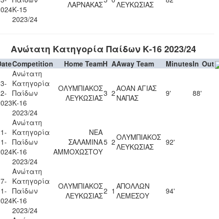
ΛΑΡΝΑΚΑΣ
ΛΕΥΚΩΣΙΑΣ
2024
Κ-15
2023/24
Ανώτατη Κατηγορία Παίδων Κ-16 2023/24
Date
Competition
Home Team
H
A
Away Team
Minutes
In
Out
Ανώτατη
3-
Κατηγορία
ΟΛΥΜΠΙΑΚΟΣ
ΑΟΑΝ ΑΓΙΑΣ
2-
Παίδων
3
2
9'
88'
ΛΕΥΚΩΣΙΑΣ
ΝΑΠΑΣ
2023
Κ-16
2023/24
Ανώτατη
1-
Κατηγορία
ΝΕΑ
ΟΛΥΜΠΙΑΚΟΣ
1-
Παίδων
ΣΑΛΑΜΙΝΑ
5
2
92'
ΛΕΥΚΩΣΙΑΣ
2024
Κ-16
ΑΜΜΟΧΩΣΤΟΥ
2023/24
Ανώτατη
7-
Κατηγορία
ΟΛΥΜΠΙΑΚΟΣ
ΑΠΟΛΛΩΝ
1-
Παίδων
2
1
94'
ΛΕΥΚΩΣΙΑΣ
ΛΕΜΕΣΟΥ
2024
Κ-16
2023/24