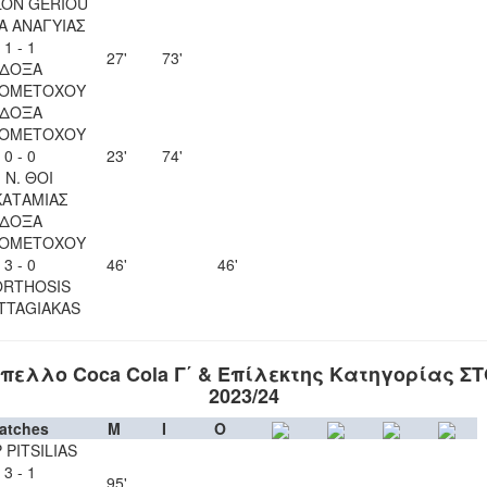
LON GERIOU
Α ΑΝΑΓΥΙΑΣ
1 - 1
27'
73'
ΔΟΞΑ
ΙΟΜΕΤΟΧΟΥ
ΔΟΞΑ
ΙΟΜΕΤΟΧΟΥ
0 - 0
23'
74'
. Ν. ΘΟΙ
ΚΑΤΑΜΙΑΣ
ΔΟΞΑ
ΙΟΜΕΤΟΧΟΥ
3 - 0
46'
46'
ORTHOSIS
TTAGIAKAS
πελλο Coca Cola Γ΄ & Επίλεκτης Κατηγορίας Σ
2023/24
atches
M
I
O
 PITSILIAS
3 - 1
95'