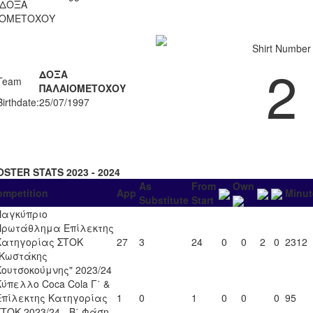
ΔΟΞΑ
ΙΟΜΕΤΟΧΟΥ
Shirt Number
2
ΔΟΞΑ
Team
ΠΑΛΑΙΟΜΕΤΟΧΟΥ
Birthdate:
25/07/1997
OSTER STATS 2023 - 2024
As
From
Own
ompetition
App
Minut
Substitute
Start
Παγκύπριο
Πρωτάθλημα Επίλεκτης
Κατηγορίας ΣΤΟΚ
27
3
24
0
0
2
0
2312
"Κωστάκης
Κουτσοκούμνης" 2023/24
Κύπελλο Coca Cola Γ΄ &
Επίλεκτης Κατηγορίας
1
0
1
0
0
0
95
ΣΤΟΚ 2023/24 - Β΄ Φάση