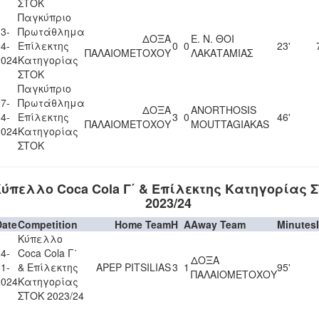
ΣΤΟΚ
Παγκύπριο
3-
Πρωτάθλημα
ΔΟΞΑ
Ε. Ν. ΘΟΙ
4-
Επίλεκτης
0
0
23'
ΠΑΛΑΙΟΜΕΤΟΧΟΥ
ΛΑΚΑΤΑΜΙΑΣ
2024
Κατηγορίας
ΣΤΟΚ
Παγκύπριο
7-
Πρωτάθλημα
ΔΟΞΑ
ANORTHOSIS
4-
Επίλεκτης
3
0
46'
ΠΑΛΑΙΟΜΕΤΟΧΟΥ
MOUTTAGIAKAS
2024
Κατηγορίας
ΣΤΟΚ
ύπελλο Coca Cola Γ΄ & Επίλεκτης Κατηγορίας 
2023/24
Date
Competition
Home Team
H
A
Away Team
Minutes
Κύπελλο
4-
Coca Cola Γ΄
ΔΟΞΑ
1-
& Επίλεκτης
APEP PITSILIAS
3
1
95'
ΠΑΛΑΙΟΜΕΤΟΧΟΥ
2024
Κατηγορίας
ΣΤΟΚ 2023/24