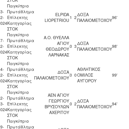
Παγκύπριο
3-
Πρωτάθλημα
ELPIDA
ΔΟΞΑ
2-
Επίλεκτης
1
2
96'
LIOPETRIOU
ΠΑΛΑΙΟΜΕΤΟΧΟΥ
2024
Κατηγορίας
ΣΤΟΚ
Παγκύπριο
Α.Ο. ΘΥΕΛΛΑ
7-
Πρωτάθλημα
ΑΓΙΟΥ
ΔΟΞΑ
2-
Επίλεκτης
0
3
98'
ΘΕΟΔΩΡΟΥ
ΠΑΛΑΙΟΜΕΤΟΧΟΥ
2024
Κατηγορίας
ΛΑΡΝΑΚΑΣ
ΣΤΟΚ
Παγκύπριο
4-
Πρωτάθλημα
ΑΘΛΗΤΙΚΟΣ
ΔΟΞΑ
2-
Επίλεκτης
0
0
ΟΜΙΛΟΣ
99'
ΠΑΛΑΙΟΜΕΤΟΧΟΥ
2024
Κατηγορίας
ΑΥΓΟΡΟΥ
ΣΤΟΚ
Παγκύπριο
ΑΕΝ ΑΓΙΟΥ
2-
Πρωτάθλημα
ΓΕΩΡΓΙΟΥ
ΔΟΞΑ
3-
Επίλεκτης
0
2
94'
ΒΡΥΣΟΥΛΩΝ
ΠΑΛΑΙΟΜΕΤΟΧΟΥ
2024
Κατηγορίας
ΑΧΕΡΙΤΟΥ
ΣΤΟΚ
Παγκύπριο
9-
Πρωτάθλημα