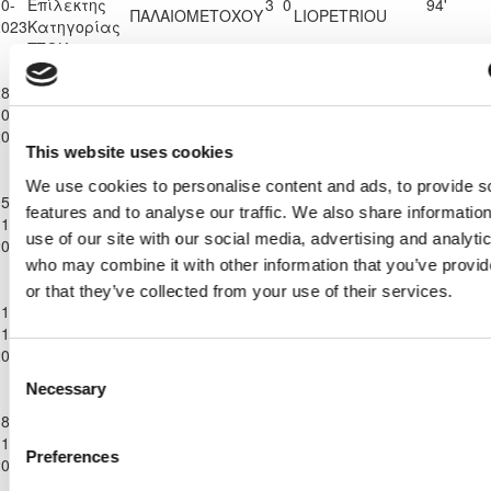
0-
Επίλεκτης
3
0
94'
ΠΑΛΑΙΟΜΕΤΟΧΟΥ
LIOPETRIOU
2023
Κατηγορίας
ΣΤΟΚ
Παγκύπριο
Α.Ο. ΘΥΕΛΛΑ
8-
Πρωτάθλημα
ΔΟΞΑ
ΑΓΙΟΥ
0-
Επίλεκτης
1
0
90'
ΠΑΛΑΙΟΜΕΤΟΧΟΥ
ΘΕΟΔΩΡΟΥ
2023
Κατηγορίας
ΛΑΡΝΑΚΑΣ
This website uses cookies
ΣΤΟΚ
Παγκύπριο
We use cookies to personalise content and ads, to provide s
5-
Πρωτάθλημα
ΑΘΛΗΤΙΚΟΣ
ΔΟΞΑ
features and to analyse our traffic. We also share informatio
1-
Επίλεκτης
ΟΜΙΛΟΣ
0
3
70'
ΠΑΛΑΙΟΜΕΤΟΧΟΥ
use of our site with our social media, advertising and analyti
2023
Κατηγορίας
ΑΥΓΟΡΟΥ
who may combine it with other information that you’ve provi
ΣΤΟΚ
Παγκύπριο
or that they’ve collected from your use of their services.
ΑΕΝ ΑΓΙΟΥ
1-
Πρωτάθλημα
ΔΟΞΑ
ΓΕΩΡΓΙΟΥ
1-
Επίλεκτης
4
0
95'
ΠΑΛΑΙΟΜΕΤΟΧΟΥ
ΒΡΥΣΟΥΛΩΝ
2023
Κατηγορίας
ΑΧΕΡΙΤΟΥ
Consent
ΣΤΟΚ
Necessary
Selection
Παγκύπριο
8-
Πρωτάθλημα
ΔΟΞΑ
1-
Επίλεκτης
ΑΕΚ ΚΟΡΑΚΟΥ
0
1
96'
ΠΑΛΑΙΟΜΕΤΟΧΟΥ
Preferences
2023
Κατηγορίας
ΣΤΟΚ