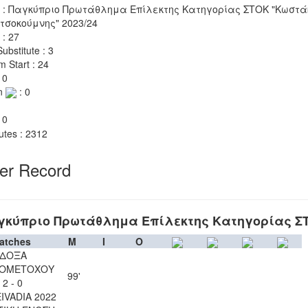
 : Παγκύπριο Πρωτάθλημα Επίλεκτης Κατηγορίας ΣΤΟΚ "Κωστά
τσοκούμνης" 2023/24
 : 27
ubstitute : 3
m Start : 24
 0
n
: 0
 0
utes : 2312
yer Record
γκύπριο Πρωτάθλημα Επίλεκτης Κατηγορίας Σ
atches
M
I
O
ΔΟΞΑ
ΙΟΜΕΤΟΧΟΥ
99'
2 - 0
EIVADIA 2022