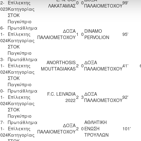
2-
Επίλεκτης
0
0
99'
ΛΑΚΑΤΑΜΙΑΣ
ΠΑΛΑΙΟΜΕΤΟΧΟΥ
2023
Κατηγορίας
ΣΤΟΚ
Παγκύπριο
6-
Πρωτάθλημα
ΔΟΞΑ
DINAMO
1-
Επίλεκτης
1
0
95'
ΠΑΛΑΙΟΜΕΤΟΧΟΥ
PERVOLION
2024
Κατηγορίας
ΣΤΟΚ
Παγκύπριο
3-
Πρωτάθλημα
ANORTHOSIS
ΔΟΞΑ
1-
Επίλεκτης
2
0
41'
MOUTTAGIAKAS
ΠΑΛΑΙΟΜΕΤΟΧΟΥ
2024
Κατηγορίας
ΣΤΟΚ
Παγκύπριο
0-
Πρωτάθλημα
F.C. LEIVADIA
ΔΟΞΑ
1-
Επίλεκτης
2
3
92'
2022
ΠΑΛΑΙΟΜΕΤΟΧΟΥ
2024
Κατηγορίας
ΣΤΟΚ
Παγκύπριο
7-
Πρωτάθλημα
ΑΘΛΗΤΙΚΗ
ΔΟΞΑ
1-
Επίλεκτης
2
0
ΕΝΩΣΗ
101'
ΠΑΛΑΙΟΜΕΤΟΧΟΥ
2024
Κατηγορίας
ΤΡΟΥΛΛΩΝ
ΣΤΟΚ