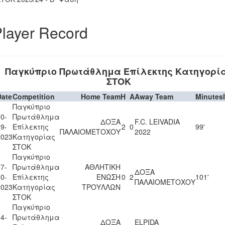
layer Record
Παγκύπριο Πρωτάθλημα Επίλεκτης Κατηγορί
ΣΤΟΚ
Date
Competition
Home Team
H
A
Away Team
Minutes
Παγκύπριο
0-
Πρωτάθλημα
ΔΟΞΑ
F.C. LEIVADIA
9-
Επίλεκτης
2
0
99'
ΠΑΛΑΙΟΜΕΤΟΧΟΥ
2022
2023
Κατηγορίας
ΣΤΟΚ
Παγκύπριο
7-
Πρωτάθλημα
ΑΘΛΗΤΙΚΗ
ΔΟΞΑ
0-
Επίλεκτης
ΕΝΩΣΗ
0
2
101'
ΠΑΛΑΙΟΜΕΤΟΧΟΥ
2023
Κατηγορίας
ΤΡΟΥΛΛΩΝ
ΣΤΟΚ
Παγκύπριο
4-
Πρωτάθλημα
ΔΟΞΑ
ELPIDA