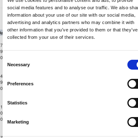
We use cookies to personalise content and ads, to provide
social media features and to analyse our traffic. We also sha
information about your use of our site with our social media,
Παγκύπριο Πρωτάθλημα Β΄ Κατηγορίας
2023/24
advertising and analytics partners who may combine it with
other information that you’ve provided to them or that they’ve
Date
Competition
Home Team
H
A
Away Team
Minutes
In
Out
collected from your use of their services.
Παγκύπριο
7-
Πρωτάθλημα
Π.Ο.
9-
Β΄
ΑΣΙΛ ΛΥΣΗΣ
0
0
ΑΧΥΡΩΝΑΣ
99'
2023
Κατηγορίας
ΟΝΗΣΙΛΟΣ
Consent
2023/24
Necessary
Selection
Παγκύπριο
4-
Πρωτάθλημα
ΠΑΕΕΚ
9-
Β΄
0
2
ΑΣΙΛ ΛΥΣΗΣ
100'
94'
Preferences
ΚΕΡΥΝΕΙΑΣ
2023
Κατηγορίας
2023/24
Παγκύπριο
Statistics
1-
Πρωτάθλημα
ΑΛΣ
0-
Β΄
ΑΣΙΛ ΛΥΣΗΣ
1
1
ΟΜΟΝΟΙΑ 29
100'
2023
Κατηγορίας
ΜΑΪΟΥ
Marketing
2023/24
Παγκύπριο
7-
Πρωτάθλημα