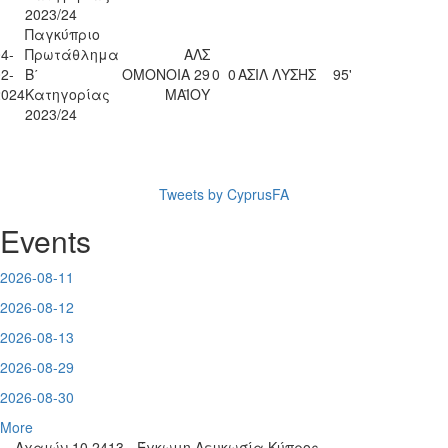
2023/24
Παγκύπριο
4-
Πρωτάθλημα
ΑΛΣ
2-
Β΄
ΟΜΟΝΟΙΑ 29
0
0
ΑΣΙΛ ΛΥΣΗΣ
95'
2024
Κατηγορίας
ΜΑΪΟΥ
2023/24
Tweets by CyprusFA
Events
2026-08-11
2026-08-12
2026-08-13
2026-08-29
2026-08-30
More
Αχαιών 10 2413 - Έγκωμη Λευκωσία Κύπρος