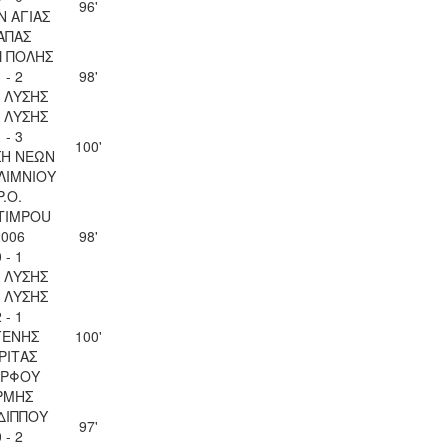
96'
Ν ΑΓΙΑΣ
ΑΠΑΣ
 ΠΟΛΗΣ
 - 2
98'
Λ ΛΥΣΗΣ
Λ ΛΥΣΗΣ
 - 3
100'
Η ΝΕΩΝ
ΛΙΜΝΙΟΥ
P.O.
TIMPOU
2006
98'
 - 1
Λ ΛΥΣΗΣ
Λ ΛΥΣΗΣ
 - 1
ΓΕΝΗΣ
100'
ΡΙΤΑΣ
ΡΦΟΥ
ΡΜΗΣ
ΔΙΠΠΟΥ
97'
 - 2