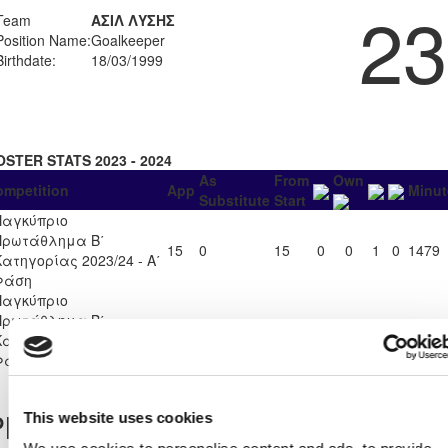
23
Team
ΑΣΙΛ ΛΥΣΗΣ
Position Name:
Goalkeeper
Birthdate:
18/03/1999
OSTER STATS 2023 - 2024
As
From
Own
ompetition
App
Minut
Substitute
Start
Παγκύπριο
Πρωτάθλημα Β΄
15
0
15
0
0
1
0
1479
Κατηγορίας 2023/24 - Α΄
Φάση
Παγκύπριο
Πρωτάθλημα Β΄
3
0
3
0
0
0
289
Κατηγορίας 2023/24 - Β΄
Φάση Α΄ Όμιλος
layer Record
This website uses cookies