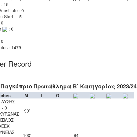
 : 15
ubstitute : 0
m Start : 15
 0
n
: 0
 0
utes : 1479
yer Record
Παγκύπριο Πρωτάθλημα Β΄ Κατηγορίας 2023/24
tches
M
I
O
Λ ΛΥΣΗΣ
 - 0
99'
ΑΧΥΡΩΝΑΣ
ΣΙΛΟΣ
ΑΕΕΚ
ΥΝΕΙΑΣ
100'
94'