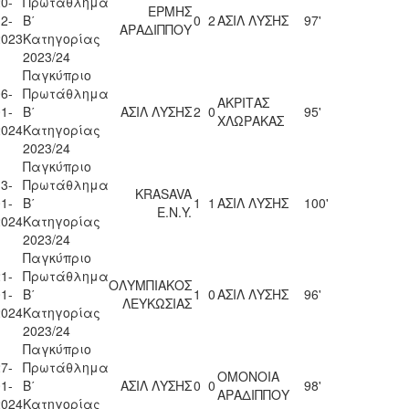
0-
Πρωτάθλημα
ΕΡΜΗΣ
2-
Β΄
0
2
ΑΣΙΛ ΛΥΣΗΣ
97'
ΑΡΑΔΙΠΠΟΥ
2023
Κατηγορίας
2023/24
Παγκύπριο
6-
Πρωτάθλημα
ΑΚΡΙΤΑΣ
1-
Β΄
ΑΣΙΛ ΛΥΣΗΣ
2
0
95'
ΧΛΩΡΑΚΑΣ
2024
Κατηγορίας
2023/24
Παγκύπριο
3-
Πρωτάθλημα
KRASAVA
1-
Β΄
1
1
ΑΣΙΛ ΛΥΣΗΣ
100'
Ε.Ν.Y.
2024
Κατηγορίας
2023/24
Παγκύπριο
1-
Πρωτάθλημα
ΟΛΥΜΠΙΑΚΟΣ
1-
Β΄
1
0
ΑΣΙΛ ΛΥΣΗΣ
96'
ΛΕΥΚΩΣΙΑΣ
2024
Κατηγορίας
2023/24
Παγκύπριο
7-
Πρωτάθλημα
ΟΜΟΝΟΙΑ
1-
Β΄
ΑΣΙΛ ΛΥΣΗΣ
0
0
98'
ΑΡΑΔΙΠΠΟΥ
2024
Κατηγορίας