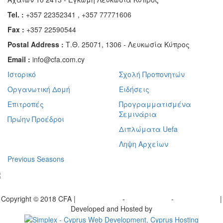
Tel. :
+357 22352341 , +357 77771606
Fax :
+357 22590544
Postal Address :
Τ.Θ. 25071, 1306 - Λευκωσία Κύπρος
Email :
info@cfa.com.cy
Ιστορικό
Σχολή Προπονητών
Οργανωτική Δομή
Ειδήσεις
Επιτροπές
Προγραμματισμένα
Σεμινάρια
Πρώην Προέδροι
Διπλώματα Uefa
Ληψη Αρχείων
Previous Seasons
bscribe to our Newsletter
Copyright © 2018 CFA |
Privacy policy
-
Terms of Use
-
Cookie Policy
|
Developed and Hosted by