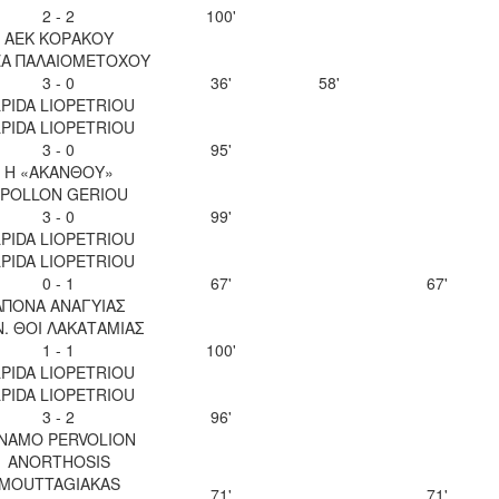
2 - 2
100'
ΑΕΚ ΚΟΡΑΚΟΥ
Α ΠΑΛΑΙΟΜΕΤΟΧΟΥ
3 - 0
36'
58'
LPIDA LIOPETRIOU
LPIDA LIOPETRIOU
3 - 0
95'
Η «ΑΚΑΝΘΟΥ»
POLLON GERIOU
3 - 0
99'
LPIDA LIOPETRIOU
LPIDA LIOPETRIOU
0 - 1
67'
67'
ΑΠΟΝΑ ΑΝΑΓΥΙΑΣ
Ν. ΘΟΙ ΛΑΚΑΤΑΜΙΑΣ
1 - 1
100'
LPIDA LIOPETRIOU
LPIDA LIOPETRIOU
3 - 2
96'
INAMO PERVOLION
ANORTHOSIS
MOUTTAGIAKAS
71'
71'