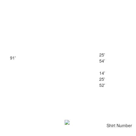
25'
91'
54'
14'
25'
52'
Shirt Number