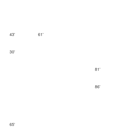
43'
61'
30'
81'
86'
65'