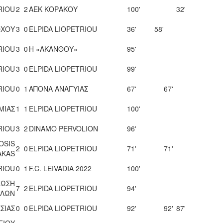
RIOU
2
2
ΑΕΚ ΚΟΡΑΚΟΥ
100'
32'
ΟΧΟΥ
3
0
ELPIDA LIOPETRIOU
36'
58'
RIOU
3
0
Η «ΑΚΑΝΘΟΥ»
95'
RIOU
3
0
ELPIDA LIOPETRIOU
99'
RIOU
0
1
ΑΠΟΝΑ ΑΝΑΓΥΙΑΣ
67'
67'
ΜΙΑΣ
1
1
ELPIDA LIOPETRIOU
100'
RIOU
3
2
DINAMO PERVOLION
96'
OSIS
2
0
ELPIDA LIOPETRIOU
71'
71'
AKAS
RIOU
0
1
F.C. LEIVADIA 2022
100'
ΝΩΣΗ
7
2
ELPIDA LIOPETRIOU
94'
ΛΛΩΝ
ΣΙΑΣ
0
0
ELPIDA LIOPETRIOU
92'
92'
87'