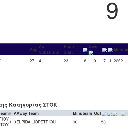
9
As
From
Own
App
Minute
Substitute
Start
ς
27
4
23
8
0
7
1
2262
της Κατηγορίας ΣΤΟΚ
Team
H
A
Away Team
Minutes
In
Out
ΓΙΟΥ
1
0
ELPIDA LIOPETRIOU
96'
58'
ΙΤΟΥ