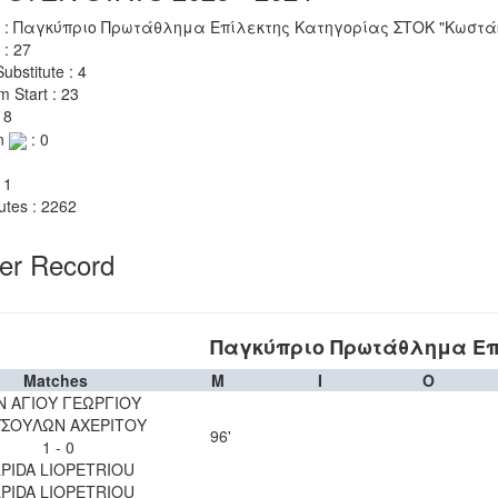
 : Παγκύπριο Πρωτάθλημα Επίλεκτης Κατηγορίας ΣΤΟΚ "Κωστάκ
 : 27
ubstitute : 4
m Start : 23
 8
n
: 0
 1
utes : 2262
yer Record
Παγκύπριο Πρωτάθλημα Επ
Matches
M
I
O
Ν ΑΓΙΟΥ ΓΕΩΡΓΙΟΥ
ΣΟΥΛΩΝ ΑΧΕΡΙΤΟΥ
96'
1 - 0
LPIDA LIOPETRIOU
LPIDA LIOPETRIOU