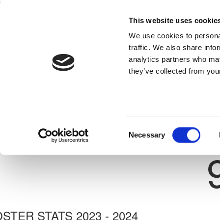
This website uses cookie
Home
National Teams
Competitions
We use cookies to personal
traffic. We also share info
analytics partners who may
they’ve collected from your
Previous
ΝΙΚΟΛΑΣ ΝΙΚΟΛΑΟΥ
ELPIDA LIOPETRIOU
ate: 30/06/1999
Consent
Necessary
Shirt 
Selection
STER STATS 2023 - 2024