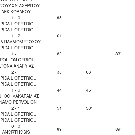
ΣΟΥΛΩΝ ΑΧΕΡΙΤΟΥ
ΑΕΚ ΚΟΡΑΚΟΥ
1 - 0
98'
LPIDA LIOPETRIOU
LPIDA LIOPETRIOU
1 - 2
61'
Α ΠΑΛΑΙΟΜΕΤΟΧΟΥ
LPIDA LIOPETRIOU
1 - 1
83'
83'
POLLON GERIOU
ΑΠΟΝΑ ΑΝΑΓΥΙΑΣ
2 - 1
33'
63'
LPIDA LIOPETRIOU
LPIDA LIOPETRIOU
1 - 0
44'
46'
Ν. ΘΟΙ ΛΑΚΑΤΑΜΙΑΣ
INAMO PERVOLION
2 - 1
51'
50'
LPIDA LIOPETRIOU
LPIDA LIOPETRIOU
0 - 0
89'
89'
ANORTHOSIS