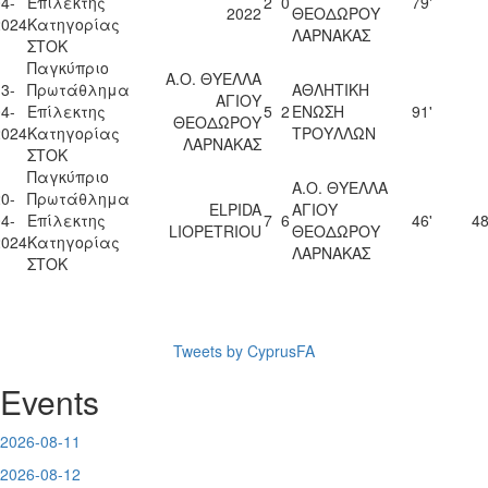
4-
Επίλεκτης
2
0
79'
2022
ΘΕΟΔΩΡΟΥ
2024
Κατηγορίας
ΛΑΡΝΑΚΑΣ
ΣΤΟΚ
Παγκύπριο
Α.Ο. ΘΥΕΛΛΑ
3-
Πρωτάθλημα
ΑΘΛΗΤΙΚΗ
ΑΓΙΟΥ
4-
Επίλεκτης
5
2
ΕΝΩΣΗ
91'
ΘΕΟΔΩΡΟΥ
2024
Κατηγορίας
ΤΡΟΥΛΛΩΝ
ΛΑΡΝΑΚΑΣ
ΣΤΟΚ
Παγκύπριο
Α.Ο. ΘΥΕΛΛΑ
0-
Πρωτάθλημα
ELPIDA
ΑΓΙΟΥ
4-
Επίλεκτης
7
6
46'
48
LIOPETRIOU
ΘΕΟΔΩΡΟΥ
2024
Κατηγορίας
ΛΑΡΝΑΚΑΣ
ΣΤΟΚ
Tweets by CyprusFA
Events
2026-08-11
2026-08-12