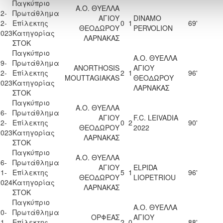
Παγκύπριο
Α.Ο. ΘΥΕΛΛΑ
2-
Πρωτάθλημα
ΑΓΙΟΥ
DINAMO
2-
Επίλεκτης
0
1
69'
ΘΕΟΔΩΡΟΥ
PERVOLION
2023
Κατηγορίας
ΛΑΡΝΑΚΑΣ
ΣΤΟΚ
Παγκύπριο
Α.Ο. ΘΥΕΛΛΑ
9-
Πρωτάθλημα
ANORTHOSIS
ΑΓΙΟΥ
2-
Επίλεκτης
2
1
96'
MOUTTAGIAKAS
ΘΕΟΔΩΡΟΥ
2023
Κατηγορίας
ΛΑΡΝΑΚΑΣ
ΣΤΟΚ
Παγκύπριο
Α.Ο. ΘΥΕΛΛΑ
6-
Πρωτάθλημα
ΑΓΙΟΥ
F.C. LEIVADIA
2-
Επίλεκτης
0
2
90'
ΘΕΟΔΩΡΟΥ
2022
2023
Κατηγορίας
ΛΑΡΝΑΚΑΣ
ΣΤΟΚ
Παγκύπριο
Α.Ο. ΘΥΕΛΛΑ
6-
Πρωτάθλημα
ΑΓΙΟΥ
ELPIDA
1-
Επίλεκτης
5
1
96'
ΘΕΟΔΩΡΟΥ
LIOPETRIOU
2024
Κατηγορίας
ΛΑΡΝΑΚΑΣ
ΣΤΟΚ
Παγκύπριο
Α.Ο. ΘΥΕΛΛΑ
0-
Πρωτάθλημα
ΟΡΦΕΑΣ
ΑΓΙΟΥ
1-
Επίλεκτης
2
0
88'