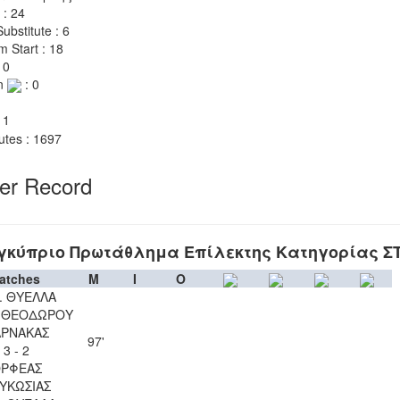
 : 24
ubstitute : 6
m Start : 18
 0
n
: 0
 1
utes : 1697
yer Record
γκύπριο Πρωτάθλημα Επίλεκτης Κατηγορίας Σ
atches
M
I
O
. ΘΥΕΛΛΑ
Υ ΘΕΟΔΩΡΟΥ
ΑΡΝΑΚΑΣ
97'
3 - 2
ΡΦΕΑΣ
ΥΚΩΣΙΑΣ