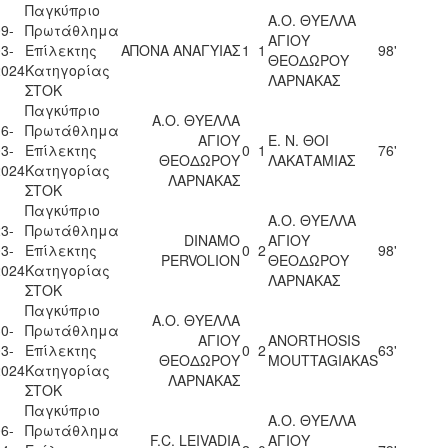
Παγκύπριο
Α.Ο. ΘΥΕΛΛΑ
9-
Πρωτάθλημα
ΑΓΙΟΥ
3-
Επίλεκτης
ΑΠΟΝΑ ΑΝΑΓΥΙΑΣ
1
1
98'
ΘΕΟΔΩΡΟΥ
2024
Κατηγορίας
ΛΑΡΝΑΚΑΣ
ΣΤΟΚ
Παγκύπριο
Α.Ο. ΘΥΕΛΛΑ
6-
Πρωτάθλημα
ΑΓΙΟΥ
Ε. Ν. ΘΟΙ
3-
Επίλεκτης
0
1
76'
ΘΕΟΔΩΡΟΥ
ΛΑΚΑΤΑΜΙΑΣ
2024
Κατηγορίας
ΛΑΡΝΑΚΑΣ
ΣΤΟΚ
Παγκύπριο
Α.Ο. ΘΥΕΛΛΑ
3-
Πρωτάθλημα
DINAMO
ΑΓΙΟΥ
3-
Επίλεκτης
0
2
98'
PERVOLION
ΘΕΟΔΩΡΟΥ
2024
Κατηγορίας
ΛΑΡΝΑΚΑΣ
ΣΤΟΚ
Παγκύπριο
Α.Ο. ΘΥΕΛΛΑ
0-
Πρωτάθλημα
ΑΓΙΟΥ
ANORTHOSIS
3-
Επίλεκτης
0
2
63'
ΘΕΟΔΩΡΟΥ
MOUTTAGIAKAS
2024
Κατηγορίας
ΛΑΡΝΑΚΑΣ
ΣΤΟΚ
Παγκύπριο
Α.Ο. ΘΥΕΛΛΑ
6-
Πρωτάθλημα
F.C. LEIVADIA
ΑΓΙΟΥ