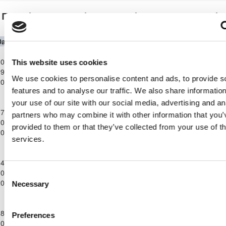
Παγκύπριο Πρωτάθλημα Επίλεκτης Κατηγορία
ΣΤΟΚ
Date
Competition
Home Team
H
A
Away Team
Minutes
In
Παγκύπριο
Α.Ο. ΘΥΕΛΛΑ
0-
Πρωτάθλημα
This website uses cookies
ΑΓΙΟΥ
ΟΡΦΕΑΣ
9-
Επίλεκτης
3
2
97'
ΘΕΟΔΩΡΟΥ
ΛΕΥΚΩΣΙΑΣ
We use cookies to personalise content and ads, to provide s
2023
Κατηγορίας
ΛΑΡΝΑΚΑΣ
features and to analyse our traffic. We also share informatio
ΣΤΟΚ
Παγκύπριο
your use of our site with our social media, advertising and an
Α.Ο. ΘΥΕΛΛΑ
7-
Πρωτάθλημα
ΑΘΛΗΤΙΚΟΣ
partners who may combine it with other information that you’
ΑΓΙΟΥ
0-
Επίλεκτης
2
0
ΟΜΙΛΟΣ
28'
67
ΘΕΟΔΩΡΟΥ
provided to them or that they’ve collected from your use of th
2023
Κατηγορίας
ΑΥΓΟΡΟΥ
ΛΑΡΝΑΚΑΣ
services.
ΣΤΟΚ
Παγκύπριο
ΑΕΝ ΑΓΙΟΥ
Α.Ο. ΘΥΕΛΛΑ
4-
Πρωτάθλημα
ΓΕΩΡΓΙΟΥ
ΑΓΙΟΥ
0-
Επίλεκτης
1
0
99'
Consent
ΒΡΥΣΟΥΛΩΝ
ΘΕΟΔΩΡΟΥ
2023
Κατηγορίας
Necessary
Selection
ΑΧΕΡΙΤΟΥ
ΛΑΡΝΑΚΑΣ
ΣΤΟΚ
Παγκύπριο
Α.Ο. ΘΥΕΛΛΑ
8-
Πρωτάθλημα
Preferences
ΔΟΞΑ
ΑΓΙΟΥ
0-
Επίλεκτης
1
0
6'
84