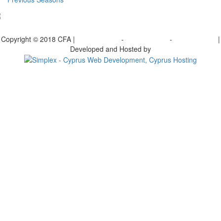
bscribe to our Newsletter
Copyright © 2018 CFA |
Privacy policy
-
Terms of Use
-
Cookie Policy
|
Developed and Hosted by
Change your consent