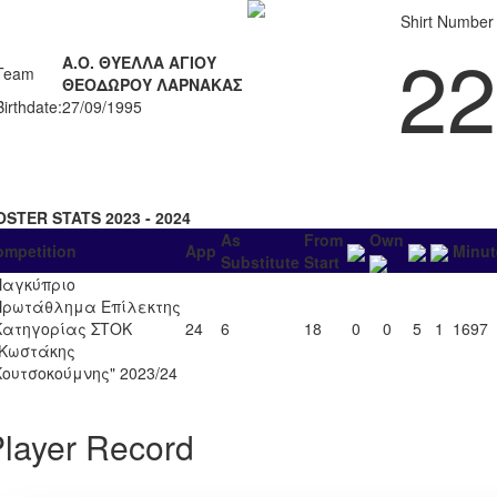
Shirt Number
22
Α.Ο. ΘΥΕΛΛΑ ΑΓΙΟΥ
Team
ΘΕΟΔΩΡΟΥ ΛΑΡΝΑΚΑΣ
Birthdate:
27/09/1995
OSTER STATS 2023 - 2024
As
From
Own
ompetition
App
Minut
Substitute
Start
Παγκύπριο
Πρωτάθλημα Επίλεκτης
Κατηγορίας ΣΤΟΚ
24
6
18
0
0
5
1
1697
"Κωστάκης
Κουτσοκούμνης" 2023/24
layer Record