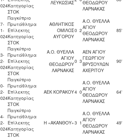
ΛΕΥΚΩΣΙΑΣ
ΘΕΟΔΩΡΟΥ
2024
Κατηγορίας
ΛΑΡΝΑΚΑΣ
ΣΤΟΚ
Παγκύπριο
Α.Ο. ΘΥΕΛΛΑ
7-
Πρωτάθλημα
ΑΘΛΗΤΙΚΟΣ
ΑΓΙΟΥ
1-
Επίλεκτης
ΟΜΙΛΟΣ
0
2
85'
ΘΕΟΔΩΡΟΥ
2024
Κατηγορίας
ΑΥΓΟΡΟΥ
ΛΑΡΝΑΚΑΣ
ΣΤΟΚ
Παγκύπριο
Α.Ο. ΘΥΕΛΛΑ
ΑΕΝ ΑΓΙΟΥ
3-
Πρωτάθλημα
ΑΓΙΟΥ
ΓΕΩΡΓΙΟΥ
2-
Επίλεκτης
0
3
90'
ΘΕΟΔΩΡΟΥ
ΒΡΥΣΟΥΛΩΝ
2024
Κατηγορίας
ΛΑΡΝΑΚΑΣ
ΑΧΕΡΙΤΟΥ
ΣΤΟΚ
Παγκύπριο
Α.Ο. ΘΥΕΛΛΑ
0-
Πρωτάθλημα
ΑΓΙΟΥ
2-
Επίλεκτης
ΑΕΚ ΚΟΡΑΚΟΥ
4
0
64'
ΘΕΟΔΩΡΟΥ
2024
Κατηγορίας
ΛΑΡΝΑΚΑΣ
ΣΤΟΚ
Παγκύπριο
Α.Ο. ΘΥΕΛΛΑ
4-
Πρωτάθλημα
ΑΓΙΟΥ
2-
Επίλεκτης
Η «ΑΚΑΝΘΟΥ»
3
1
49'
ΘΕΟΔΩΡΟΥ
2024
Κατηγορίας
ΛΑΡΝΑΚΑΣ
ΣΤΟΚ