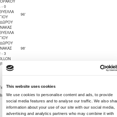
ΚΟΡΑΚΟΥ
 - 0
 ΘΥΕΛΛΑ
96'
ΓΙΟΥ
ΔΩΡΟΥ
ΝΑΚΑΣ
 ΘΥΕΛΛΑ
ΓΙΟΥ
ΔΩΡΟΥ
ΝΑΚΑΣ
98'
 - 3
OLLON
RIOU
Shirt Number
99
Α.Ο. ΘΥΕΛΛΑ ΑΓΙΟΥ
This website uses cookies
Team
ΘΕΟΔΩΡΟΥ ΛΑΡΝΑΚΑΣ
We use cookies to personalise content and ads, to provide
Birthdate:
25/08/2005
social media features and to analyse our traffic. We also sha
information about your use of our site with our social media,
advertising and analytics partners who may combine it with