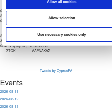
ΣΤΟΚ
ΛΑΡΝΑΚΑΣ
Allow all cookies
Παγκύπριο
Α.Ο.
0-
Πρωτάθλημα
ΘΥΕΛΛΑ
ΑΕΚ
2-
Επίλεκτης
4
0
ΑΓΙΟΥ
96'
ΚΟΡΑΚΟΥ
Allow selection
2024
Κατηγορίας
ΘΕΟΔΩΡΟΥ
ΣΤΟΚ
ΛΑΡΝΑΚΑΣ
Παγκύπριο
Α.Ο.
Use necessary cookies only
2-
Πρωτάθλημα
ΘΥΕΛΛΑ
APOLLON
3-
Επίλεκτης
ΑΓΙΟΥ
2
3
98'
GERIOU
2024
Κατηγορίας
ΘΕΟΔΩΡΟΥ
ΣΤΟΚ
ΛΑΡΝΑΚΑΣ
Tweets by CyprusFA
Events
2026-08-11
2026-08-12
2026-08-13