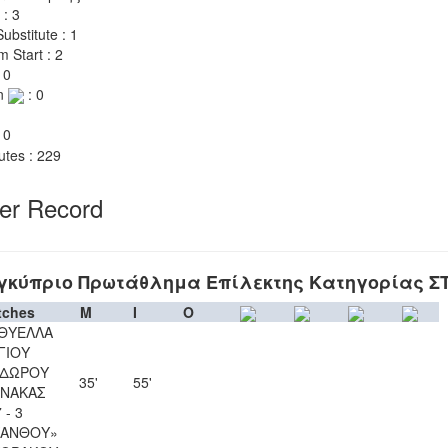
 : 3
ubstitute : 1
m Start : 2
 0
n
: 0
 0
utes : 229
yer Record
γκύπριο Πρωτάθλημα Επίλεκτης Κατηγορίας Σ
tches
M
I
O
 ΘΥΕΛΛΑ
ΓΙΟΥ
ΔΩΡΟΥ
35'
55'
ΝΑΚΑΣ
 - 3
ΚΑΝΘΟΥ»