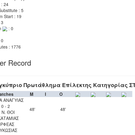
 : 24
ubstitute : 5
m Start : 19
 3
n
: 0
 0
utes : 1776
yer Record
γκύπριο Πρωτάθλημα Επίλεκτης Κατηγορίας Σ
atches
M
I
O
Α ΑΝΑΓΥΙΑΣ
0 - 2
48'
48'
. Ν. ΘΟΙ
ΚΑΤΑΜΙΑΣ
ΡΦΕΑΣ
ΥΚΩΣΙΑΣ