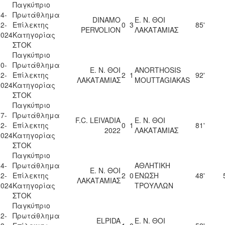
Παγκύπριο
4-
Πρωτάθλημα
DINAMO
Ε. Ν. ΘΟΙ
2-
Επίλεκτης
0
3
85'
PERVOLION
ΛΑΚΑΤΑΜΙΑΣ
2024
Κατηγορίας
ΣΤΟΚ
Παγκύπριο
0-
Πρωτάθλημα
Ε. Ν. ΘΟΙ
ANORTHOSIS
2-
Επίλεκτης
2
1
92'
ΛΑΚΑΤΑΜΙΑΣ
MOUTTAGIAKAS
2024
Κατηγορίας
ΣΤΟΚ
Παγκύπριο
7-
Πρωτάθλημα
F.C. LEIVADIA
Ε. Ν. ΘΟΙ
2-
Επίλεκτης
0
1
81'
2022
ΛΑΚΑΤΑΜΙΑΣ
2024
Κατηγορίας
ΣΤΟΚ
Παγκύπριο
4-
Πρωτάθλημα
ΑΘΛΗΤΙΚΗ
Ε. Ν. ΘΟΙ
2-
Επίλεκτης
2
0
ΕΝΩΣΗ
48'
ΛΑΚΑΤΑΜΙΑΣ
2024
Κατηγορίας
ΤΡΟΥΛΛΩΝ
ΣΤΟΚ
Παγκύπριο
2-
Πρωτάθλημα
ELPIDA
Ε. Ν. ΘΟΙ