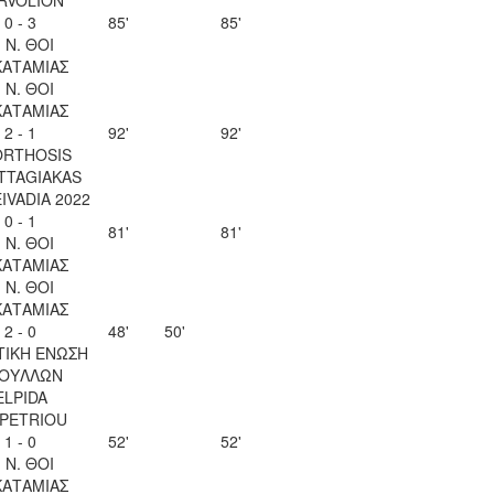
0 - 3
85'
85'
. Ν. ΘΟΙ
ΚΑΤΑΜΙΑΣ
. Ν. ΘΟΙ
ΚΑΤΑΜΙΑΣ
2 - 1
92'
92'
ORTHOSIS
TTAGIAKAS
EIVADIA 2022
0 - 1
81'
81'
. Ν. ΘΟΙ
ΚΑΤΑΜΙΑΣ
. Ν. ΘΟΙ
ΚΑΤΑΜΙΑΣ
2 - 0
48'
50'
ΤΙΚΗ ΕΝΩΣΗ
ΟΥΛΛΩΝ
ELPIDA
OPETRIOU
1 - 0
52'
52'
. Ν. ΘΟΙ
ΚΑΤΑΜΙΑΣ