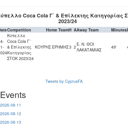
ύπελλο Coca Cola Γ΄ & Επίλεκτης Κατηγορίας 
2023/24
Date
Competition
Home Team
H
A
Away Team
Minutes
Κύπελλο
4-
Coca Cola Γ΄
Ε. Ν. ΘΟΙ
1-
& Επίλεκτης
ΚΟΥΡΗΣ ΕΡΗΜΗΣ
3
2
49'
ΛΑΚΑΤΑΜΙΑΣ
2024
Κατηγορίας
ΣΤΟΚ 2023/24
Tweets by CyprusFA
Events
2026-08-11
2026-08-12
2026-08-13