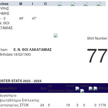
tches
M
I
O
ΥΡΗΣ
ΗΜΗΣ
 - 2
49'
47'
Ν. ΘΟΙ
ΤΑΜΙΑΣ
Shirt Number
77
Team
Ε. Ν. ΘΟΙ ΛΑΚΑΤΑΜΙΑΣ
Birthdate:
18/02/1993
OSTER STATS 2023 - 2024
As
From
Own
ompetition
App
Minut
Substitute
Start
Παγκύπριο
Πρωτάθλημα Επίλεκτης
Κατηγορίας ΣΤΟΚ
24
5
19
3
0
0
1776