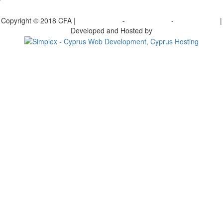
bscribe to our Newsletter
Copyright © 2018 CFA |
Privacy policy
-
Terms of Use
-
Cookie Policy
|
Developed and Hosted by
Change your consent