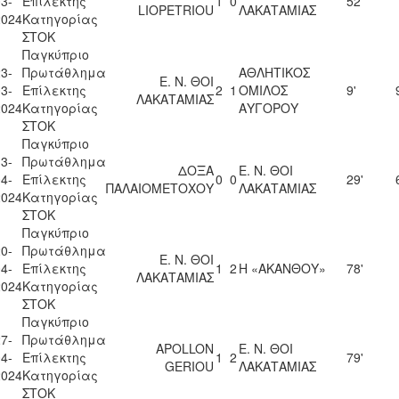
3-
Επίλεκτης
1
0
52'
LIOPETRIOU
ΛΑΚΑΤΑΜΙΑΣ
2024
Κατηγορίας
ΣΤΟΚ
Παγκύπριο
3-
Πρωτάθλημα
ΑΘΛΗΤΙΚΟΣ
Ε. Ν. ΘΟΙ
3-
Επίλεκτης
2
1
ΟΜΙΛΟΣ
9'
ΛΑΚΑΤΑΜΙΑΣ
2024
Κατηγορίας
ΑΥΓΟΡΟΥ
ΣΤΟΚ
Παγκύπριο
3-
Πρωτάθλημα
ΔΟΞΑ
Ε. Ν. ΘΟΙ
4-
Επίλεκτης
0
0
29'
ΠΑΛΑΙΟΜΕΤΟΧΟΥ
ΛΑΚΑΤΑΜΙΑΣ
2024
Κατηγορίας
ΣΤΟΚ
Παγκύπριο
0-
Πρωτάθλημα
Ε. Ν. ΘΟΙ
4-
Επίλεκτης
1
2
Η «ΑΚΑΝΘΟΥ»
78'
ΛΑΚΑΤΑΜΙΑΣ
2024
Κατηγορίας
ΣΤΟΚ
Παγκύπριο
7-
Πρωτάθλημα
APOLLON
Ε. Ν. ΘΟΙ
4-
Επίλεκτης
1
2
79'
GERIOU
ΛΑΚΑΤΑΜΙΑΣ
2024
Κατηγορίας
ΣΤΟΚ