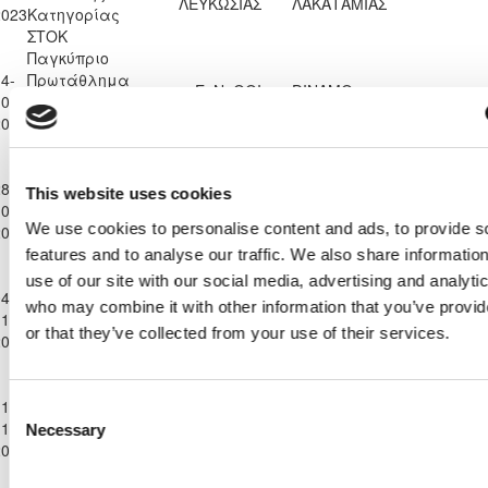
ΛΕΥΚΩΣΙΑΣ
ΛΑΚΑΤΑΜΙΑΣ
2023
Κατηγορίας
ΣΤΟΚ
Παγκύπριο
4-
Πρωτάθλημα
Ε. Ν. ΘΟΙ
DINAMO
0-
Επίλεκτης
3
2
98'
ΛΑΚΑΤΑΜΙΑΣ
PERVOLION
2023
Κατηγορίας
ΣΤΟΚ
Παγκύπριο
8-
Πρωτάθλημα
This website uses cookies
Ε. Ν. ΘΟΙ
F.C. LEIVADIA
0-
Επίλεκτης
0
2
48'
ΛΑΚΑΤΑΜΙΑΣ
2022
We use cookies to personalise content and ads, to provide s
2023
Κατηγορίας
ΣΤΟΚ
features and to analyse our traffic. We also share informatio
Παγκύπριο
use of our site with our social media, advertising and analyti
4-
Πρωτάθλημα
ΑΘΛΗΤΙΚΗ
who may combine it with other information that you’ve provi
Ε. Ν. ΘΟΙ
1-
Επίλεκτης
ΕΝΩΣΗ
2
0
97'
ΛΑΚΑΤΑΜΙΑΣ
or that they’ve collected from your use of their services.
2023
Κατηγορίας
ΤΡΟΥΛΛΩΝ
ΣΤΟΚ
Παγκύπριο
1-
Πρωτάθλημα
Consent
Ε. Ν. ΘΟΙ
ELPIDA
1-
Επίλεκτης
1
1
100'
Necessary
Selection
ΛΑΚΑΤΑΜΙΑΣ
LIOPETRIOU
2023
Κατηγορίας
ΣΤΟΚ