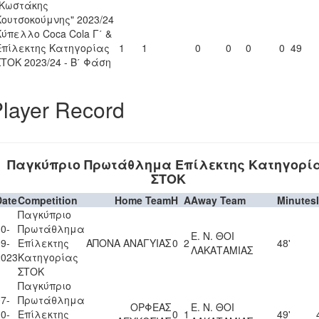
"Κωστάκης
Κουτσοκούμνης" 2023/24
Κύπελλο Coca Cola Γ΄ &
Επίλεκτης Κατηγορίας
1
1
0
0
0
0
49
ΣΤΟΚ 2023/24 - Β΄ Φάση
layer Record
Παγκύπριο Πρωτάθλημα Επίλεκτης Κατηγορί
ΣΤΟΚ
Date
Competition
Home Team
H
A
Away Team
Minutes
Παγκύπριο
0-
Πρωτάθλημα
Ε. Ν. ΘΟΙ
9-
Επίλεκτης
ΑΠΟΝΑ ΑΝΑΓΥΙΑΣ
0
2
48'
ΛΑΚΑΤΑΜΙΑΣ
2023
Κατηγορίας
ΣΤΟΚ
Παγκύπριο
7-
Πρωτάθλημα
ΟΡΦΕΑΣ
Ε. Ν. ΘΟΙ
0-
Επίλεκτης
0
1
49'