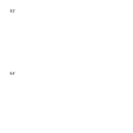
93'
64'