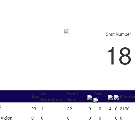
Shirt Number
18
As
From
Own
App
Minute
Substitute
Start
ς
23
1
22
0
0
4
0
2160
΄ Φάση
0
0
0
0
0
0
0