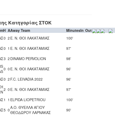
της Κατηγορίας ΣΤΟΚ
am
H
A
Away Team
Minutes
In
Out
ΑΣ
0
2
Ε. Ν. ΘΟΙ ΛΑΚΑΤΑΜΙΑΣ
100'
ΑΣ
0
1
Ε. Ν. ΘΟΙ ΛΑΚΑΤΑΜΙΑΣ
97'
ΑΣ
3
2
DINAMO PERVOLION
98'
IS
0
0
Ε. Ν. ΘΟΙ ΛΑΚΑΤΑΜΙΑΣ
96'
AS
ΑΣ
0
2
F.C. LEIVADIA 2022
96'
ΣΗ
2
0
Ε. Ν. ΘΟΙ ΛΑΚΑΤΑΜΙΑΣ
97'
ΩΝ
ΑΣ
1
1
ELPIDA LIOPETRIOU
100'
Α.Ο. ΘΥΕΛΛΑ ΑΓΙΟΥ
ΑΣ
5
0
90'
ΘΕΟΔΩΡΟΥ ΛΑΡΝΑΚΑΣ