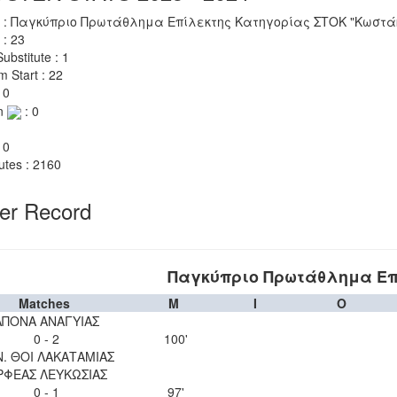
 : Παγκύπριο Πρωτάθλημα Επίλεκτης Κατηγορίας ΣΤΟΚ "Κωστάκ
 : 23
ubstitute : 1
m Start : 22
 0
n
: 0
 0
utes : 2160
yer Record
Παγκύπριο Πρωτάθλημα Επ
Matches
M
I
O
ΑΠΟΝΑ ΑΝΑΓΥΙΑΣ
0 - 2
100'
Ν. ΘΟΙ ΛΑΚΑΤΑΜΙΑΣ
ΡΦΕΑΣ ΛΕΥΚΩΣΙΑΣ
0 - 1
97'