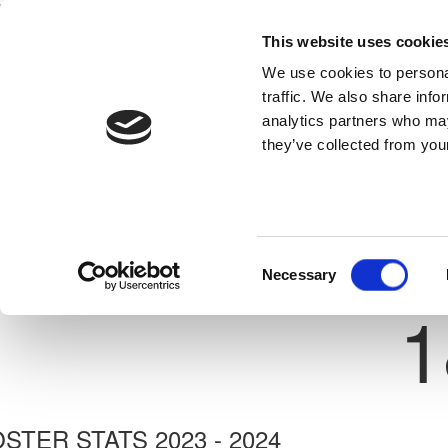
This website uses cookie
Home
National Teams
Competitions
We use cookies to personal
traffic. We also share info
analytics partners who may
they’ve collected from your
Previous
ΙΩΑΝΝΗΣ ΚΥΠΡΙΑΝΟΥ
Ε. Ν. ΘΟΙ ΛΑΚΑΤΑΜΙΑΣ
ate: 08/08/2004
Consent
Necessary
Shirt 
Selection
1
STER STATS 2023 - 2024