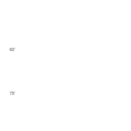
62'
75'