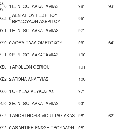
ΟΣ
0
1
Ε. Ν. ΘΟΙ ΛΑΚΑΤΑΜΙΑΣ
98'
93'
ΟΥ
ΑΕΝ ΑΓΙΟΥ ΓΕΩΡΓΙΟΥ
ΑΣ
2
0
95'
ΒΡΥΣΟΥΛΩΝ ΑΧΕΡΙΤΟΥ
ΟΥ
1
1
Ε. Ν. ΘΟΙ ΛΑΚΑΤΑΜΙΑΣ
97'
ΑΣ
0
0
ΔΟΞΑ ΠΑΛΑΙΟΜΕΤΟΧΟΥ
99'
64'
Υ»
1
2
Ε. Ν. ΘΟΙ ΛΑΚΑΤΑΜΙΑΣ
100'
ΑΣ
0
1
APOLLON GERIOU
101'
ΑΣ
2
2
ΑΠΟΝΑ ΑΝΑΓΥΙΑΣ
100'
ΑΣ
0
1
ΟΡΦΕΑΣ ΛΕΥΚΩΣΙΑΣ
97'
ON
0
3
Ε. Ν. ΘΟΙ ΛΑΚΑΤΑΜΙΑΣ
93'
ΑΣ
2
1
ANORTHOSIS MOUTTAGIAKAS
98'
62'
ΑΣ
2
0
ΑΘΛΗΤΙΚΗ ΕΝΩΣΗ ΤΡΟΥΛΛΩΝ
98'