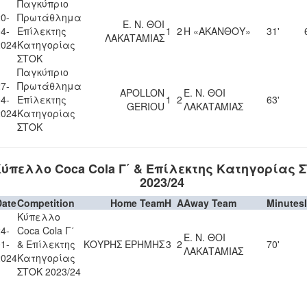
Παγκύπριο
0-
Πρωτάθλημα
Ε. Ν. ΘΟΙ
4-
Επίλεκτης
1
2
Η «ΑΚΑΝΘΟΥ»
31'
ΛΑΚΑΤΑΜΙΑΣ
2024
Κατηγορίας
ΣΤΟΚ
Παγκύπριο
7-
Πρωτάθλημα
APOLLON
Ε. Ν. ΘΟΙ
4-
Επίλεκτης
1
2
63'
GERIOU
ΛΑΚΑΤΑΜΙΑΣ
2024
Κατηγορίας
ΣΤΟΚ
ύπελλο Coca Cola Γ΄ & Επίλεκτης Κατηγορίας 
2023/24
Date
Competition
Home Team
H
A
Away Team
Minutes
Κύπελλο
4-
Coca Cola Γ΄
Ε. Ν. ΘΟΙ
1-
& Επίλεκτης
ΚΟΥΡΗΣ ΕΡΗΜΗΣ
3
2
70'
ΛΑΚΑΤΑΜΙΑΣ
2024
Κατηγορίας
ΣΤΟΚ 2023/24