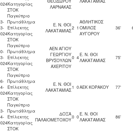
ΘΕΟΔΩΡΟΥ
ΛΑΚΑΤΑΜΙΑΣ
2024
Κατηγορίας
ΛΑΡΝΑΚΑΣ
ΣΤΟΚ
Παγκύπριο
3-
Πρωτάθλημα
ΑΘΛΗΤΙΚΟΣ
Ε. Ν. ΘΟΙ
3-
Επίλεκτης
2
1
ΟΜΙΛΟΣ
36'
ΛΑΚΑΤΑΜΙΑΣ
2024
Κατηγορίας
ΑΥΓΟΡΟΥ
ΣΤΟΚ
Παγκύπριο
ΑΕΝ ΑΓΙΟΥ
0-
Πρωτάθλημα
ΓΕΩΡΓΙΟΥ
Ε. Ν. ΘΟΙ
3-
Επίλεκτης
0
4
75'
ΒΡΥΣΟΥΛΩΝ
ΛΑΚΑΤΑΜΙΑΣ
2024
Κατηγορίας
ΑΧΕΡΙΤΟΥ
ΣΤΟΚ
Παγκύπριο
6-
Πρωτάθλημα
Ε. Ν. ΘΟΙ
4-
Επίλεκτης
1
0
ΑΕΚ ΚΟΡΑΚΟΥ
77'
ΛΑΚΑΤΑΜΙΑΣ
2024
Κατηγορίας
ΣΤΟΚ
Παγκύπριο
3-
Πρωτάθλημα
ΔΟΞΑ
Ε. Ν. ΘΟΙ
4-
Επίλεκτης
0
0
86'
ΠΑΛΑΙΟΜΕΤΟΧΟΥ
ΛΑΚΑΤΑΜΙΑΣ
2024
Κατηγορίας
ΣΤΟΚ