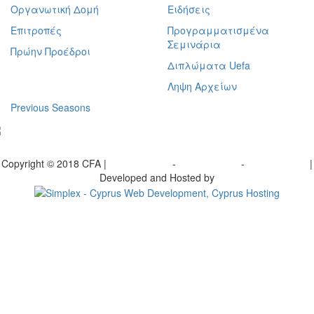
Οργανωτική Δομή
Ειδήσεις
Επιτροπές
Προγραμματισμένα
Σεμινάρια
Πρώην Προέδροι
Διπλώματα Uefa
Ληψη Αρχείων
Previous Seasons
bscribe to our Newsletter
Copyright © 2018 CFA |
Privacy policy
-
Terms of Use
-
Cookie Policy
|
Developed and Hosted by
Change your consent