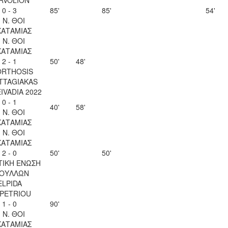
0 - 3
85'
85'
54'
. Ν. ΘΟΙ
ΚΑΤΑΜΙΑΣ
. Ν. ΘΟΙ
ΚΑΤΑΜΙΑΣ
2 - 1
50'
48'
ORTHOSIS
TTAGIAKAS
EIVADIA 2022
0 - 1
40'
58'
. Ν. ΘΟΙ
ΚΑΤΑΜΙΑΣ
. Ν. ΘΟΙ
ΚΑΤΑΜΙΑΣ
2 - 0
50'
50'
ΤΙΚΗ ΕΝΩΣΗ
ΟΥΛΛΩΝ
ELPIDA
OPETRIOU
1 - 0
90'
. Ν. ΘΟΙ
ΚΑΤΑΜΙΑΣ