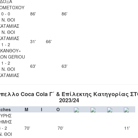
ΔΟΞΑ
ΙΟΜΕΤΟΧΟΥ
0 - 0
86'
86'
. Ν. ΘΟΙ
ΚΑΤΑΜΙΑΣ
. Ν. ΘΟΙ
ΚΑΤΑΜΙΑΣ
31'
66'
1 - 2
ΑΚΑΝΘΟΥ»
LON GERIOU
1 - 2
63'
63'
. Ν. ΘΟΙ
ΚΑΤΑΜΙΑΣ
πελλο Coca Cola Γ΄ & Επίλεκτης Κατηγορίας Σ
2023/24
tches
M
I
O
ΥΡΗΣ
ΗΜΗΣ
 - 2
70'
70'
11'
Ν. ΘΟΙ