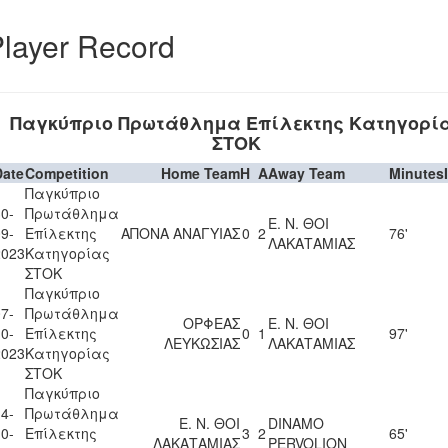
layer Record
Παγκύπριο Πρωτάθλημα Επίλεκτης Κατηγορί
ΣΤΟΚ
Date
Competition
Home Team
H
A
Away Team
Minutes
Παγκύπριο
0-
Πρωτάθλημα
Ε. Ν. ΘΟΙ
9-
Επίλεκτης
ΑΠΟΝΑ ΑΝΑΓΥΙΑΣ
0
2
76'
ΛΑΚΑΤΑΜΙΑΣ
2023
Κατηγορίας
ΣΤΟΚ
Παγκύπριο
7-
Πρωτάθλημα
ΟΡΦΕΑΣ
Ε. Ν. ΘΟΙ
0-
Επίλεκτης
0
1
97'
ΛΕΥΚΩΣΙΑΣ
ΛΑΚΑΤΑΜΙΑΣ
2023
Κατηγορίας
ΣΤΟΚ
Παγκύπριο
4-
Πρωτάθλημα
Ε. Ν. ΘΟΙ
DINAMO
0-
Επίλεκτης
3
2
65'
ΛΑΚΑΤΑΜΙΑΣ
PERVOLION