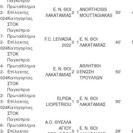
Παγκύπριο
0-
Πρωτάθλημα
Ε. Ν. ΘΟΙ
ANORTHOSIS
2-
Επίλεκτης
2
1
50'
ΛΑΚΑΤΑΜΙΑΣ
MOUTTAGIAKAS
2024
Κατηγορίας
ΣΤΟΚ
Παγκύπριο
7-
Πρωτάθλημα
F.C. LEIVADIA
Ε. Ν. ΘΟΙ
2-
Επίλεκτης
0
1
40'
2022
ΛΑΚΑΤΑΜΙΑΣ
2024
Κατηγορίας
ΣΤΟΚ
Παγκύπριο
4-
Πρωτάθλημα
ΑΘΛΗΤΙΚΗ
Ε. Ν. ΘΟΙ
2-
Επίλεκτης
2
0
ΕΝΩΣΗ
50'
ΛΑΚΑΤΑΜΙΑΣ
2024
Κατηγορίας
ΤΡΟΥΛΛΩΝ
ΣΤΟΚ
Παγκύπριο
2-
Πρωτάθλημα
ELPIDA
Ε. Ν. ΘΟΙ
3-
Επίλεκτης
1
0
90'
LIOPETRIOU
ΛΑΚΑΤΑΜΙΑΣ
2024
Κατηγορίας
ΣΤΟΚ
Παγκύπριο
Α.Ο. ΘΥΕΛΛΑ
6-
Πρωτάθλημα
ΑΓΙΟΥ
Ε. Ν. ΘΟΙ
3-
Επίλεκτης
0
1
28'