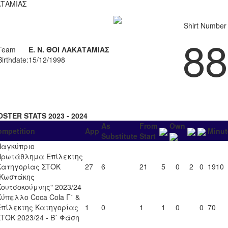
ΤΑΜΙΑΣ
Shirt Number
88
Team
Ε. Ν. ΘΟΙ ΛΑΚΑΤΑΜΙΑΣ
Birthdate:
15/12/1998
OSTER STATS 2023 - 2024
As
From
Own
ompetition
App
Minut
Substitute
Start
Παγκύπριο
Πρωτάθλημα Επίλεκτης
Κατηγορίας ΣΤΟΚ
27
6
21
5
0
2
0
1910
"Κωστάκης
Κουτσοκούμνης" 2023/24
Κύπελλο Coca Cola Γ΄ &
Επίλεκτης Κατηγορίας
1
0
1
1
0
0
70
ΣΤΟΚ 2023/24 - Β΄ Φάση