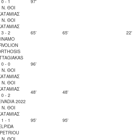
0 - 1
97'
. Ν. ΘΟΙ
ΚΑΤΑΜΙΑΣ
. Ν. ΘΟΙ
ΚΑΤΑΜΙΑΣ
3 - 2
65'
65'
22'
INAMO
RVOLION
ORTHOSIS
TTAGIAKAS
0 - 0
96'
. Ν. ΘΟΙ
ΚΑΤΑΜΙΑΣ
. Ν. ΘΟΙ
ΚΑΤΑΜΙΑΣ
48'
48'
0 - 2
EIVADIA 2022
. Ν. ΘΟΙ
ΚΑΤΑΜΙΑΣ
1 - 1
95'
95'
ELPIDA
OPETRIOU
. Ν. ΘΟΙ