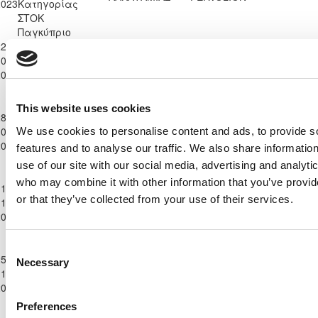
2023
Κατηγορίας
ΣΤΟΚ
Παγκύπριο
2-
Πρωτάθλημα
ANORTHOSIS
Ε. Ν. ΘΟΙ
0-
Επίλεκτης
0
0
96'
MOUTTAGIAKAS
ΛΑΚΑΤΑΜΙΑΣ
2023
Κατηγορίας
ΣΤΟΚ
Παγκύπριο
This website uses cookies
8-
Πρωτάθλημα
Ε. Ν. ΘΟΙ
F.C. LEIVADIA
0-
Επίλεκτης
0
2
48'
We use cookies to personalise content and ads, to provide s
ΛΑΚΑΤΑΜΙΑΣ
2022
2023
Κατηγορίας
features and to analyse our traffic. We also share informatio
ΣΤΟΚ
use of our site with our social media, advertising and analyti
Παγκύπριο
who may combine it with other information that you’ve provi
1-
Πρωτάθλημα
Ε. Ν. ΘΟΙ
ELPIDA
or that they’ve collected from your use of their services.
1-
Επίλεκτης
1
1
95'
ΛΑΚΑΤΑΜΙΑΣ
LIOPETRIOU
2023
Κατηγορίας
ΣΤΟΚ
Παγκύπριο
Consent
Α.Ο. ΘΥΕΛΛΑ
5-
Πρωτάθλημα
Necessary
Selection
Ε. Ν. ΘΟΙ
ΑΓΙΟΥ
1-
Επίλεκτης
5
0
75'
ΛΑΚΑΤΑΜΙΑΣ
ΘΕΟΔΩΡΟΥ
2023
Κατηγορίας
ΛΑΡΝΑΚΑΣ
ΣΤΟΚ
Preferences
Παγκύπριο