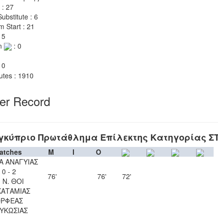
 : 27
ubstitute : 6
m Start : 21
 5
n
: 0
 0
utes : 1910
yer Record
γκύπριο Πρωτάθλημα Επίλεκτης Κατηγορίας Σ
atches
M
I
O
Α ΑΝΑΓΥΙΑΣ
0 - 2
76'
76'
72'
. Ν. ΘΟΙ
ΚΑΤΑΜΙΑΣ
ΡΦΕΑΣ
ΥΚΩΣΙΑΣ