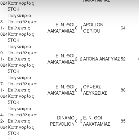
2024
Κατηγορίας
ΣΤΟΚ
Παγκύπριο
3-
Πρωτάθλημα
Ε. Ν. ΘΟΙ
APOLLON
1-
Επίλεκτης
0
1
64'
ΛΑΚΑΤΑΜΙΑΣ
GERIOU
2024
Κατηγορίας
ΣΤΟΚ
Παγκύπριο
0-
Πρωτάθλημα
Ε. Ν. ΘΟΙ
1-
Επίλεκτης
2
2
ΑΠΟΝΑ ΑΝΑΓΥΙΑΣ
52'
ΛΑΚΑΤΑΜΙΑΣ
2024
Κατηγορίας
ΣΤΟΚ
Παγκύπριο
7-
Πρωτάθλημα
Ε. Ν. ΘΟΙ
ΟΡΦΕΑΣ
1-
Επίλεκτης
0
1
86'
ΛΑΚΑΤΑΜΙΑΣ
ΛΕΥΚΩΣΙΑΣ
2024
Κατηγορίας
ΣΤΟΚ
Παγκύπριο
4-
Πρωτάθλημα
DINAMO
Ε. Ν. ΘΟΙ
2-
Επίλεκτης
0
3
85'
PERVOLION
ΛΑΚΑΤΑΜΙΑΣ
2024
Κατηγορίας
ΣΤΟΚ