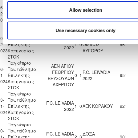
Παγκύπριο
Α.Ο. ΘΥΕΛΛΑ
6-
Πρωτάθλημα
ΑΓΙΟΥ
F.C. LEIVADIA
Allow selection
2-
Επίλεκτης
0
2
104'
ΘΕΟΔΩΡΟΥ
2022
2023
Κατηγορίας
ΛΑΡΝΑΚΑΣ
ΣΤΟΚ
Use necessary cookies only
Παγκύπριο
0-
Πρωτάθλημα
ΑΘΛΗΤΙΚΟΣ
F.C. LEIVADIA
2-
Επίλεκτης
1
0
ΟΜΙΛΟΣ
96'
2022
2023
Κατηγορίας
ΑΥΓΟΡΟΥ
ΣΤΟΚ
Παγκύπριο
ΑΕΝ ΑΓΙΟΥ
6-
Πρωτάθλημα
ΓΕΩΡΓΙΟΥ
F.C. LEIVADIA
1-
Επίλεκτης
0
1
95'
ΒΡΥΣΟΥΛΩΝ
2022
2024
Κατηγορίας
ΑΧΕΡΙΤΟΥ
ΣΤΟΚ
Παγκύπριο
3-
Πρωτάθλημα
F.C. LEIVADIA
1-
Επίλεκτης
1
0
ΑΕΚ ΚΟΡΑΚΟΥ
92'
2022
2024
Κατηγορίας
ΣΤΟΚ
Παγκύπριο
0-
Πρωτάθλημα
F.C. LEIVADIA
ΔΟΞΑ
1-
Επίλεκτης
2
3
90'