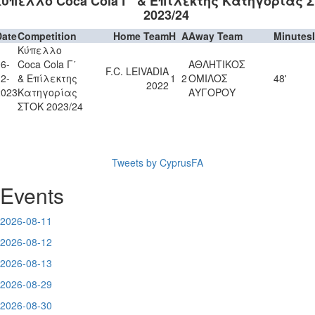
ύπελλο Coca Cola Γ΄ & Επίλεκτης Κατηγορίας 
2023/24
Date
Competition
Home Team
H
A
Away Team
Minutes
Κύπελλο
6-
Coca Cola Γ΄
ΑΘΛΗΤΙΚΟΣ
F.C. LEIVADIA
2-
& Επίλεκτης
1
2
ΟΜΙΛΟΣ
48'
2022
2023
Κατηγορίας
ΑΥΓΟΡΟΥ
ΣΤΟΚ 2023/24
Tweets by CyprusFA
Events
2026-08-11
2026-08-12
2026-08-13
2026-08-29
2026-08-30