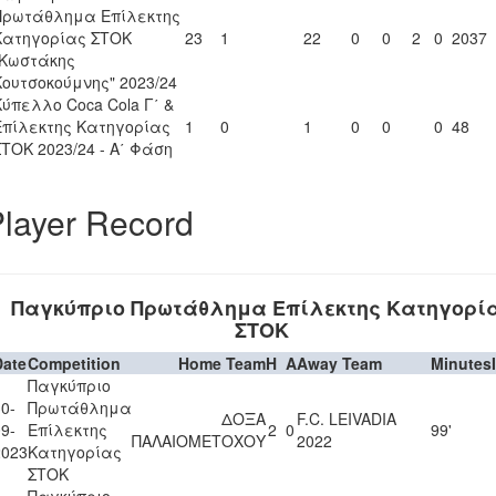
Πρωτάθλημα Επίλεκτης
Κατηγορίας ΣΤΟΚ
23
1
22
0
0
2
0
2037
"Κωστάκης
Κουτσοκούμνης" 2023/24
Κύπελλο Coca Cola Γ΄ &
Επίλεκτης Κατηγορίας
1
0
1
0
0
0
48
ΣΤΟΚ 2023/24 - Α΄ Φάση
layer Record
Παγκύπριο Πρωτάθλημα Επίλεκτης Κατηγορί
ΣΤΟΚ
Date
Competition
Home Team
H
A
Away Team
Minutes
Παγκύπριο
0-
Πρωτάθλημα
ΔΟΞΑ
F.C. LEIVADIA
9-
Επίλεκτης
2
0
99'
ΠΑΛΑΙΟΜΕΤΟΧΟΥ
2022
2023
Κατηγορίας
ΣΤΟΚ
Παγκύπριο