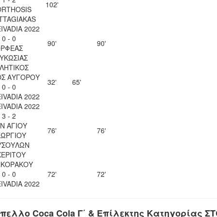
102'
ORTHOSIS
TTAGIAKAS
EIVADIA 2022
0 - 0
90'
90'
ΡΦΕΑΣ
ΥΚΩΣΙΑΣ
ΛΗΤΙΚΟΣ
ΟΣ ΑΥΓΟΡΟΥ
32'
65'
0 - 0
EIVADIA 2022
EIVADIA 2022
3 - 2
Ν ΑΓΙΟΥ
76'
76'
ΕΩΡΓΙΟΥ
ΥΣΟΥΛΩΝ
ΧΕΡΙΤΟΥ
 ΚΟΡΑΚΟΥ
0 - 0
72'
72'
EIVADIA 2022
πελλο Coca Cola Γ΄ & Επίλεκτης Κατηγορίας Σ