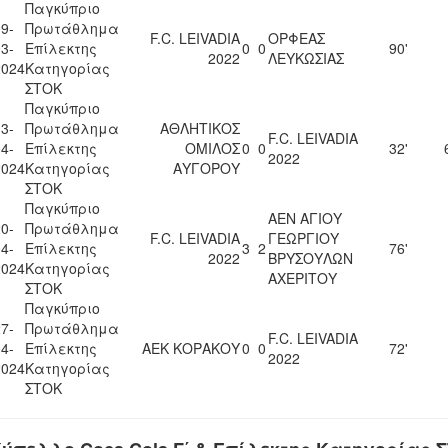
Παγκύπριο
9-
Πρωτάθλημα
F.C. LEIVADIA
ΟΡΦΕΑΣ
3-
Επίλεκτης
0
0
90'
2022
ΛΕΥΚΩΣΙΑΣ
2024
Κατηγορίας
ΣΤΟΚ
Παγκύπριο
3-
Πρωτάθλημα
ΑΘΛΗΤΙΚΟΣ
F.C. LEIVADIA
4-
Επίλεκτης
ΟΜΙΛΟΣ
0
0
32'
2022
2024
Κατηγορίας
ΑΥΓΟΡΟΥ
ΣΤΟΚ
Παγκύπριο
ΑΕΝ ΑΓΙΟΥ
0-
Πρωτάθλημα
F.C. LEIVADIA
ΓΕΩΡΓΙΟΥ
4-
Επίλεκτης
3
2
76'
2022
ΒΡΥΣΟΥΛΩΝ
2024
Κατηγορίας
ΑΧΕΡΙΤΟΥ
ΣΤΟΚ
Παγκύπριο
7-
Πρωτάθλημα
F.C. LEIVADIA
4-
Επίλεκτης
ΑΕΚ ΚΟΡΑΚΟΥ
0
0
72'
2022
2024
Κατηγορίας
ΣΤΟΚ