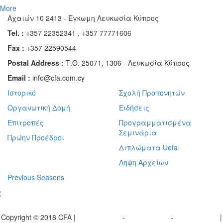
More
Αχαιών 10 2413 - Έγκωμη Λευκωσία Κύπρος
Tel. :
+357 22352341 , +357 77771606
Fax :
+357 22590544
Postal Address :
Τ.Θ. 25071, 1306 - Λευκωσία Κύπρος
Email :
info@cfa.com.cy
Ιστορικό
Σχολή Προπονητών
Οργανωτική Δομή
Ειδήσεις
Επιτροπές
Προγραμματισμένα
Σεμινάρια
Πρώην Προέδροι
Διπλώματα Uefa
Ληψη Αρχείων
Previous Seasons
bscribe to our Newsletter
Copyright © 2018 CFA |
Privacy policy
-
Terms of Use
-
Cookie Policy
|