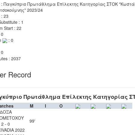
 : Παγκύπριο Πρωτάθλημα Επίλεκτης Κατηγορίας ΣΤΟΚ "Κωστά
τσοκούμνης" 2023/24
 : 23
ubstitute : 1
m Start : 22
 0
n
: 0
 0
utes : 2037
yer Record
γκύπριο Πρωτάθλημα Επίλεκτης Κατηγορίας Σ
atches
M
I
O
ΔΟΞΑ
ΙΟΜΕΤΟΧΟΥ
99'
2 - 0
EIVADIA 2022