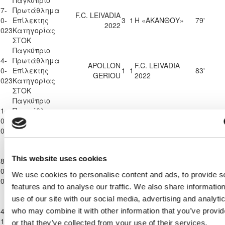
7-
Πρωτάθλημα
F.C. LEIVADIA
0-
Επίλεκτης
3
1
Η «ΑΚΑΝΘΟΥ»
79'
2022
2023
Κατηγορίας
ΣΤΟΚ
Παγκύπριο
4-
Πρωτάθλημα
APOLLON
F.C. LEIVADIA
0-
Επίλεκτης
1
1
83'
GERIOU
2022
2023
Κατηγορίας
ΣΤΟΚ
Παγκύπριο
1-
Πρωτάθλημα
F.C. LEIVADIA
0-
Επίλεκτης
3
1
ΑΠΟΝΑ ΑΝΑΓΥΙΑΣ
96'
2022
2023
Κατηγορίας
ΣΤΟΚ
Παγκύπριο
This website uses cookies
8-
Πρωτάθλημα
Ε. Ν. ΘΟΙ
F.C. LEIVADIA
0-
Επίλεκτης
0
2
96'
We use cookies to personalise content and ads, to provide s
ΛΑΚΑΤΑΜΙΑΣ
2022
2023
Κατηγορίας
features and to analyse our traffic. We also share informatio
ΣΤΟΚ
use of our site with our social media, advertising and analyti
Παγκύπριο
4-
Πρωτάθλημα
who may combine it with other information that you’ve provi
F.C. LEIVADIA
DINAMO
1-
Επίλεκτης
2
1
69'
or that they’ve collected from your use of their services.