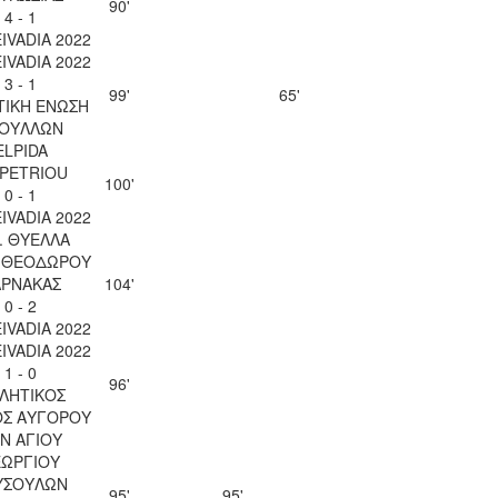
90'
4 - 1
EIVADIA 2022
EIVADIA 2022
3 - 1
99'
65'
ΤΙΚΗ ΕΝΩΣΗ
ΟΥΛΛΩΝ
ELPIDA
OPETRIOU
100'
0 - 1
EIVADIA 2022
. ΘΥΕΛΛΑ
Υ ΘΕΟΔΩΡΟΥ
ΑΡΝΑΚΑΣ
104'
0 - 2
EIVADIA 2022
EIVADIA 2022
1 - 0
96'
ΛΗΤΙΚΟΣ
ΟΣ ΑΥΓΟΡΟΥ
Ν ΑΓΙΟΥ
ΕΩΡΓΙΟΥ
ΥΣΟΥΛΩΝ
95'
95'