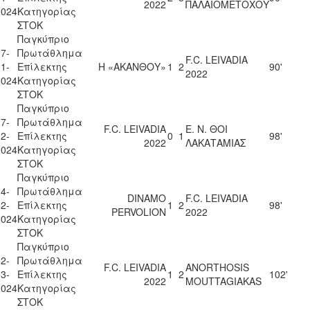
2022
ΠΑΛΑΙΟΜΕΤΟΧΟΥ
2024
Κατηγορίας
ΣΤΟΚ
Παγκύπριο
7-
Πρωτάθλημα
F.C. LEIVADIA
1-
Επίλεκτης
Η «ΑΚΑΝΘΟΥ»
1
2
90'
2022
2024
Κατηγορίας
ΣΤΟΚ
Παγκύπριο
7-
Πρωτάθλημα
F.C. LEIVADIA
Ε. Ν. ΘΟΙ
2-
Επίλεκτης
0
1
98'
2022
ΛΑΚΑΤΑΜΙΑΣ
2024
Κατηγορίας
ΣΤΟΚ
Παγκύπριο
4-
Πρωτάθλημα
DINAMO
F.C. LEIVADIA
2-
Επίλεκτης
1
2
98'
PERVOLION
2022
2024
Κατηγορίας
ΣΤΟΚ
Παγκύπριο
2-
Πρωτάθλημα
F.C. LEIVADIA
ANORTHOSIS
3-
Επίλεκτης
1
2
102'
2022
MOUTTAGIAKAS
2024
Κατηγορίας
ΣΤΟΚ