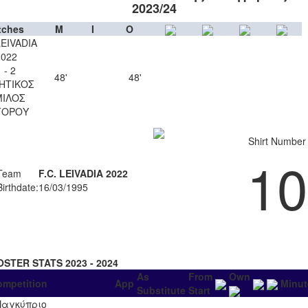
2023/24
tches
M
I
O
LEIVADIA
2022
 - 2
48'
48'
ΗΤΙΚΟΣ
ΙΛΟΣ
ΓΟΡΟΥ
Shirt Number
10
Team
F.C. LEIVADIA 2022
Birthdate:
16/03/1995
OSTER STATS 2023 - 2024
As
From
Own
ompetition
App
Minut
Substitute
Start
Παγκύπριο