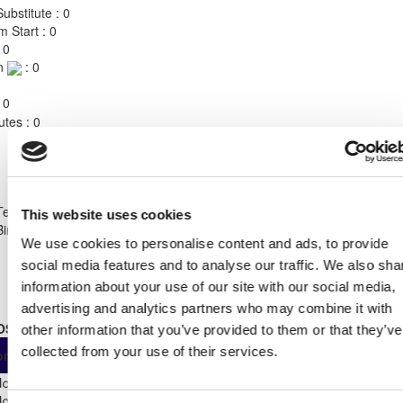
ubstitute : 0
m Start : 0
 0
n
: 0
 0
utes : 0
Shirt Number
6
Team
ΑΣΙΛ ΛΥΣΗΣ
This website uses cookies
Birthdate:
29/08/2003
We use cookies to personalise content and ads, to provide
social media features and to analyse our traffic. We also sha
information about your use of our site with our social media,
advertising and analytics partners who may combine it with
OSTER STATS 2023 - 2024
other information that you’ve provided to them or that they’ve
As
From
Own
collected from your use of their services.
ompetition
App
Minut
Substitute
Start
Παγκύπριο
Πρωτάθλημα Β΄