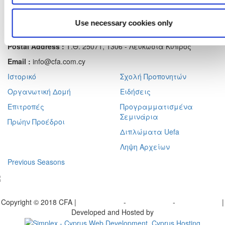
Αχαιών 10 2413 - Έγκωμη Λευκωσία Κύπρος
Tel. :
+357 22352341 , +357 77771606
Use necessary cookies only
Fax :
+357 22590544
Postal Address :
Τ.Θ. 25071, 1306 - Λευκωσία Κύπρος
Email :
info@cfa.com.cy
Ιστορικό
Σχολή Προπονητών
Οργανωτική Δομή
Ειδήσεις
Επιτροπές
Προγραμματισμένα
Σεμινάρια
Πρώην Προέδροι
Διπλώματα Uefa
Ληψη Αρχείων
Previous Seasons
bscribe to our Newsletter
Copyright © 2018 CFA |
Privacy policy
-
Terms of Use
-
Cookie Policy
|
Developed and Hosted by