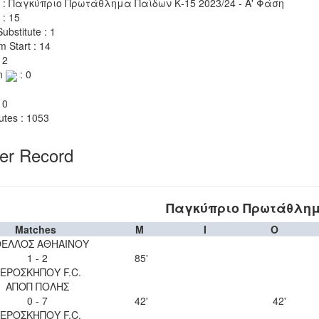
 : Παγκύπριο Πρωτάθλημα Παίδων Κ-15 2023/24 - Α' Φάση
 : 15
ubstitute : 1
m Start : 14
 2
n
: 0
 0
utes : 1053
yer Record
Παγκύπριο Πρωτάθλημα
Matches
M
I
O
ΕΛΛΟΣ ΑΘΗΑΙΝΟΥ
1 - 2
85'
ΕΡΟΣΚΗΠΟΥ F.C.
ΑΠΟΠ ΠΟΛΗΣ
0 - 7
42'
42'
ΕΡΟΣΚΗΠΟΥ F.C.