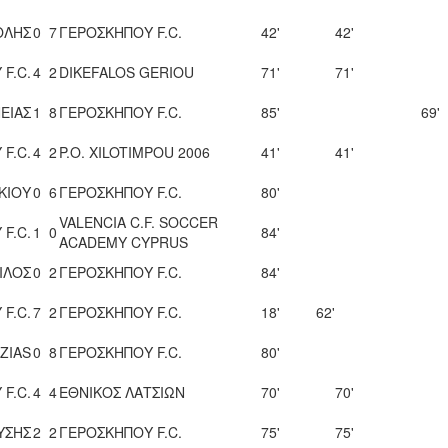
ΟΛΗΣ
0
7
ΓΕΡΟΣΚΗΠΟΥ F.C.
42'
42'
F.C.
4
2
DIKEFALOS GERIOU
71'
71'
ΕΙΑΣ
1
8
ΓΕΡΟΣΚΗΠΟΥ F.C.
85'
69'
F.C.
4
2
P.O. XILOTIMPOU 2006
41'
41'
ΚΙΟΥ
0
6
ΓΕΡΟΣΚΗΠΟΥ F.C.
80'
VALENCIA C.F. SOCCER
F.C.
1
0
84'
ACADEMY CYPRUS
ΙΛΟΣ
0
2
ΓΕΡΟΣΚΗΠΟΥ F.C.
84'
F.C.
7
2
ΓΕΡΟΣΚΗΠΟΥ F.C.
18'
62'
ZIAS
0
8
ΓΕΡΟΣΚΗΠΟΥ F.C.
80'
F.C.
4
4
ΕΘΝΙΚΟΣ ΛΑΤΣΙΩΝ
70'
70'
ΥΣΗΣ
2
2
ΓΕΡΟΣΚΗΠΟΥ F.C.
75'
75'