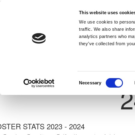
This website uses cookie
Home
National Teams
Competitions
We use cookies to personal
traffic. We also share info
analytics partners who may
they’ve collected from your
Previous
ΣΤΥΛΙΑΝΟΣ ΙΩΑΝΝΟΥ
GEROSKIPOU F.C. 1
ate: 03/08/2009
Shirt 
Consent
Necessary
2
Selection
STER STATS 2023 - 2024