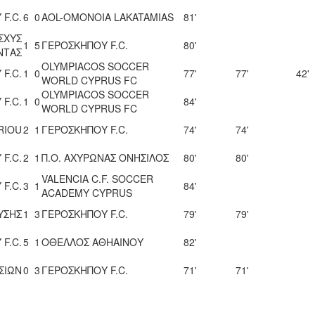
F.C.
6
0
AOL-OMONOIA LAKATAMIAS
81'
ΣΧΥΣ
1
5
ΓΕΡΟΣΚΗΠΟΥ F.C.
80'
ΝΤΑΣ
OLYMPIACOS SOCCER
F.C.
1
0
77'
77'
42'
WORLD CYPRUS FC
OLYMPIACOS SOCCER
F.C.
1
0
84'
WORLD CYPRUS FC
RIOU
2
1
ΓΕΡΟΣΚΗΠΟΥ F.C.
74'
74'
F.C.
2
1
Π.Ο. ΑΧΥΡΩΝΑΣ ΟΝΗΣΙΛΟΣ
80'
80'
VALENCIA C.F. SOCCER
F.C.
3
1
84'
ACADEMY CYPRUS
ΥΣΗΣ
1
3
ΓΕΡΟΣΚΗΠΟΥ F.C.
79'
79'
F.C.
5
1
ΟΘΕΛΛΟΣ ΑΘΗΑΙΝΟΥ
82'
ΣΙΩΝ
0
3
ΓΕΡΟΣΚΗΠΟΥ F.C.
71'
71'