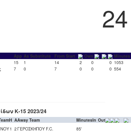
24
App
As Substitute
From Start
Own
Minutes
15
1
14
2
0
0
1053
ς
7
0
7
0
0
0
554
δων Κ-15 2023/24
Team
H
A
Away Team
Minutes
In
Out
ΙΝΟΥ
1
2
ΓΕΡΟΣΚΗΠΟΥ F.C.
85'