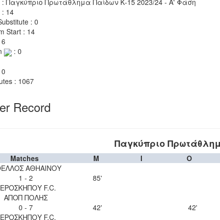
 : Παγκύπριο Πρωτάθλημα Παίδων Κ-15 2023/24 - Α' Φάση
 : 14
ubstitute : 0
m Start : 14
 6
n
: 0
 0
utes : 1067
yer Record
Παγκύπριο Πρωτάθλημα
Matches
M
I
O
ΕΛΛΟΣ ΑΘΗΑΙΝΟΥ
1 - 2
85'
ΕΡΟΣΚΗΠΟΥ F.C.
ΑΠΟΠ ΠΟΛΗΣ
0 - 7
42'
42'
ΕΡΟΣΚΗΠΟΥ F.C.