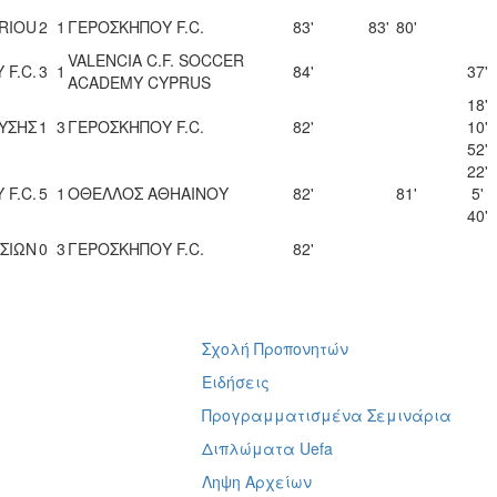
RIOU
2
1
ΓΕΡΟΣΚΗΠΟΥ F.C.
83'
83'
80'
VALENCIA C.F. SOCCER
 F.C.
3
1
84'
37'
ACADEMY CYPRUS
18'
ΛΥΣΗΣ
1
3
ΓΕΡΟΣΚΗΠΟΥ F.C.
82'
10'
52'
22'
 F.C.
5
1
ΟΘΕΛΛΟΣ ΑΘΗΑΙΝΟΥ
82'
81'
5'
40'
ΣΙΩΝ
0
3
ΓΕΡΟΣΚΗΠΟΥ F.C.
82'
Σχολή Προπονητών
ή
Ειδήσεις
Προγραμματισμένα Σεμινάρια
Διπλώματα Uefa
Ληψη Αρχείων