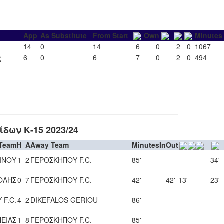
App
As Substitute
From Start
Own
Minutes
14
0
14
6
0
2
0
1067
ς
6
0
6
7
0
2
0
494
ων Κ-15 2023/24
Team
H
A
Away Team
Minutes
In
Out
ΙΝΟΥ
1
2
ΓΕΡΟΣΚΗΠΟΥ F.C.
85'
34'
ΟΛΗΣ
0
7
ΓΕΡΟΣΚΗΠΟΥ F.C.
42'
42'
13'
23'
 F.C.
4
2
DIKEFALOS GERIOU
86'
ΕΙΑΣ
1
8
ΓΕΡΟΣΚΗΠΟΥ F.C.
85'