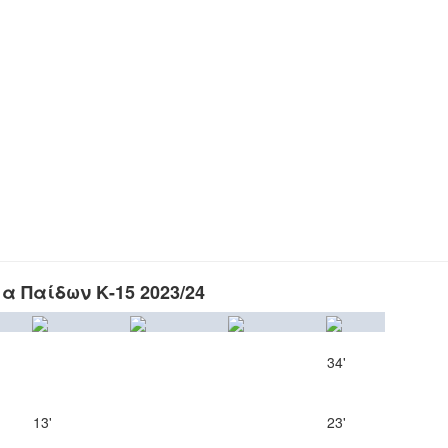
 Παίδων Κ-15 2023/24
34'
13'
23'