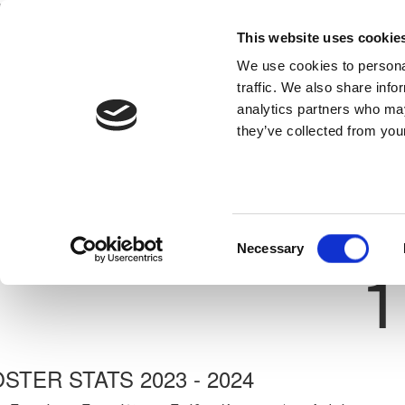
This website uses cookie
Home
National Teams
Competitions
We use cookies to personal
traffic. We also share info
analytics partners who may
they’ve collected from your
Previous
ΔΗΜΗΤΡΙΟΣ ΑΝΑΤΣΟΥΤΣ
GEROSKIPOU F.C. 1
ate: 13/04/2010
Shirt 
Consent
Necessary
1
Selection
STER STATS 2023 - 2024