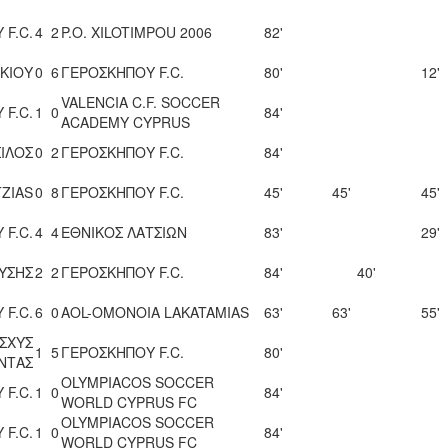
 F.C.
4
2
P.O. XILOTIMPOU 2006
82'
ΚΙΟΥ
0
6
ΓΕΡΟΣΚΗΠΟΥ F.C.
80'
12'
VALENCIA C.F. SOCCER
 F.C.
1
0
84'
ACADEMY CYPRUS
ΣΙΛΟΣ
0
2
ΓΕΡΟΣΚΗΠΟΥ F.C.
84'
ZIAS
0
8
ΓΕΡΟΣΚΗΠΟΥ F.C.
45'
45'
45'
 F.C.
4
4
ΕΘΝΙΚΟΣ ΛΑΤΣΙΩΝ
83'
29'
ΛΥΣΗΣ
2
2
ΓΕΡΟΣΚΗΠΟΥ F.C.
84'
40'
 F.C.
6
0
AOL-OMONOIA LAKATAMIAS
63'
63'
55'
ΣΧΥΣ
1
5
ΓΕΡΟΣΚΗΠΟΥ F.C.
80'
ΝΤΑΣ
OLYMPIACOS SOCCER
 F.C.
1
0
84'
WORLD CYPRUS FC
OLYMPIACOS SOCCER
 F.C.
1
0
84'
WORLD CYPRUS FC