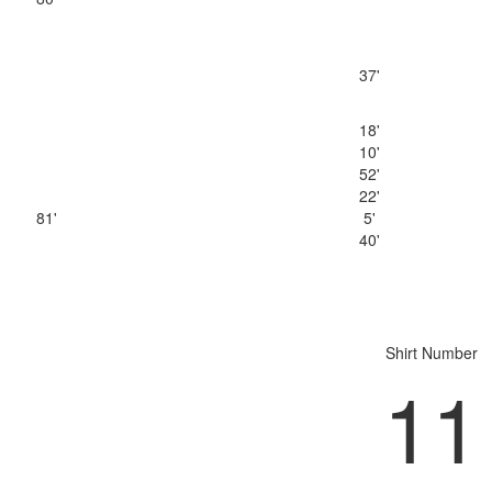
37'
18'
10'
52'
22'
81'
5'
40'
Shirt Number
11