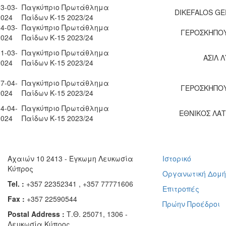
3-03-
Παγκύπριο Πρωτάθλημα
DIKEFALOS GE
2024
Παίδων Κ-15 2023/24
4-03-
Παγκύπριο Πρωτάθλημα
ΓΕΡΟΣΚΗΠΟΥ
2024
Παίδων Κ-15 2023/24
1-03-
Παγκύπριο Πρωτάθλημα
ΑΣΙΛ 
2024
Παίδων Κ-15 2023/24
7-04-
Παγκύπριο Πρωτάθλημα
ΓΕΡΟΣΚΗΠΟΥ
2024
Παίδων Κ-15 2023/24
4-04-
Παγκύπριο Πρωτάθλημα
ΕΘΝΙΚΟΣ ΛΑΤ
2024
Παίδων Κ-15 2023/24
Αχαιών 10 2413 - Έγκωμη Λευκωσία
Ιστορικό
Κύπρος
Οργανωτική Δομ
Tel. :
+357 22352341 , +357 77771606
Επιτροπές
Fax :
+357 22590544
Πρώην Προέδροι
Postal Address :
Τ.Θ. 25071, 1306 -
Λευκωσία Κύπρος