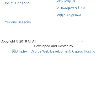
Σεμινάρια
Πρώην Προέδροι
Διπλώματα Uefa
Ληψη Αρχείων
Previous Seasons
bscribe to our Newsletter
Copyright © 2018 CFA |
Privacy policy
-
Terms of Use
-
Cookie Policy
|
Developed and Hosted by
Change your consent