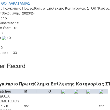
Ν. ΘΟΙ ΛΑΚΑΤΑΜΙΑΣ
 : Παγκύπριο Πρωτάθλημα Επίλεκτης Κατηγορίας ΣΤΟΚ "Κωστά
τσοκούμνης" 2023/24
 : 15
ubstitute : 2
m Start : 13
 3
n
: 0
 0
utes : 1133
yer Record
γκύπριο Πρωτάθλημα Επίλεκτης Κατηγορίας Σ
atches
M
I
O
ΔΟΞΑ
ΙΟΜΕΤΟΧΟΥ
1 - 0
95'
21'