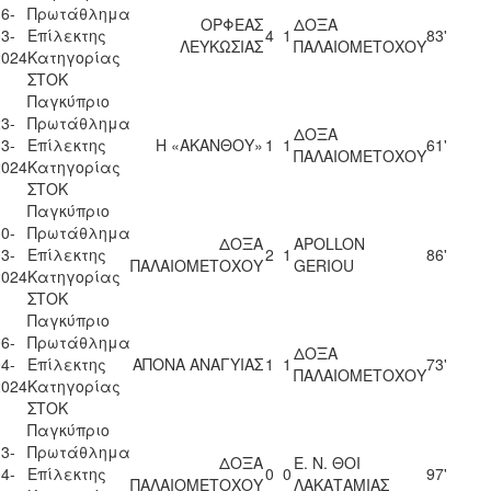
6-
Πρωτάθλημα
ΟΡΦΕΑΣ
ΔΟΞΑ
3-
Επίλεκτης
4
1
83'
ΛΕΥΚΩΣΙΑΣ
ΠΑΛΑΙΟΜΕΤΟΧΟΥ
2024
Κατηγορίας
ΣΤΟΚ
Παγκύπριο
3-
Πρωτάθλημα
ΔΟΞΑ
3-
Επίλεκτης
Η «ΑΚΑΝΘΟΥ»
1
1
61'
ΠΑΛΑΙΟΜΕΤΟΧΟΥ
2024
Κατηγορίας
ΣΤΟΚ
Παγκύπριο
0-
Πρωτάθλημα
ΔΟΞΑ
APOLLON
3-
Επίλεκτης
2
1
86'
ΠΑΛΑΙΟΜΕΤΟΧΟΥ
GERIOU
2024
Κατηγορίας
ΣΤΟΚ
Παγκύπριο
6-
Πρωτάθλημα
ΔΟΞΑ
4-
Επίλεκτης
ΑΠΟΝΑ ΑΝΑΓΥΙΑΣ
1
1
73'
ΠΑΛΑΙΟΜΕΤΟΧΟΥ
2024
Κατηγορίας
ΣΤΟΚ
Παγκύπριο
3-
Πρωτάθλημα
ΔΟΞΑ
Ε. Ν. ΘΟΙ
4-
Επίλεκτης
0
0
97'
ΠΑΛΑΙΟΜΕΤΟΧΟΥ
ΛΑΚΑΤΑΜΙΑΣ