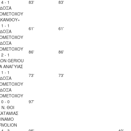
4 - 1
83'
83'
ΔΟΞΑ
ΙΟΜΕΤΟΧΟΥ
ΑΚΑΝΘΟΥ»
1 - 1
61'
61'
ΔΟΞΑ
ΙΟΜΕΤΟΧΟΥ
ΔΟΞΑ
ΙΟΜΕΤΟΧΟΥ
86'
86'
2 - 1
LON GERIOU
Α ΑΝΑΓΥΙΑΣ
1 - 1
73'
73'
ΔΟΞΑ
ΙΟΜΕΤΟΧΟΥ
ΔΟΞΑ
ΙΟΜΕΤΟΧΟΥ
0 - 0
97'
. Ν. ΘΟΙ
ΚΑΤΑΜΙΑΣ
INAMO
RVOLION
4 - 3
95'
40'