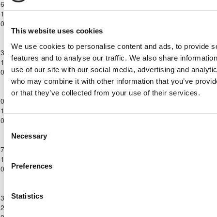
6-
Πρωτάθλημα
ΔΟΞΑ
DINAMO
1-
Επίλεκτης
1
0
95'
ΠΑΛΑΙΟΜΕΤΟΧΟΥ
PERVOLION
2024
Κατηγορίας
This website uses cookies
ΣΤΟΚ
Παγκύπριο
We use cookies to personalise content and ads, to provide s
3-
Πρωτάθλημα
ANORTHOSIS
ΔΟΞΑ
features and to analyse our traffic. We also share informatio
1-
Επίλεκτης
2
0
93'
MOUTTAGIAKAS
ΠΑΛΑΙΟΜΕΤΟΧΟΥ
use of our site with our social media, advertising and analyti
2024
Κατηγορίας
ΣΤΟΚ
who may combine it with other information that you’ve provi
Παγκύπριο
or that they’ve collected from your use of their services.
0-
Πρωτάθλημα
F.C. LEIVADIA
ΔΟΞΑ
1-
Επίλεκτης
2
3
92'
2022
ΠΑΛΑΙΟΜΕΤΟΧΟΥ
2024
Κατηγορίας
Consent
ΣΤΟΚ
Necessary
Selection
Παγκύπριο
7-
Πρωτάθλημα
ΑΘΛΗΤΙΚΗ
ΔΟΞΑ
1-
Επίλεκτης
2
0
ΕΝΩΣΗ
101'
ΠΑΛΑΙΟΜΕΤΟΧΟΥ
Preferences
2024
Κατηγορίας
ΤΡΟΥΛΛΩΝ
ΣΤΟΚ
Παγκύπριο
Statistics
3-
Πρωτάθλημα
ELPIDA
ΔΟΞΑ
2-
Επίλεκτης
1
2
72'
LIOPETRIOU
ΠΑΛΑΙΟΜΕΤΟΧΟΥ
2024
Κατηγορίας