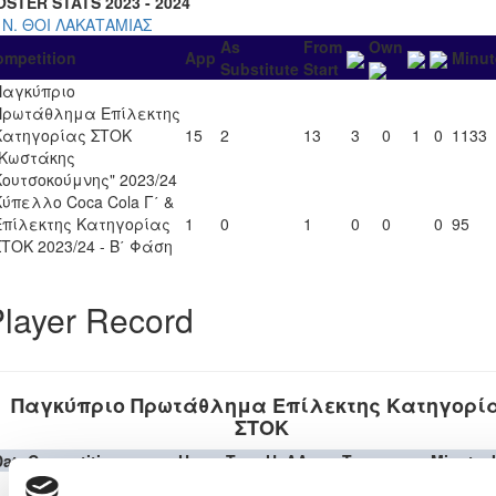
OSTER STATS 2023 - 2024
. Ν. ΘΟΙ ΛΑΚΑΤΑΜΙΑΣ
As
From
Own
ompetition
App
Minut
Substitute
Start
Παγκύπριο
Πρωτάθλημα Επίλεκτης
Κατηγορίας ΣΤΟΚ
15
2
13
3
0
1
0
1133
"Κωστάκης
Κουτσοκούμνης" 2023/24
Κύπελλο Coca Cola Γ΄ &
Επίλεκτης Κατηγορίας
1
0
1
0
0
0
95
ΣΤΟΚ 2023/24 - Β΄ Φάση
layer Record
Παγκύπριο Πρωτάθλημα Επίλεκτης Κατηγορί
ΣΤΟΚ
Date
Competition
Home Team
H
A
Away Team
Minutes
Παγκύπριο