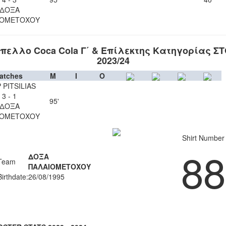
ΔΟΞΑ
ΙΟΜΕΤΟΧΟΥ
πελλο Coca Cola Γ΄ & Επίλεκτης Κατηγορίας Σ
2023/24
atches
M
I
O
 PITSILIAS
3 - 1
95'
ΔΟΞΑ
ΙΟΜΕΤΟΧΟΥ
Shirt Number
88
ΔΟΞΑ
Team
ΠΑΛΑΙΟΜΕΤΟΧΟΥ
Birthdate:
26/08/1995