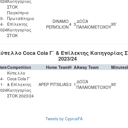
2024
Κατηγορίας
ΣΤΟΚ
Παγκύπριο
0-
Πρωτάθλημα
DINAMO
ΔΟΞΑ
4-
Επίλεκτης
4
3
95'
PERVOLION
ΠΑΛΑΙΟΜΕΤΟΧΟΥ
2024
Κατηγορίας
ΣΤΟΚ
ύπελλο Coca Cola Γ΄ & Επίλεκτης Κατηγορίας 
2023/24
Date
Competition
Home Team
H
A
Away Team
Minutes
Κύπελλο
4-
Coca Cola Γ΄
ΔΟΞΑ
1-
& Επίλεκτης
APEP PITSILIAS
3
1
95'
ΠΑΛΑΙΟΜΕΤΟΧΟΥ
2024
Κατηγορίας
ΣΤΟΚ 2023/24
Tweets by CyprusFA