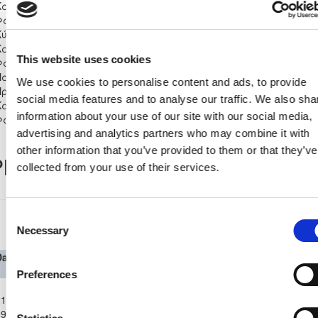
Κατηγορίας 2024/25 - Α΄
Φάση
Κύπελλο Coca Cola Α' Β'
Κατηγορίας 2024/25 - Α'
0
0
0
0
0
0
0
This website uses cookies
Φάση
Παγκύπριο
We use cookies to personalise content and ads, to provide
Πρωτάθλημα Β΄
1
1
0
0
0
0
8
social media features and to analyse our traffic. We also sha
Κατηγορίας 2024/25 - Β'
information about your use of our site with our social media,
Φάση Α' 'Ομιλος
advertising and analytics partners who may combine it with
other information that you’ve provided to them or that they’ve
layer Record
collected from your use of their services.
Consent
Παγκύπριο Πρωτάθλημα Β΄ Κατηγορίας
Necessary
2024/25
Selection
Date
Competition
Home
H
A
Away Team
Minutes
In
Out
Team
Preferences
Παγκύπριο
1-
Πρωτάθλημα
ΑΟΑΝ
KRASAVA
9-
Β΄
ΑΓΙΑΣ
0
0
12'
85'