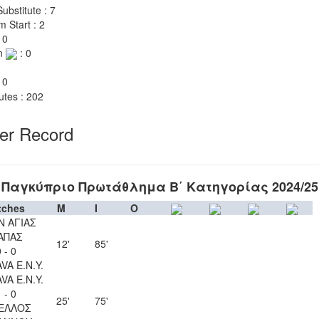
ubstitute : 7
m Start : 2
 0
n
: 0
 0
utes : 202
yer Record
Παγκύπριο Πρωτάθλημα Β΄ Κατηγορίας 2024/25
tches
M
I
O
Ν ΑΓΙΑΣ
ΑΠΑΣ
12'
85'
 - 0
VA Ε.Ν.Y.
VA Ε.Ν.Y.
 - 0
25'
75'
ΕΛΛΟΣ