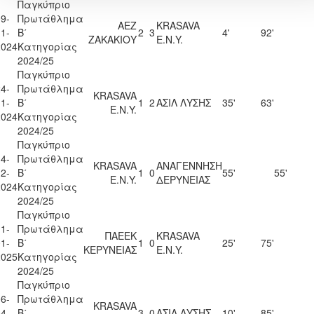
Παγκύπριο
9-
Πρωτάθλημα
ΑΕΖ
KRASAVA
1-
Β΄
2
3
4'
92'
ΖΑΚΑΚΙΟΥ
Ε.Ν.Y.
2024
Κατηγορίας
2024/25
Παγκύπριο
4-
Πρωτάθλημα
KRASAVA
1-
Β΄
1
2
ΑΣΙΛ ΛΥΣΗΣ
35'
63'
Ε.Ν.Y.
2024
Κατηγορίας
2024/25
Παγκύπριο
4-
Πρωτάθλημα
KRASAVA
ΑΝΑΓΕΝΝΗΣΗ
2-
Β΄
1
0
55'
55'
Ε.Ν.Y.
ΔΕΡΥΝΕΙΑΣ
2024
Κατηγορίας
2024/25
Παγκύπριο
1-
Πρωτάθλημα
ΠΑΕΕΚ
KRASAVA
1-
Β΄
1
0
25'
75'
ΚΕΡΥΝΕΙΑΣ
Ε.Ν.Y.
2025
Κατηγορίας
2024/25
Παγκύπριο
6-
Πρωτάθλημα
KRASAVA
4-
Β΄
3
0
ΑΣΙΛ ΛΥΣΗΣ
10'
85'