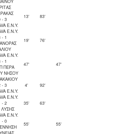
ΑΙΝΟΥ
ΡΙΤΑΣ
ΡΑΚΑΣ
13'
83'
 - 3
VA Ε.Ν.Y.
VA Ε.Ν.Y.
 - 1
19'
76'
ΑΝΟΡΑΣ
ΑΛΙΟΥ
VA Ε.Ν.Y.
 - 1
47'
47'
Π ΠΕΡΑ
Υ ΝΗΣΟΥ
ΖΑΚΑΚΙΟΥ
 - 3
4'
92'
VA Ε.Ν.Y.
VA Ε.Ν.Y.
 - 2
35'
63'
Λ ΛΥΣΗΣ
VA Ε.Ν.Y.
 - 0
55'
55'
ΕΝΝΗΣΗ
ΥΝΕΙΑΣ