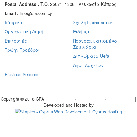
Postal Address :
Τ.Θ. 25071, 1306 - Λευκωσία Κύπρος
Email :
info@cfa.com.cy
Ιστορικό
Σχολή Προπονητών
Οργανωτική Δομή
Ειδήσεις
Επιτροπές
Προγραμματισμένα
Σεμινάρια
Πρώην Προέδροι
Διπλώματα Uefa
Ληψη Αρχείων
Previous Seasons
bscribe to our Newsletter
Copyright © 2018 CFA |
Privacy policy
-
Terms of Use
-
Cookie Policy
|
Developed and Hosted by
Change your consent