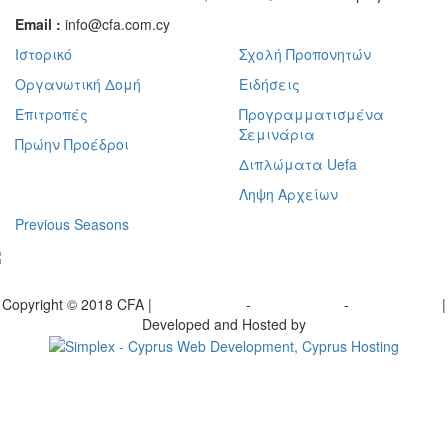
Email :
info@cfa.com.cy
Ιστορικό
Σχολή Προπονητών
Οργανωτική Δομή
Ειδήσεις
Επιτροπές
Προγραμματισμένα
Σεμινάρια
Πρώην Προέδροι
Διπλώματα Uefa
Ληψη Αρχείων
Previous Seasons
bscribe to our Newsletter
Copyright © 2018 CFA |
Privacy policy
-
Terms of Use
-
Cookie Policy
|
Developed and Hosted by
Change your consent