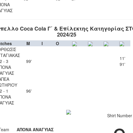
ΠΟΝΑ
ΑΓΥΙΑΣ
πελλο Coca Cola Γ΄ & Επίλεκτης Κατηγορίας Σ
2024/25
tches
M
I
O
ΡΘΩΣΙΣ
ΤΑΓΙΑΚΑΣ
11'
2 - 3
99'
91'
ΠΟΝΑ
ΑΓΥΙΑΣ
ΑΠΕΑ
ΩΤΗΡΙΟΥ
2 - 1
96'
ΠΟΝΑ
ΑΓΥΙΑΣ
Shirt Number
Team
ΑΠΟΝΑ ΑΝΑΓΥΙΑΣ