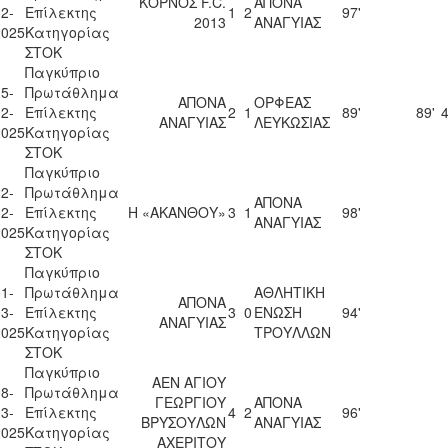
ΚΟΡΝΟΣ F.C.
ΑΠΟΝΑ
2-
Επίλεκτης
1
2
97'
2013
ΑΝΑΓΥΙΑΣ
2025
Κατηγορίας
ΣΤΟΚ
Παγκύπριο
5-
Πρωτάθλημα
ΑΠΟΝΑ
ΟΡΦΕΑΣ
2-
Επίλεκτης
2
1
89'
89'
4
ΑΝΑΓΥΙΑΣ
ΛΕΥΚΩΣΙΑΣ
2025
Κατηγορίας
ΣΤΟΚ
Παγκύπριο
2-
Πρωτάθλημα
ΑΠΟΝΑ
2-
Επίλεκτης
Η «ΑΚΑΝΘΟΥ»
3
1
98'
ΑΝΑΓΥΙΑΣ
2025
Κατηγορίας
ΣΤΟΚ
Παγκύπριο
1-
Πρωτάθλημα
ΑΘΛΗΤΙΚΗ
ΑΠΟΝΑ
3-
Επίλεκτης
3
0
ΕΝΩΣΗ
94'
ΑΝΑΓΥΙΑΣ
2025
Κατηγορίας
ΤΡΟΥΛΛΩΝ
ΣΤΟΚ
Παγκύπριο
ΑΕΝ ΑΓΙΟΥ
8-
Πρωτάθλημα
ΓΕΩΡΓΙΟΥ
ΑΠΟΝΑ
3-
Επίλεκτης
4
2
96'
ΒΡΥΣΟΥΛΩΝ
ΑΝΑΓΥΙΑΣ
2025
Κατηγορίας
ΑΧΕΡΙΤΟΥ