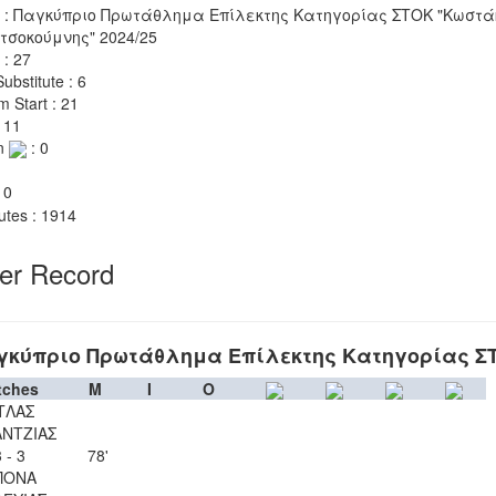
 : Παγκύπριο Πρωτάθλημα Επίλεκτης Κατηγορίας ΣΤΟΚ "Κωστά
τσοκούμνης" 2024/25
 : 27
ubstitute : 6
m Start : 21
 11
n
: 0
 0
utes : 1914
yer Record
γκύπριο Πρωτάθλημα Επίλεκτης Κατηγορίας Σ
tches
M
I
O
ΤΛΑΣ
ΝΤΖΙΑΣ
 - 3
78'
ΠΟΝΑ