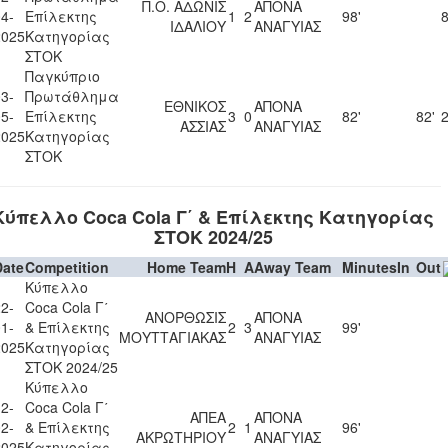
Π.Ο. ΑΔΩΝΙΣ
ΑΠΟΝΑ
4-
Επίλεκτης
1
2
98'
8
ΙΔΑΛΙΟΥ
ΑΝΑΓΥΙΑΣ
2025
Κατηγορίας
ΣΤΟΚ
Παγκύπριο
3-
Πρωτάθλημα
ΕΘΝΙΚΟΣ
ΑΠΟΝΑ
5-
Επίλεκτης
3
0
82'
82'
2
ΑΣΣΙΑΣ
ΑΝΑΓΥΙΑΣ
2025
Κατηγορίας
ΣΤΟΚ
Κύπελλο Coca Cola Γ΄ & Επίλεκτης Κατηγορίας
ΣΤΟΚ 2024/25
Date
Competition
Home Team
H
A
Away Team
Minutes
In
Out
Κύπελλο
2-
Coca Cola Γ΄
ΑΝΟΡΘΩΣΙΣ
ΑΠΟΝΑ
1-
& Επίλεκτης
2
3
99'
ΜΟΥΤΤΑΓΙΑΚΑΣ
ΑΝΑΓΥΙΑΣ
2025
Κατηγορίας
ΣΤΟΚ 2024/25
Κύπελλο
2-
Coca Cola Γ΄
ΑΠΕΑ
ΑΠΟΝΑ
2-
& Επίλεκτης
2
1
96'
ΑΚΡΩΤΗΡΙΟΥ
ΑΝΑΓΥΙΑΣ
2025
Κατηγορίας