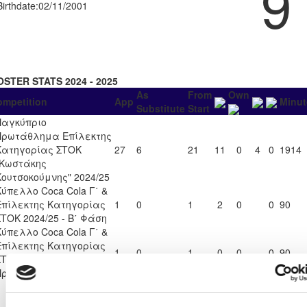
9
Birthdate:
02/11/2001
OSTER STATS 2024 - 2025
As
From
Own
ompetition
App
Minut
Substitute
Start
Παγκύπριο
Πρωτάθλημα Επίλεκτης
Κατηγορίας ΣΤΟΚ
27
6
21
11
0
4
0
1914
"Κωστάκης
Κουτσοκούμνης" 2024/25
Κύπελλο Coca Cola Γ΄ &
Επίλεκτης Κατηγορίας
1
0
1
2
0
0
90
ΣΤΟΚ 2024/25 - Β΄ Φάση
Κύπελλο Coca Cola Γ΄ &
Επίλεκτης Κατηγορίας
1
0
1
0
0
0
90
ΣΤΟΚ 2024/25 -
Προημιτελική Φάση