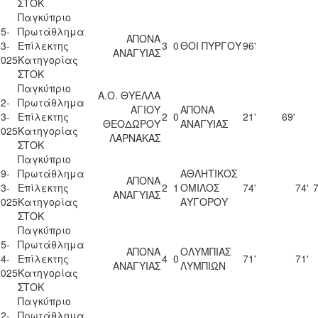
ΣΤΟΚ
Παγκύπριο
5-
Πρωτάθλημα
ΑΠΟΝΑ
3-
Επίλεκτης
3
0
ΘΟΙ ΠΥΡΓΟΥ
96'
ΑΝΑΓΥΙΑΣ
2025
Κατηγορίας
ΣΤΟΚ
Παγκύπριο
Α.Ο. ΘΥΕΛΛΑ
2-
Πρωτάθλημα
ΑΓΙΟΥ
ΑΠΟΝΑ
3-
Επίλεκτης
2
0
21'
69'
ΘΕΟΔΩΡΟΥ
ΑΝΑΓΥΙΑΣ
2025
Κατηγορίας
ΛΑΡΝΑΚΑΣ
ΣΤΟΚ
Παγκύπριο
9-
Πρωτάθλημα
ΑΘΛΗΤΙΚΟΣ
ΑΠΟΝΑ
3-
Επίλεκτης
2
1
ΟΜΙΛΟΣ
74'
74'
7
ΑΝΑΓΥΙΑΣ
2025
Κατηγορίας
ΑΥΓΟΡΟΥ
ΣΤΟΚ
Παγκύπριο
5-
Πρωτάθλημα
ΑΠΟΝΑ
ΟΛΥΜΠΙΑΣ
4-
Επίλεκτης
4
0
71'
71'
ΑΝΑΓΥΙΑΣ
ΛΥΜΠΙΩΝ
2025
Κατηγορίας
ΣΤΟΚ
Παγκύπριο
2-
Πρωτάθλημα