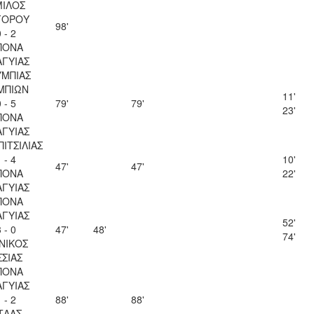
ΙΛΟΣ
ΓΟΡΟΥ
98'
 - 2
ΠΟΝΑ
ΑΓΥΙΑΣ
ΜΠΙΑΣ
ΜΠΙΩΝ
11'
 - 5
79'
79'
23'
ΠΟΝΑ
ΑΓΥΙΑΣ
ΠΙΤΣΙΛΙΑΣ
 - 4
10'
47'
47'
ΠΟΝΑ
22'
ΑΓΥΙΑΣ
ΠΟΝΑ
ΑΓΥΙΑΣ
52'
 - 0
47'
48'
74'
ΝΙΚΟΣ
ΣΣΙΑΣ
ΠΟΝΑ
ΑΓΥΙΑΣ
 - 2
88'
88'
ΤΛΑΣ