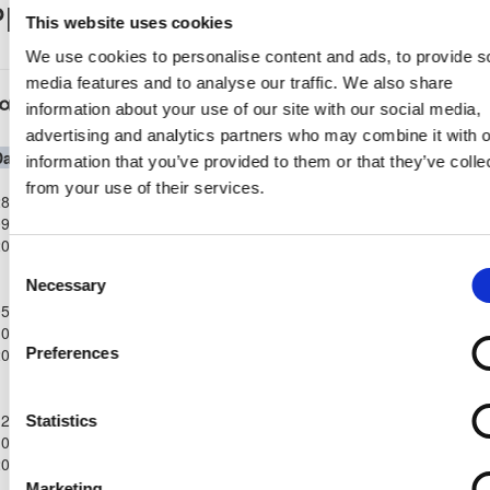
layer Record
This website uses cookies
We use cookies to personalise content and ads, to provide s
media features and to analyse our traffic. We also share
αγκύπριο Πρωτάθλημα Επίλεκτης Κατηγορίας
information about your use of our site with our social media,
ΣΤΟΚ
advertising and analytics partners who may combine it with o
Date
Competition
Home Team
H
A
Away Team
Minutes
In
Out
information that you’ve provided to them or that they’ve colle
Παγκύπριο
from your use of their services.
8-
Πρωτάθλημα
ΑΤΛΑΣ
ΑΠΟΝΑ
9-
Επίλεκτης
3
3
78'
ΑΓΛΑΝΤΖΙΑΣ
ΑΝΑΓΥΙΑΣ
2024
Κατηγορίας
Consent
ΣΤΟΚ
Necessary
Παγκύπριο
Selection
5-
Πρωτάθλημα
ΑΠΟΝΑ
ΞΥΛΟΦΑΓΟΥ
0-
Επίλεκτης
1
0
75'
75'
ΑΝΑΓΥΙΑΣ
F.C.
2024
Κατηγορίας
Preferences
ΣΤΟΚ
Παγκύπριο
2-
Πρωτάθλημα
Statistics
ΑΠΟΝΑ
0-
Επίλεκτης
ΑΕΚ ΚΟΡΑΚΟΥ
0
2
70'
70'
ΑΝΑΓΥΙΑΣ
2024
Κατηγορίας
ΣΤΟΚ
Marketing