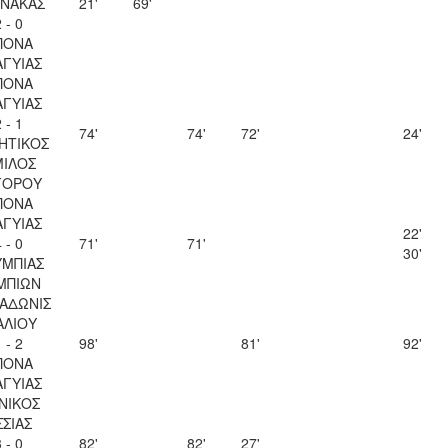
ΝΑΚΑΣ
21'
69'
 - 0
ΠΟΝΑ
ΑΓΥΙΑΣ
ΠΟΝΑ
ΑΓΥΙΑΣ
 - 1
74'
74'
72'
24'
ΗΤΙΚΟΣ
ΙΛΟΣ
ΓΟΡΟΥ
ΠΟΝΑ
ΑΓΥΙΑΣ
22'
 - 0
71'
71'
30'
ΜΠΙΑΣ
ΜΠΙΩΝ
 ΑΔΩΝΙΣ
ΑΛΙΟΥ
 - 2
98'
81'
92'
ΠΟΝΑ
ΑΓΥΙΑΣ
ΝΙΚΟΣ
ΣΣΙΑΣ
 - 0
82'
82'
27'