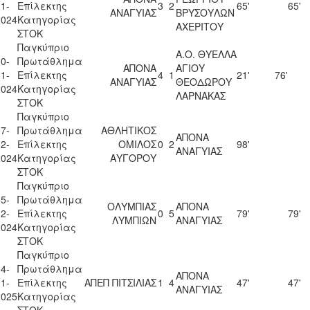
1-
Επίλεκτης
3
2
65'
65'
ΑΝΑΓΥΙΑΣ
ΒΡΥΣΟΥΛΩΝ
2024
Κατηγορίας
ΑΧΕΡΙΤΟΥ
ΣΤΟΚ
Παγκύπριο
Α.Ο. ΘΥΕΛΛΑ
0-
Πρωτάθλημα
ΑΠΟΝΑ
ΑΓΙΟΥ
1-
Επίλεκτης
4
1
21'
76'
ΑΝΑΓΥΙΑΣ
ΘΕΟΔΩΡΟΥ
2024
Κατηγορίας
ΛΑΡΝΑΚΑΣ
ΣΤΟΚ
Παγκύπριο
7-
Πρωτάθλημα
ΑΘΛΗΤΙΚΟΣ
ΑΠΟΝΑ
2-
Επίλεκτης
ΟΜΙΛΟΣ
0
2
98'
ΑΝΑΓΥΙΑΣ
2024
Κατηγορίας
ΑΥΓΟΡΟΥ
ΣΤΟΚ
Παγκύπριο
5-
Πρωτάθλημα
ΟΛΥΜΠΙΑΣ
ΑΠΟΝΑ
2-
Επίλεκτης
0
5
79'
79'
ΛΥΜΠΙΩΝ
ΑΝΑΓΥΙΑΣ
2024
Κατηγορίας
ΣΤΟΚ
Παγκύπριο
4-
Πρωτάθλημα
ΑΠΟΝΑ
1-
Επίλεκτης
ΑΠΕΠ ΠΙΤΣΙΛΙΑΣ
1
4
47'
47'
ΑΝΑΓΥΙΑΣ
2025
Κατηγορίας
ΣΤΟΚ