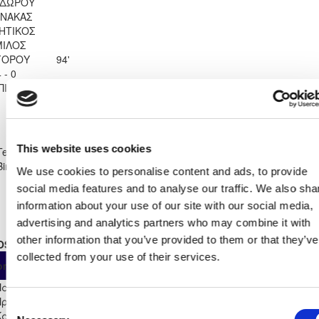
ΔΩΡΟΥ
ΝΑΚΑΣ
ΗΤΙΚΟΣ
ΙΛΟΣ
ΓΟΡΟΥ
94'
 - 0
ΠΙΤΣΙΛΙΑΣ
Shirt Number
26
This website uses cookies
Team
ΑΠΕΠ ΠΙΤΣΙΛΙΑΣ
Birthdate:
26/09/2006
We use cookies to personalise content and ads, to provide
social media features and to analyse our traffic. We also sha
information about your use of our site with our social media,
advertising and analytics partners who may combine it with
other information that you’ve provided to them or that they’ve
OSTER STATS 2024 - 2025
collected from your use of their services.
As
From
Own
ompetition
App
Minut
Substitute
Start
Παγκύπριο
Πρωτάθλημα Επίλεκτης
Consent
Κατηγορίας ΣΤΟΚ
2
0
2
0
0
0
180