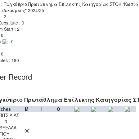
 : Παγκύπριο Πρωτάθλημα Επίλεκτης Κατηγορίας ΣΤΟΚ "Κωστά
τσοκούμνης" 2024/25
 : 2
ubstitute : 0
m Start : 2
 0
n
: 0
 0
utes : 180
yer Record
γκύπριο Πρωτάθλημα Επίλεκτης Κατηγορίας Σ
tches
M
I
O
ΠΙΤΣΙΛΙΑΣ
 - 3
 ΘΥΕΛΛΑ
90'
ΓΙΟΥ