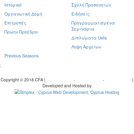
Ιστορικό
Σχολή Προπονητών
Οργανωτική Δομή
Ειδήσεις
Επιτροπές
Προγραμματισμένα
Σεμινάρια
Πρώην Προέδροι
Διπλώματα Uefa
Ληψη Αρχείων
Previous Seasons
bscribe to our Newsletter
Copyright © 2018 CFA |
Privacy policy
-
Terms of Use
-
Cookie Policy
|
Developed and Hosted by
Change your consent