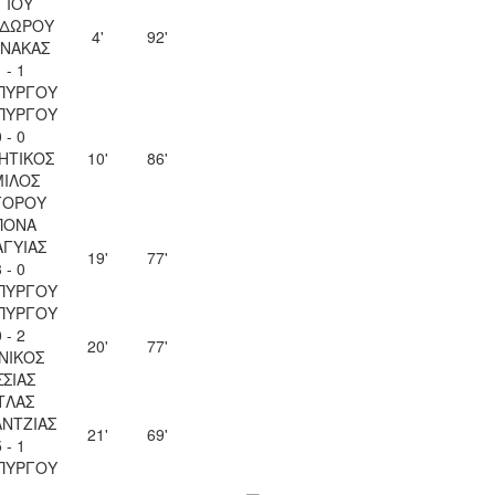
ΓΙΟΥ
ΔΩΡΟΥ
4'
92'
ΝΑΚΑΣ
 - 1
ΠΥΡΓΟΥ
ΠΥΡΓΟΥ
 - 0
ΗΤΙΚΟΣ
10'
86'
ΙΛΟΣ
ΓΟΡΟΥ
ΠΟΝΑ
ΑΓΥΙΑΣ
19'
77'
 - 0
ΠΥΡΓΟΥ
ΠΥΡΓΟΥ
 - 2
20'
77'
ΝΙΚΟΣ
ΣΣΙΑΣ
ΤΛΑΣ
ΝΤΖΙΑΣ
21'
69'
 - 1
ΠΥΡΓΟΥ