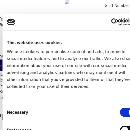
Shirt Number
14
Team
ΘΟΙ ΠΥΡΓΟΥ
Birthdate:
14/10/1999
This website uses cookies
We use cookies to personalise content and ads, to provide
OSTER STATS 2024 - 2025
social media features and to analyse our traffic. We also sha
As
From
Own
ompetition
App
Minut
information about your use of our site with our social media,
Substitute
Start
advertising and analytics partners who may combine it with
Παγκύπριο
Πρωτάθλημα Επίλεκτης
other information that you’ve provided to them or that they’ve
Κατηγορίας ΣΤΟΚ
6
6
0
0
0
0
109
collected from your use of their services.
"Κωστάκης
Κουτσοκούμνης" 2024/25
Consent
Necessary
layer Record
Selection