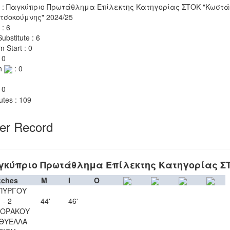
 : Παγκύπριο Πρωτάθλημα Επίλεκτης Κατηγορίας ΣΤΟΚ "Κωστά
τσοκούμνης" 2024/25
 : 6
ubstitute : 6
m Start : 0
 0
n
: 0
 0
utes : 109
yer Record
γκύπριο Πρωτάθλημα Επίλεκτης Κατηγορίας Σ
tches
M
I
O
ΠΥΡΓΟΥ
 - 2
44'
46'
ΚΟΡΑΚΟΥ
 ΘΥΕΛΛΑ