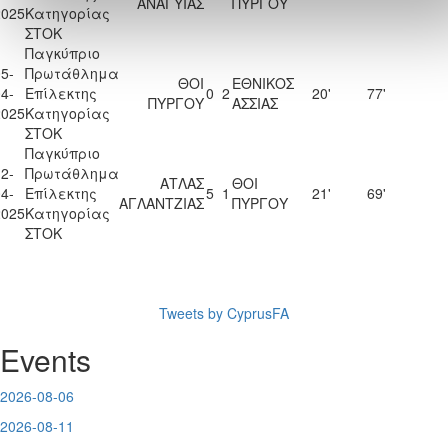
ΑΝΑΓΥΙΑΣ
ΠΥΡΓΟΥ
2025
Κατηγορίας
ΣΤΟΚ
Παγκύπριο
5-
Πρωτάθλημα
ΘΟΙ
ΕΘΝΙΚΟΣ
4-
Επίλεκτης
0
2
20'
77'
ΠΥΡΓΟΥ
ΑΣΣΙΑΣ
2025
Κατηγορίας
ΣΤΟΚ
Παγκύπριο
2-
Πρωτάθλημα
ΑΤΛΑΣ
ΘΟΙ
4-
Επίλεκτης
5
1
21'
69'
ΑΓΛΑΝΤΖΙΑΣ
ΠΥΡΓΟΥ
2025
Κατηγορίας
ΣΤΟΚ
Tweets by CyprusFA
Events
2026-08-06
2026-08-11