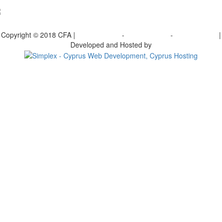
bscribe to our Newsletter
Copyright © 2018 CFA |
Privacy policy
-
Terms of Use
-
Cookie Policy
|
Developed and Hosted by
Change your consent