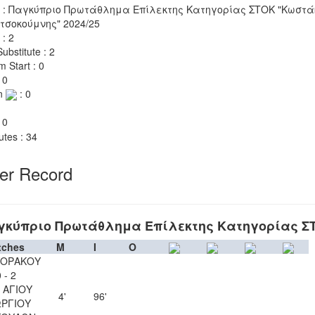
 : Παγκύπριο Πρωτάθλημα Επίλεκτης Κατηγορίας ΣΤΟΚ "Κωστά
τσοκούμνης" 2024/25
 : 2
ubstitute : 2
m Start : 0
 0
n
: 0
 0
utes : 34
yer Record
γκύπριο Πρωτάθλημα Επίλεκτης Κατηγορίας Σ
tches
M
I
O
ΚΟΡΑΚΟΥ
 - 2
 ΑΓΙΟΥ
4'
96'
ΡΓΙΟΥ