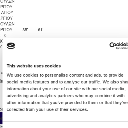
ΣΟΥΛΩΝ
ΡΙΤΟΥ
 ΑΓΙΟΥ
ΡΓΙΟΥ
ΣΟΥΛΩΝ
ΡΙΤΟΥ
35'
61'
 - 0
ΟΣ F.C.
2013
Shirt Number
26
This website uses cookies
ΑΕΝ ΑΓΙΟΥ ΓΕΩΡΓΙΟΥ
Team
ΒΡΥΣΟΥΛΩΝ ΑΧΕΡΙΤΟΥ
We use cookies to personalise content and ads, to provide
Birthdate:
21/09/2001
social media features and to analyse our traffic. We also sha
information about your use of our site with our social media,
advertising and analytics partners who may combine it with
other information that you’ve provided to them or that they’ve
OSTER STATS 2024 - 2025
collected from your use of their services.
As
From
Own
ompetition
App
Minut
Substitute
Start
Παγκύπριο