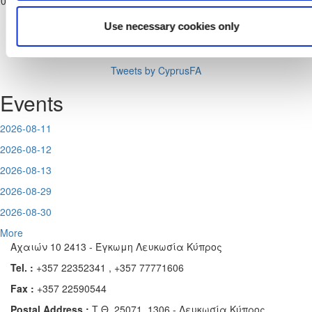
2025
Κατηγορίας
ΑΧΕΡΙΤΟΥ
ΣΤΟΚ
Use necessary cookies only
Tweets by CyprusFA
Events
2026-08-11
2026-08-12
2026-08-13
2026-08-29
2026-08-30
More
Αχαιών 10 2413 - Έγκωμη Λευκωσία Κύπρος
Tel. :
+357 22352341 , +357 77771606
Fax :
+357 22590544
Postal Address :
Τ.Θ. 25071, 1306 - Λευκωσία Κύπρος