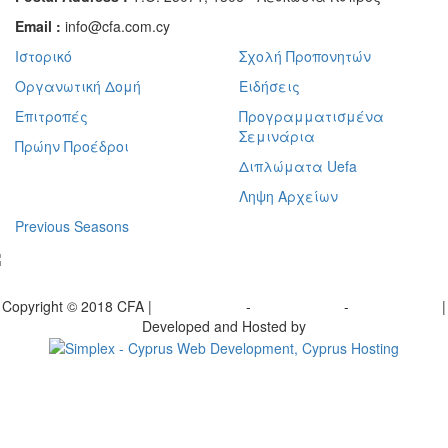
Email :
info@cfa.com.cy
Ιστορικό
Σχολή Προπονητών
Οργανωτική Δομή
Ειδήσεις
Επιτροπές
Προγραμματισμένα
Σεμινάρια
Πρώην Προέδροι
Διπλώματα Uefa
Ληψη Αρχείων
Previous Seasons
bscribe to our Newsletter
Copyright © 2018 CFA |
Privacy policy
-
Terms of Use
-
Cookie Policy
|
Developed and Hosted by
Change your consent