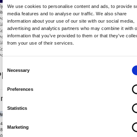
Cyprus League by
We use cookies to personalise content and ads, to provide s
toiximan 2025/26 - Α'
13
0
13
1
0
4
1
1136
media features and to analyse our traffic. We also share
Φάση
information about your use of our site with our social media,
Κύπελλο Coca Cola Α' Β'
advertising and analytics partners who may combine it with o
Κατηγορίας 2025/26 - Α'
0
0
0
0
0
0
0
0
information that you’ve provided to them or that they’ve colle
Φάση
Κύπελλο Coca Cola Α' Β'
from your use of their services.
Κατηγορίας 2025/26 - Β'
0
0
0
0
0
0
0
0
Φάση
Consent
Necessary
layer Record
Selection
Preferences
Παγκύπριο Πρωτάθλημα Α΄Κατηγορίας 2025-
2026
Statistics
Date
Competition
Home Team
H
A
Away Team
Minutes
In
Out
Παγκύπριο
4-
Πρωτάθλημα
ΕΘΝΙΚΟΣ
ΑΚΡΙΤΑΣ
Marketing
8-
0
0
90'
1
Α΄Κατηγορίας
ΑΧΝΑΣ
ΧΛΩΡΑΚΑΣ
2025