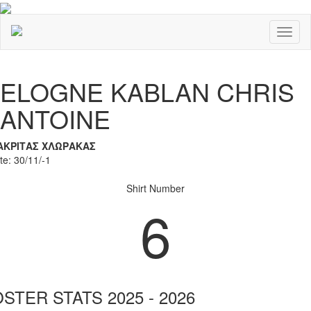
Toggl
naviga
Previous
Nex
ELOGNE KABLAN CHRIS
ANTOINE
ΑΚΡΙΤΑΣ ΧΛΩΡΑΚΑΣ
te: 30/11/-1
Shirt Number
6
STER STATS 2025 - 2026