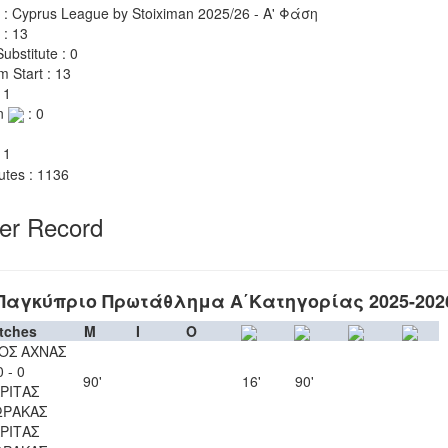
 : Cyprus League by Stoiximan 2025/26 - Α' Φάση
 : 13
ubstitute : 0
m Start : 13
 1
n
: 0
 1
utes : 1136
yer Record
Παγκύπριο Πρωτάθλημα Α΄Κατηγορίας 2025-202
tches
M
I
O
ΟΣ ΑΧΝΑΣ
0 - 0
90'
16'
90'
ΡΙΤΑΣ
ΩΡΑΚΑΣ
ΡΙΤΑΣ