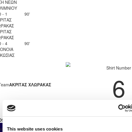
ΣΗ ΝΕΩΝ
ΛΙΜΝΙΟΥ
0 - 1
90'
ΡΙΤΑΣ
ΩΡΑΚΑΣ
ΡΙΤΑΣ
ΩΡΑΚΑΣ
0 - 4
90'
ΟΝΟΙΑ
ΚΩΣΙΑΣ
Shirt Number
6
Team
ΑΚΡΙΤΑΣ ΧΛΩΡΑΚΑΣ
OSTER STATS 2025 - 2026
As
From
Own
ompetition
App
Minut
This website uses cookies
Substitute
Start