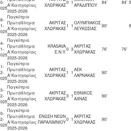
0-
0
1
84'
84'
5
Α΄Κατηγορίας
ΧΛΩΡΑΚΑΣ
ΑΡΑΔΙΠΠΟΥ
2025
2025-2026
Παγκύπριο
8-
Πρωτάθλημα
ΑΚΡΙΤΑΣ
ΟΛΥΜΠΙΑΚΟΣ
1-
1
1
90'
8
Α΄Κατηγορίας
ΧΛΩΡΑΚΑΣ
ΛΕΥΚΩΣΙΑΣ
2025
2025-2026
Παγκύπριο
4-
Πρωτάθλημα
KRASAVA
ΑΚΡΙΤΑΣ
1-
0
3
76'
76'
Α΄Κατηγορίας
Ε.Ν.Y.
ΧΛΩΡΑΚΑΣ
2025
2025-2026
Παγκύπριο
1-
Πρωτάθλημα
ΑΚΡΙΤΑΣ
ΑΕΚ
2-
1
1
90'
Α΄Κατηγορίας
ΧΛΩΡΑΚΑΣ
ΛΑΡΝΑΚΑΣ
2025
2025-2026
Παγκύπριο
3-
Πρωτάθλημα
ΑΚΡΙΤΑΣ
ΕΘΝΙΚΟΣ
2-
3
1
90'
Α΄Κατηγορίας
ΧΛΩΡΑΚΑΣ
ΑΧΝΑΣ
2025
2025-2026
Παγκύπριο
0-
Πρωτάθλημα
ΕΝΩΣΗ ΝΕΩΝ
ΑΚΡΙΤΑΣ
2-
0
1
90'
Α΄Κατηγορίας
ΠΑΡΑΛΙΜΝΙΟΥ
ΧΛΩΡΑΚΑΣ
2025
2025-2026