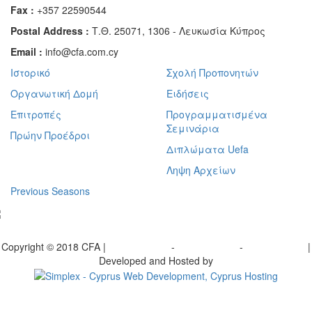
Fax :
+357 22590544
Postal Address :
Τ.Θ. 25071, 1306 - Λευκωσία Κύπρος
Email :
info@cfa.com.cy
Ιστορικό
Σχολή Προπονητών
Οργανωτική Δομή
Ειδήσεις
Επιτροπές
Προγραμματισμένα
Σεμινάρια
Πρώην Προέδροι
Διπλώματα Uefa
Ληψη Αρχείων
Previous Seasons
bscribe to our Newsletter
Copyright © 2018 CFA |
Privacy policy
-
Terms of Use
-
Cookie Policy
|
Developed and Hosted by
Change your consent