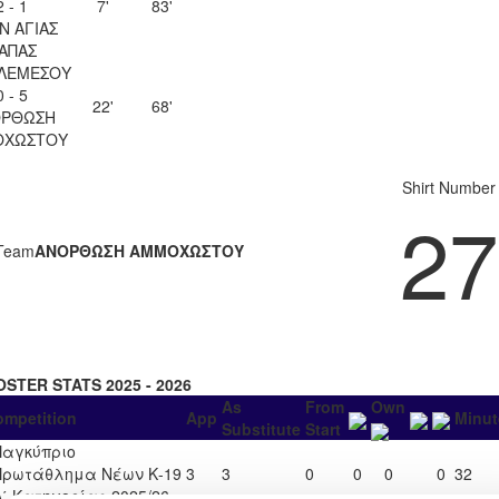
2 - 1
7'
83'
Ν ΑΓΙΑΣ
ΑΠΑΣ
 ΛΕΜΕΣΟΥ
0 - 5
22'
68'
ΟΡΘΩΣΗ
ΟΧΩΣΤΟΥ
Shirt Number
27
Team
ΑΝΟΡΘΩΣΗ ΑΜΜΟΧΩΣΤΟΥ
OSTER STATS 2025 - 2026
As
From
Own
ompetition
App
Minut
Substitute
Start
Παγκύπριο
Πρωτάθλημα Νέων Κ-19
3
3
0
0
0
0
32
Α΄ Κατηγορίας 2025/26