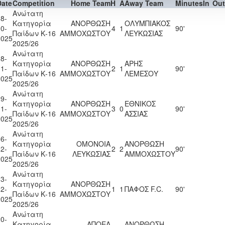
Date
Competition
Home Team
H
A
Away Team
Minutes
In
Out
Ανώτατη
8-
Κατηγορία
ΑΝΟΡΘΩΣΗ
ΟΛΥΜΠΙΑΚΟΣ
0-
4
1
90'
Παίδων Κ-16
ΑΜΜΟΧΩΣΤΟΥ
ΛΕΥΚΩΣΙΑΣ
2025
2025/26
Ανώτατη
8-
Κατηγορία
ΑΝΟΡΘΩΣΗ
ΑΡΗΣ
1-
2
1
90'
Παίδων Κ-16
ΑΜΜΟΧΩΣΤΟΥ
ΛΕΜΕΣΟΥ
2025
2025/26
Ανώτατη
9-
Κατηγορία
ΑΝΟΡΘΩΣΗ
ΕΘΝΙΚΟΣ
1-
3
0
90'
Παίδων Κ-16
ΑΜΜΟΧΩΣΤΟΥ
ΑΣΣΙΑΣ
2025
2025/26
Ανώτατη
6-
Κατηγορία
ΟΜΟΝΟΙΑ
ΑΝΟΡΘΩΣΗ
2-
2
2
90'
Παίδων Κ-16
ΛΕΥΚΩΣΙΑΣ
ΑΜΜΟΧΩΣΤΟΥ
2025
2025/26
Ανώτατη
3-
Κατηγορία
ΑΝΟΡΘΩΣΗ
2-
1
1
ΠΑΦΟΣ F.C.
90'
Παίδων Κ-16
ΑΜΜΟΧΩΣΤΟΥ
2025
2025/26
Ανώτατη
0-
Κατηγορία
ΑΠΟΕΛ
ΑΝΟΡΘΩΣΗ