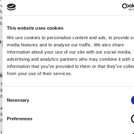
Ανώτατη Κατηγορία
7
0
7
7
0
0
621
Παίδων Κ-17 2025/26
Ανώτατη Κατηγορία
15
1
14
20
0
4
0
1305
Παίδων Κ-16 2025/26
This website uses cookies
We use cookies to personalise content and ads, to provide s
layer Record
media features and to analyse our traffic. We also share
information about your use of our site with our social media,
advertising and analytics partners who may combine it with o
Ανώτατη Κατηγορία Παίδων Κ-17 2025/26
information that you’ve provided to them or that they’ve colle
from your use of their services.
Date
Competition
Home Team
H
A
Away Team
Minutes
In
Out
Ανώτατη
7-
Κατηγορία
ΑΕΚ
ΑΝΟΡΘΩΣΗ
9-
1
1
90'
Παίδων Κ-17
ΛΑΡΝΑΚΑΣ
ΑΜΜΟΧΩΣΤΟΥ
Consent
2025
2025/26
Necessary
Selection
Ανώτατη
4-
Κατηγορία
ΑΝΟΡΘΩΣΗ
ΑΟΑΝ ΑΓΙΑΣ
0-
1
3
90'
Παίδων Κ-17
ΑΜΜΟΧΩΣΤΟΥ
ΝΑΠΑΣ
Preferences
2025
2025/26
Ανώτατη
1-