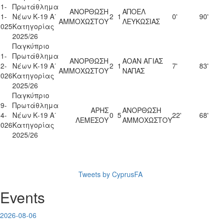
1-
Πρωτάθλημα
ΑΝΟΡΘΩΣΗ
ΑΠΟΕΛ
1-
Νέων Κ-19 Α΄
2
1
0'
90'
ΑΜΜΟΧΩΣΤΟΥ
ΛΕΥΚΩΣΙΑΣ
2025
Κατηγορίας
2025/26
Παγκύπριο
1-
Πρωτάθλημα
ΑΝΟΡΘΩΣΗ
ΑΟΑΝ ΑΓΙΑΣ
2-
Νέων Κ-19 Α΄
2
1
7'
83'
ΑΜΜΟΧΩΣΤΟΥ
ΝΑΠΑΣ
2026
Κατηγορίας
2025/26
Παγκύπριο
9-
Πρωτάθλημα
ΑΡΗΣ
ΑΝΟΡΘΩΣΗ
4-
Νέων Κ-19 Α΄
0
5
22'
68'
ΛΕΜΕΣΟΥ
ΑΜΜΟΧΩΣΤΟΥ
2026
Κατηγορίας
2025/26
Tweets by CyprusFA
Events
2026-08-06