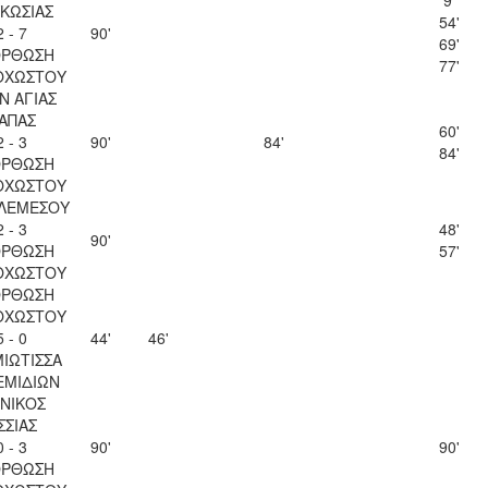
9'
ΚΩΣΙΑΣ
54'
2 - 7
90'
69'
ΟΡΘΩΣΗ
77'
ΟΧΩΣΤΟΥ
Ν ΑΓΙΑΣ
ΑΠΑΣ
60'
2 - 3
90'
84'
84'
ΟΡΘΩΣΗ
ΟΧΩΣΤΟΥ
 ΛΕΜΕΣΟΥ
2 - 3
48'
90'
ΟΡΘΩΣΗ
57'
ΟΧΩΣΤΟΥ
ΟΡΘΩΣΗ
ΟΧΩΣΤΟΥ
5 - 0
44'
46'
ΙΩΤΙΣΣΑ
ΕΜΙΔΙΩΝ
ΝΙΚΟΣ
ΣΣΙΑΣ
0 - 3
90'
90'
ΟΡΘΩΣΗ