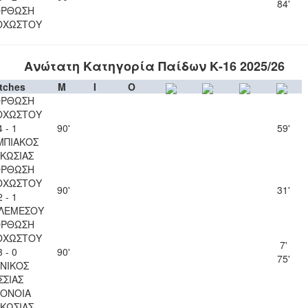
84'
ΟΡΘΩΣΗ
ΟΧΩΣΤΟΥ
Ανώτατη Κατηγορία Παίδων Κ-16 2025/26
tches
M
I
O
ΟΡΘΩΣΗ
ΟΧΩΣΤΟΥ
4 - 1
90'
59'
ΜΠΙΑΚΟΣ
ΚΩΣΙΑΣ
ΟΡΘΩΣΗ
ΟΧΩΣΤΟΥ
90'
31'
2 - 1
 ΛΕΜΕΣΟΥ
ΟΡΘΩΣΗ
ΟΧΩΣΤΟΥ
7'
3 - 0
90'
75'
ΝΙΚΟΣ
ΣΣΙΑΣ
ΟΝΟΙΑ
ΚΩΣΙΑΣ