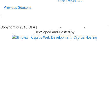
Ληψη Αρχείων
Previous Seasons
bscribe to our Newsletter
Copyright © 2018 CFA |
Privacy policy
-
Terms of Use
-
Cookie Policy
|
Developed and Hosted by
Change your consent