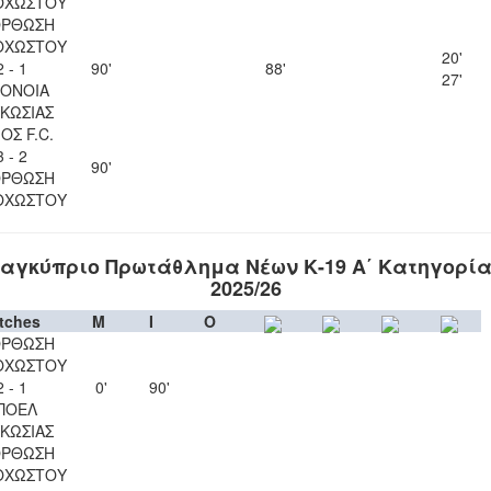
ΟΧΩΣΤΟΥ
ΟΡΘΩΣΗ
ΟΧΩΣΤΟΥ
20'
2 - 1
90'
88'
27'
ΟΝΟΙΑ
ΚΩΣΙΑΣ
ΟΣ F.C.
3 - 2
90'
ΟΡΘΩΣΗ
ΟΧΩΣΤΟΥ
αγκύπριο Πρωτάθλημα Νέων Κ-19 Α΄ Κατηγορί
2025/26
tches
M
I
O
ΟΡΘΩΣΗ
ΟΧΩΣΤΟΥ
2 - 1
0'
90'
ΠΟΕΛ
ΚΩΣΙΑΣ
ΟΡΘΩΣΗ
ΟΧΩΣΤΟΥ