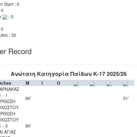
m Start : 0
 0
n
: 0
 0
utes : 32
yer Record
Ανώτατη Κατηγορία Παίδων Κ-17 2025/26
tches
M
I
O
ΛΑΡΝΑΚΑΣ
1 - 1
90'
51'
ΟΡΘΩΣΗ
ΟΧΩΣΤΟΥ
ΟΡΘΩΣΗ
ΟΧΩΣΤΟΥ
1 - 3
90'
Ν ΑΓΙΑΣ