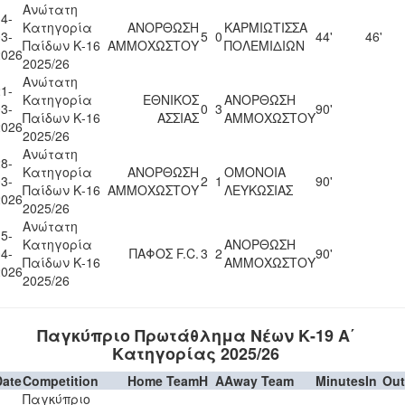
Ανώτατη
4-
Κατηγορία
ΑΝΟΡΘΩΣΗ
ΚΑΡΜΙΩΤΙΣΣΑ
3-
5
0
44'
46'
Παίδων Κ-16
ΑΜΜΟΧΩΣΤΟΥ
ΠΟΛΕΜΙΔΙΩΝ
2026
2025/26
Ανώτατη
1-
Κατηγορία
ΕΘΝΙΚΟΣ
ΑΝΟΡΘΩΣΗ
3-
0
3
90'
Παίδων Κ-16
ΑΣΣΙΑΣ
ΑΜΜΟΧΩΣΤΟΥ
2026
2025/26
Ανώτατη
8-
Κατηγορία
ΑΝΟΡΘΩΣΗ
ΟΜΟΝΟΙΑ
3-
2
1
90'
Παίδων Κ-16
ΑΜΜΟΧΩΣΤΟΥ
ΛΕΥΚΩΣΙΑΣ
2026
2025/26
Ανώτατη
5-
Κατηγορία
ΑΝΟΡΘΩΣΗ
4-
ΠΑΦΟΣ F.C.
3
2
90'
Παίδων Κ-16
ΑΜΜΟΧΩΣΤΟΥ
2026
2025/26
Παγκύπριο Πρωτάθλημα Νέων Κ-19 Α΄
Κατηγορίας 2025/26
Date
Competition
Home Team
H
A
Away Team
Minutes
In
Out
Παγκύπριο