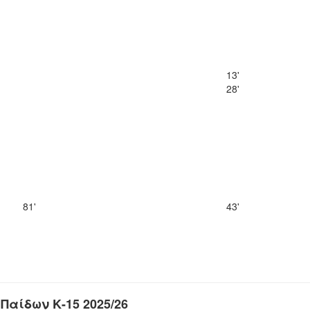
13'
28'
81'
43'
Παίδων Κ-15 2025/26