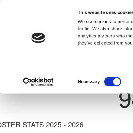
This website uses cookie
Home
National Teams
Competitions
We use cookies to personal
traffic. We also share info
analytics partners who may
they’ve collected from your
Previous
ALI SABRAWI
ΑΝΟΡΘΩΣΗ ΑΜΜΟΧΩΣΤΟΥ
te: 30/11/-1
Shirt 
Consent
Necessary
9
Selection
STER STATS 2025 - 2026