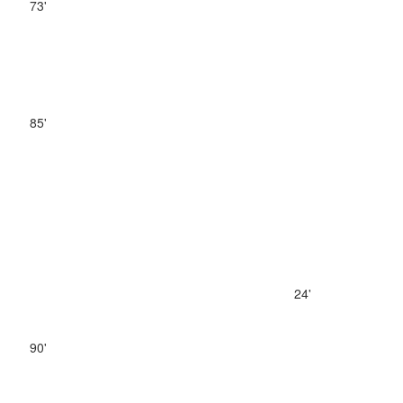
73'
85'
24'
90'