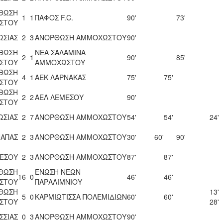
ΘΩΣΗ
1
1
ΠΑΦΟΣ F.C.
90'
73'
ΣΤΟΥ
ΩΣΙΑΣ
2
3
ΑΝΟΡΘΩΣΗ ΑΜΜΟΧΩΣΤΟΥ
90'
ΘΩΣΗ
ΝΕΑ ΣΑΛΑΜΙΝΑ
2
1
90'
85'
ΣΤΟΥ
ΑΜΜΟΧΩΣΤΟΥ
ΘΩΣΗ
4
1
ΑΕΚ ΛΑΡΝΑΚΑΣ
75'
75'
ΣΤΟΥ
ΘΩΣΗ
2
2
ΑΕΛ ΛΕΜΕΣΟΥ
90'
ΣΤΟΥ
ΩΣΙΑΣ
2
7
ΑΝΟΡΘΩΣΗ ΑΜΜΟΧΩΣΤΟΥ
54'
54'
24'
ΝΑΠΑΣ
2
3
ΑΝΟΡΘΩΣΗ ΑΜΜΟΧΩΣΤΟΥ
30'
60'
90'
ΜΕΣΟΥ
2
3
ΑΝΟΡΘΩΣΗ ΑΜΜΟΧΩΣΤΟΥ
87'
87'
ΘΩΣΗ
ΕΝΩΣΗ ΝΕΩΝ
16
0
46'
46'
ΣΤΟΥ
ΠΑΡΑΛΙΜΝΙΟΥ
ΘΩΣΗ
13'
5
0
ΚΑΡΜΙΩΤΙΣΣΑ ΠΟΛΕΜΙΔΙΩΝ
60'
60'
ΣΤΟΥ
28'
ΣΣΙΑΣ
0
3
ΑΝΟΡΘΩΣΗ ΑΜΜΟΧΩΣΤΟΥ
90'