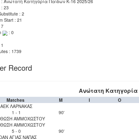
 : Ανώτατη Κατηγορία Παίδων Κ-16 2025/26
 : 23
ubstitute : 2
m Start : 21
 7
n
: 0
 1
utes : 1739
yer Record
Ανώτατη Κατηγορία 
Matches
M
I
O
ΑΕΚ ΛΑΡΝΑΚΑΣ
1 - 1
90'
ΘΩΣΗ ΑΜΜΟΧΩΣΤΟΥ
ΘΩΣΗ ΑΜΜΟΧΩΣΤΟΥ
5 - 0
90'
ΟΑΝ ΑΓΙΑΣ ΝΑΠΑΣ