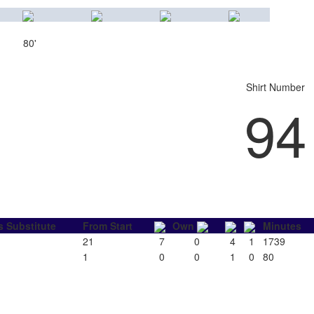
80'
Shirt Number
94
s Substitute
From Start
Own
Minutes
21
7
0
4
1
1739
1
0
0
1
0
80