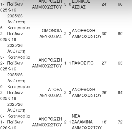
ΑΝΟΡΘΩΣΗ
ΕΘΝΙΚΟΣ
1-
Παίδων
3
0
24'
66'
ΑΜΜΟΧΩΣΤΟΥ
ΑΣΣΙΑΣ
2025
Κ-16
2025/26
Ανώτατη
6-
Κατηγορία
ΟΜΟΝΟΙΑ
ΑΝΟΡΘΩΣΗ
2-
Παίδων
2
2
30'
60'
ΛΕΥΚΩΣΙΑΣ
ΑΜΜΟΧΩΣΤΟΥ
2025
Κ-16
2025/26
Ανώτατη
3-
Κατηγορία
ΑΝΟΡΘΩΣΗ
2-
Παίδων
1
1
ΠΑΦΟΣ F.C.
27'
63'
ΑΜΜΟΧΩΣΤΟΥ
2025
Κ-16
2025/26
Ανώτατη
0-
Κατηγορία
ΑΠΟΕΛ
ΑΝΟΡΘΩΣΗ
2-
Παίδων
2
3
26'
64'
ΛΕΥΚΩΣΙΑΣ
ΑΜΜΟΧΩΣΤΟΥ
2025
Κ-16
2025/26
Ανώτατη
0-
Κατηγορία
ΝΕΑ
ΑΝΟΡΘΩΣΗ
1-
Παίδων
2
1
ΣΑΛΑΜΙΝΑ
18'
72'
ΑΜΜΟΧΩΣΤΟΥ
2026
Κ-16
ΑΜΜΟΧΩΣΤΟΥ