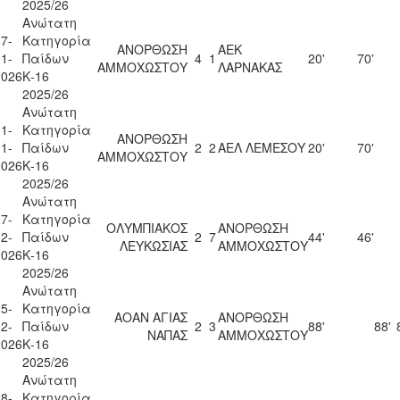
2025/26
Ανώτατη
7-
Κατηγορία
ΑΝΟΡΘΩΣΗ
ΑΕΚ
1-
Παίδων
4
1
20'
70'
ΑΜΜΟΧΩΣΤΟΥ
ΛΑΡΝΑΚΑΣ
2026
Κ-16
2025/26
Ανώτατη
1-
Κατηγορία
ΑΝΟΡΘΩΣΗ
1-
Παίδων
2
2
ΑΕΛ ΛΕΜΕΣΟΥ
20'
70'
ΑΜΜΟΧΩΣΤΟΥ
2026
Κ-16
2025/26
Ανώτατη
7-
Κατηγορία
ΟΛΥΜΠΙΑΚΟΣ
ΑΝΟΡΘΩΣΗ
2-
Παίδων
2
7
44'
46'
ΛΕΥΚΩΣΙΑΣ
ΑΜΜΟΧΩΣΤΟΥ
2026
Κ-16
2025/26
Ανώτατη
5-
Κατηγορία
ΑΟΑΝ ΑΓΙΑΣ
ΑΝΟΡΘΩΣΗ
2-
Παίδων
2
3
88'
88'
ΝΑΠΑΣ
ΑΜΜΟΧΩΣΤΟΥ
2026
Κ-16
2025/26
Ανώτατη
8-
Κατηγορία