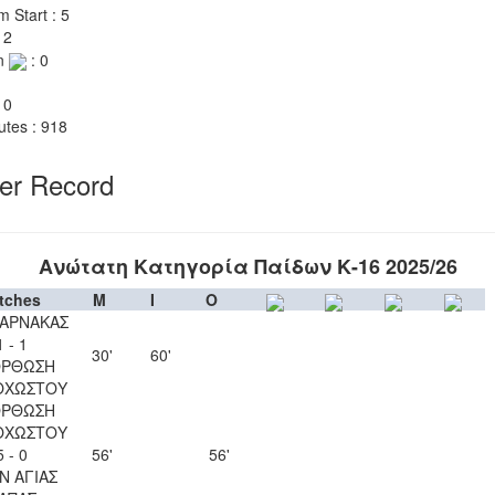
m Start : 5
 2
n
: 0
 0
utes : 918
yer Record
Ανώτατη Κατηγορία Παίδων Κ-16 2025/26
tches
M
I
O
ΛΑΡΝΑΚΑΣ
1 - 1
30'
60'
ΟΡΘΩΣΗ
ΟΧΩΣΤΟΥ
ΟΡΘΩΣΗ
ΟΧΩΣΤΟΥ
5 - 0
56'
56'
Ν ΑΓΙΑΣ