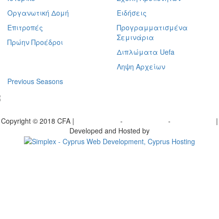
Οργανωτική Δομή
Ειδήσεις
Επιτροπές
Προγραμματισμένα
Σεμινάρια
Πρώην Προέδροι
Διπλώματα Uefa
Ληψη Αρχείων
Previous Seasons
bscribe to our Newsletter
Copyright © 2018 CFA |
Privacy policy
-
Terms of Use
-
Cookie Policy
|
Developed and Hosted by
Change your consent