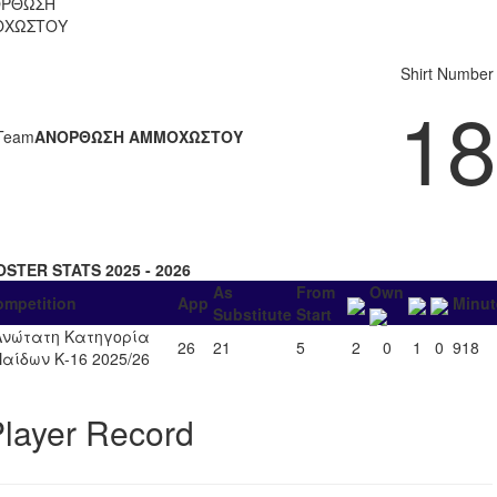
ΟΡΘΩΣΗ
ΟΧΩΣΤΟΥ
Shirt Number
18
Team
ΑΝΟΡΘΩΣΗ ΑΜΜΟΧΩΣΤΟΥ
OSTER STATS 2025 - 2026
As
From
Own
ompetition
App
Minut
Substitute
Start
Ανώτατη Κατηγορία
26
21
5
2
0
1
0
918
Παίδων Κ-16 2025/26
layer Record