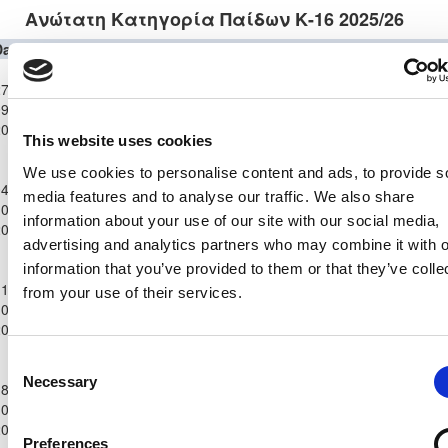
Ανώτατη Κατηγορία Παίδων Κ-16 2025/26
Date
Competition
Home Team
H
A
Away Team
Minutes
In
Out
Ανώτατη
7-
Κατηγορία
ΑΕΚ
ΑΝΟΡΘΩΣΗ
9-
Παίδων
1
1
30'
60'
ΛΑΡΝΑΚΑΣ
ΑΜΜΟΧΩΣΤΟΥ
2025
Κ-16
This website uses cookies
2025/26
Ανώτατη
We use cookies to personalise content and ads, to provide s
4-
Κατηγορία
media features and to analyse our traffic. We also share
ΑΝΟΡΘΩΣΗ
ΑΟΑΝ ΑΓΙΑΣ
0-
Παίδων
5
0
56'
56'
ΑΜΜΟΧΩΣΤΟΥ
ΝΑΠΑΣ
information about your use of our site with our social media,
2025
Κ-16
advertising and analytics partners who may combine it with o
2025/26
Ανώτατη
information that you’ve provided to them or that they’ve colle
1-
Κατηγορία
from your use of their services.
ΑΝΟΡΘΩΣΗ
0-
Παίδων
ΑΕΛ ΛΕΜΕΣΟΥ
2
2
14'
76'
ΑΜΜΟΧΩΣΤΟΥ
2025
Κ-16
2025/26
Consent
Ανώτατη
Necessary
Selection
8-
Κατηγορία
ΑΝΟΡΘΩΣΗ
ΟΛΥΜΠΙΑΚΟΣ
0-
Παίδων
4
1
27'
63'
ΑΜΜΟΧΩΣΤΟΥ
ΛΕΥΚΩΣΙΑΣ
2025
Κ-16
Preferences