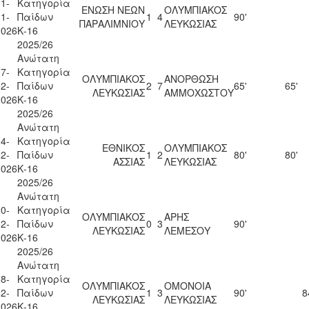
1-
Κατηγορία
ΕΝΩΣΗ ΝΕΩΝ
ΟΛΥΜΠΙΑΚΟΣ
1-
Παίδων
1
4
90'
ΠΑΡΑΛΙΜΝΙΟΥ
ΛΕΥΚΩΣΙΑΣ
2026
Κ-16
2025/26
Ανώτατη
7-
Κατηγορία
ΟΛΥΜΠΙΑΚΟΣ
ΑΝΟΡΘΩΣΗ
2-
Παίδων
2
7
65'
65'
ΛΕΥΚΩΣΙΑΣ
ΑΜΜΟΧΩΣΤΟΥ
2026
Κ-16
2025/26
Ανώτατη
4-
Κατηγορία
ΕΘΝΙΚΟΣ
ΟΛΥΜΠΙΑΚΟΣ
2-
Παίδων
1
2
80'
80'
ΑΣΣΙΑΣ
ΛΕΥΚΩΣΙΑΣ
2026
Κ-16
2025/26
Ανώτατη
0-
Κατηγορία
ΟΛΥΜΠΙΑΚΟΣ
ΑΡΗΣ
2-
Παίδων
0
3
90'
ΛΕΥΚΩΣΙΑΣ
ΛΕΜΕΣΟΥ
2026
Κ-16
2025/26
Ανώτατη
8-
Κατηγορία
ΟΛΥΜΠΙΑΚΟΣ
ΟΜΟΝΟΙΑ
2-
Παίδων
1
3
90'
8
ΛΕΥΚΩΣΙΑΣ
ΛΕΥΚΩΣΙΑΣ
2026
Κ-16