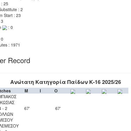
 : 25
ubstitute : 2
m Start : 23
 3
n
: 0
 0
utes : 1971
yer Record
Ανώτατη Κατηγορία Παίδων Κ-16 2025/26
tches
M
I
O
ΜΠΙΑΚΟΣ
ΚΩΣΙΑΣ
4 - 2
67'
67'
ΟΛΛΩΝ
ΜΕΣΟΥ
 ΛΕΜΕΣΟΥ