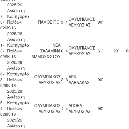
2025/26
Ανώτατη
7-
Κατηγορία
ΟΛΥΜΠΙΑΚΟΣ
3-
Παίδων
ΠΑΦΟΣ F.C.
3
1
90'
ΛΕΥΚΩΣΙΑΣ
2026
Κ-16
2025/26
Ανώτατη
1-
Κατηγορία
ΝΕΑ
ΟΛΥΜΠΙΑΚΟΣ
3-
Παίδων
ΣΑΛΑΜΙΝΑ
6
4
61'
29'
8
ΛΕΥΚΩΣΙΑΣ
2026
Κ-16
ΑΜΜΟΧΩΣΤΟΥ
2025/26
Ανώτατη
8-
Κατηγορία
ΟΛΥΜΠΙΑΚΟΣ
ΑΕΚ
3-
Παίδων
2
3
90'
ΛΕΥΚΩΣΙΑΣ
ΛΑΡΝΑΚΑΣ
2026
Κ-16
2025/26
Ανώτατη
5-
Κατηγορία
ΟΛΥΜΠΙΑΚΟΣ
ΑΠΟΕΛ
4-
Παίδων
1
4
90'
ΛΕΥΚΩΣΙΑΣ
ΛΕΥΚΩΣΙΑΣ
2026
Κ-16
2025/26
Ανώτατη