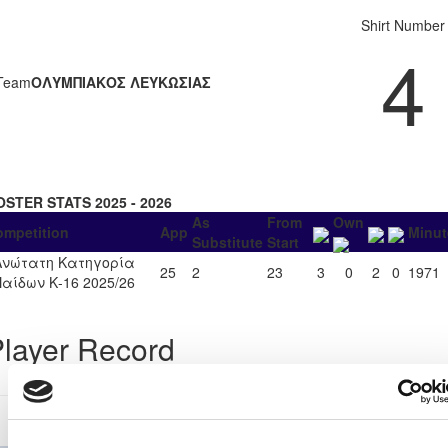
Shirt Number
4
Team
ΟΛΥΜΠΙΑΚΟΣ ΛΕΥΚΩΣΙΑΣ
OSTER STATS 2025 - 2026
As
From
Own
ompetition
App
Minut
Substitute
Start
Ανώτατη Κατηγορία
25
2
23
3
0
2
0
1971
Παίδων Κ-16 2025/26
layer Record
Ανώτατη Κατηγορία Παίδων Κ-16 2025/26