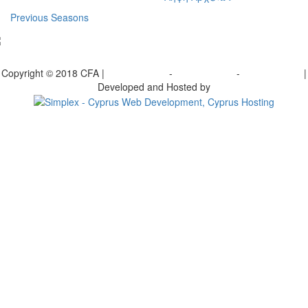
Previous Seasons
bscribe to our Newsletter
Copyright © 2018 CFA |
Privacy policy
-
Terms of Use
-
Cookie Policy
|
Developed and Hosted by
Change your consent