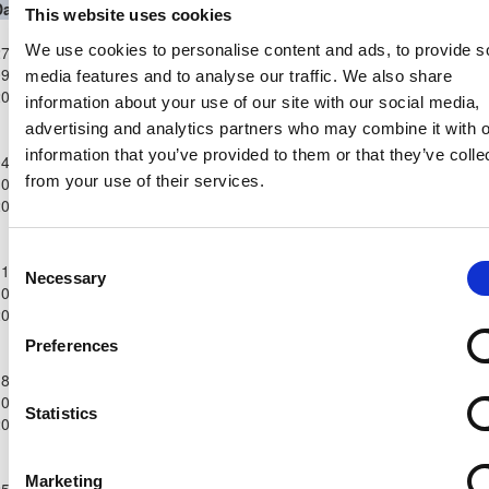
Date
Competition
Home Team
H
A
Away Team
Minutes
In
Out
This website uses cookies
Ανώτατη
We use cookies to personalise content and ads, to provide s
7-
Κατηγορία
ΟΛΥΜΠΙΑΚΟΣ
ΑΠΟΛΛΩΝ
9-
Παίδων
4
2
67'
67'
media features and to analyse our traffic. We also share
ΛΕΥΚΩΣΙΑΣ
ΛΕΜΕΣΟΥ
2025
Κ-16
information about your use of our site with our social media,
2025/26
advertising and analytics partners who may combine it with o
Ανώτατη
information that you’ve provided to them or that they’ve colle
4-
Κατηγορία
ΑΡΗΣ
ΟΛΥΜΠΙΑΚΟΣ
from your use of their services.
0-
Παίδων
1
0
90'
ΛΕΜΕΣΟΥ
ΛΕΥΚΩΣΙΑΣ
2025
Κ-16
2025/26
Ανώτατη
Consent
1-
Κατηγορία
Necessary
ΟΛΥΜΠΙΑΚΟΣ
ΕΝΩΣΗ ΝΕΩΝ
Selection
0-
Παίδων
9
0
46'
46'
ΛΕΥΚΩΣΙΑΣ
ΠΑΡΑΛΙΜΝΙΟΥ
2025
Κ-16
2025/26
Preferences
Ανώτατη
8-
Κατηγορία
ΑΝΟΡΘΩΣΗ
ΟΛΥΜΠΙΑΚΟΣ
0-
Παίδων
4
1
90'
ΑΜΜΟΧΩΣΤΟΥ
ΛΕΥΚΩΣΙΑΣ
Statistics
2025
Κ-16
2025/26
Ανώτατη
Marketing