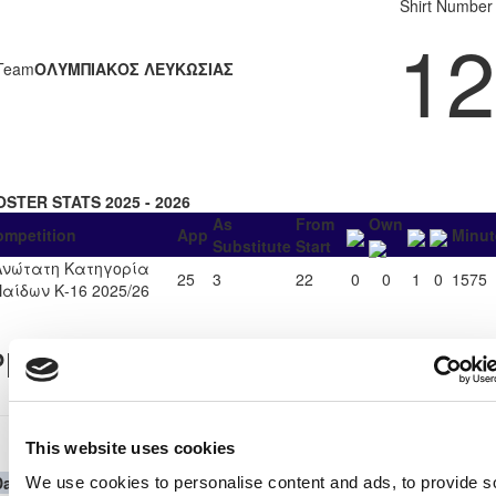
Shirt Number
12
Team
ΟΛΥΜΠΙΑΚΟΣ ΛΕΥΚΩΣΙΑΣ
OSTER STATS 2025 - 2026
As
From
Own
ompetition
App
Minut
Substitute
Start
Ανώτατη Κατηγορία
25
3
22
0
0
1
0
1575
Παίδων Κ-16 2025/26
layer Record
Ανώτατη Κατηγορία Παίδων Κ-16 2025/26
This website uses cookies
Date
Competition
Home Team
H
A
Away Team
Minutes
In
Out
We use cookies to personalise content and ads, to provide s