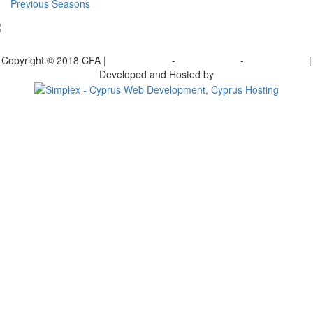
Previous Seasons
bscribe to our Newsletter
Copyright © 2018 CFA |
Privacy policy
-
Terms of Use
-
Cookie Policy
|
Developed and Hosted by
Change your consent