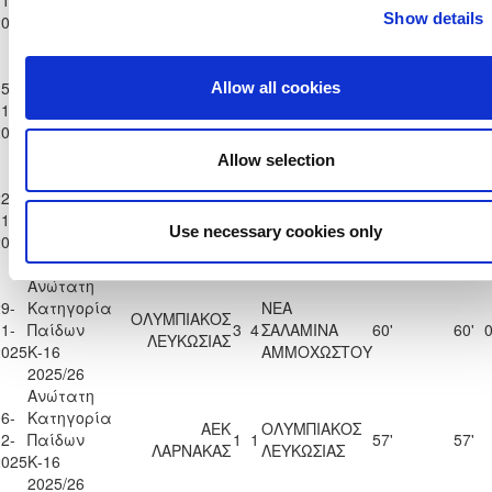
1-
Παίδων
6
2
15'
75'
ΛΕΥΚΩΣΙΑΣ
ΛΕΥΚΩΣΙΑΣ
Show details
2025
Κ-16
2025/26
Ανώτατη
5-
Κατηγορία
Allow all cookies
ΟΛΥΜΠΙΑΚΟΣ
1-
Παίδων
0
6
ΠΑΦΟΣ F.C.
90'
ΛΕΥΚΩΣΙΑΣ
2025
Κ-16
2025/26
Allow selection
Ανώτατη
2-
Κατηγορία
ΑΠΟΕΛ
ΟΛΥΜΠΙΑΚΟΣ
1-
Παίδων
4
2
66'
66'
ΛΕΥΚΩΣΙΑΣ
ΛΕΥΚΩΣΙΑΣ
Use necessary cookies only
2025
Κ-16
2025/26
Ανώτατη
9-
Κατηγορία
ΝΕΑ
ΟΛΥΜΠΙΑΚΟΣ
1-
Παίδων
3
4
ΣΑΛΑΜΙΝΑ
60'
60'
0
ΛΕΥΚΩΣΙΑΣ
2025
Κ-16
ΑΜΜΟΧΩΣΤΟΥ
2025/26
Ανώτατη
6-
Κατηγορία
ΑΕΚ
ΟΛΥΜΠΙΑΚΟΣ
2-
Παίδων
1
1
57'
57'
ΛΑΡΝΑΚΑΣ
ΛΕΥΚΩΣΙΑΣ
2025
Κ-16
2025/26