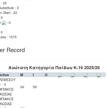
 : 25
ubstitute : 3
m Start : 22
 0
n
: 0
 0
utes : 1575
yer Record
Ανώτατη Κατηγορία Παίδων Κ-16 2025/26
tches
M
I
O
 ΛΕΜΕΣΟΥ
1 - 0
34'
56'
ΜΠΙΑΚΟΣ
ΚΩΣΙΑΣ
ΜΠΙΑΚΟΣ
ΚΩΣΙΑΣ