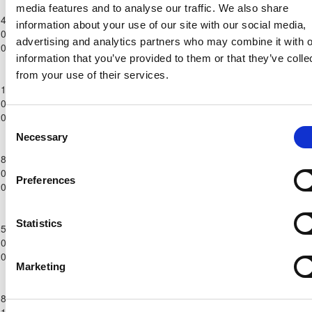
Ανώτατη
media features and to analyse our traffic. We also share
4-
Κατηγορία
information about your use of our site with our social media,
ΑΡΗΣ
ΟΛΥΜΠΙΑΚΟΣ
0-
Παίδων
1
0
34'
56'
ΛΕΜΕΣΟΥ
ΛΕΥΚΩΣΙΑΣ
advertising and analytics partners who may combine it with o
2025
Κ-16
information that you’ve provided to them or that they’ve colle
2025/26
Ανώτατη
from your use of their services.
1-
Κατηγορία
ΟΛΥΜΠΙΑΚΟΣ
ΕΝΩΣΗ ΝΕΩΝ
0-
Παίδων
9
0
90'
ΛΕΥΚΩΣΙΑΣ
ΠΑΡΑΛΙΜΝΙΟΥ
2025
Κ-16
Consent
2025/26
Necessary
Selection
Ανώτατη
8-
Κατηγορία
ΑΝΟΡΘΩΣΗ
ΟΛΥΜΠΙΑΚΟΣ
0-
Παίδων
4
1
58'
58'
ΑΜΜΟΧΩΣΤΟΥ
ΛΕΥΚΩΣΙΑΣ
Preferences
2025
Κ-16
2025/26
Ανώτατη
Statistics
5-
Κατηγορία
ΟΛΥΜΠΙΑΚΟΣ
ΕΘΝΙΚΟΣ
0-
Παίδων
0
3
46'
46'
ΛΕΥΚΩΣΙΑΣ
ΑΣΣΙΑΣ
2025
Κ-16
Marketing
2025/26
Ανώτατη
8-
Κατηγορία
ΟΜΟΝΟΙΑ
ΟΛΥΜΠΙΑΚΟΣ