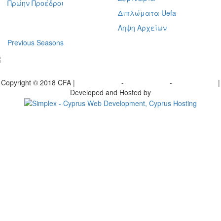
Πρώην Προέδροι
Διπλώματα Uefa
Ληψη Αρχείων
Previous Seasons
bscribe to our Newsletter
Copyright © 2018 CFA |
Privacy policy
-
Terms of Use
-
Cookie Policy
|
Developed and Hosted by
Change your consent