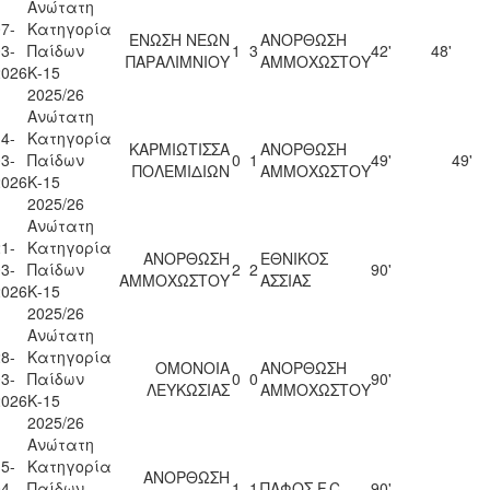
Ανώτατη
7-
Κατηγορία
ΕΝΩΣΗ ΝΕΩΝ
ΑΝΟΡΘΩΣΗ
3-
Παίδων
1
3
42'
48'
ΠΑΡΑΛΙΜΝΙΟΥ
ΑΜΜΟΧΩΣΤΟΥ
2026
Κ-15
2025/26
Ανώτατη
4-
Κατηγορία
ΚΑΡΜΙΩΤΙΣΣΑ
ΑΝΟΡΘΩΣΗ
3-
Παίδων
0
1
49'
49'
ΠΟΛΕΜΙΔΙΩΝ
ΑΜΜΟΧΩΣΤΟΥ
2026
Κ-15
2025/26
Ανώτατη
1-
Κατηγορία
ΑΝΟΡΘΩΣΗ
ΕΘΝΙΚΟΣ
3-
Παίδων
2
2
90'
ΑΜΜΟΧΩΣΤΟΥ
ΑΣΣΙΑΣ
2026
Κ-15
2025/26
Ανώτατη
8-
Κατηγορία
ΟΜΟΝΟΙΑ
ΑΝΟΡΘΩΣΗ
3-
Παίδων
0
0
90'
ΛΕΥΚΩΣΙΑΣ
ΑΜΜΟΧΩΣΤΟΥ
2026
Κ-15
2025/26
Ανώτατη
5-
Κατηγορία
ΑΝΟΡΘΩΣΗ
4-
Παίδων
1
1
ΠΑΦΟΣ F.C.
90'