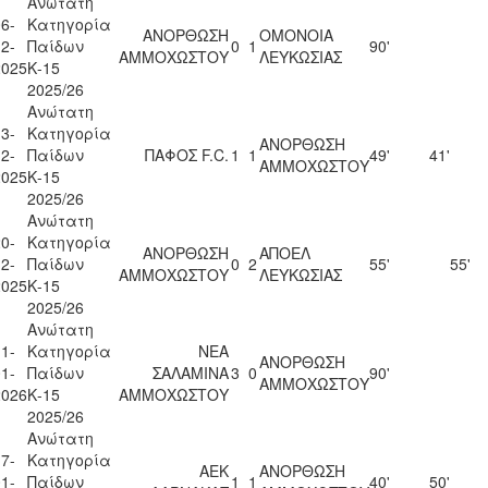
Ανώτατη
6-
Κατηγορία
ΑΝΟΡΘΩΣΗ
ΟΜΟΝΟΙΑ
2-
Παίδων
0
1
90'
ΑΜΜΟΧΩΣΤΟΥ
ΛΕΥΚΩΣΙΑΣ
2025
Κ-15
2025/26
Ανώτατη
3-
Κατηγορία
ΑΝΟΡΘΩΣΗ
2-
Παίδων
ΠΑΦΟΣ F.C.
1
1
49'
41'
ΑΜΜΟΧΩΣΤΟΥ
2025
Κ-15
2025/26
Ανώτατη
0-
Κατηγορία
ΑΝΟΡΘΩΣΗ
ΑΠΟΕΛ
2-
Παίδων
0
2
55'
55'
ΑΜΜΟΧΩΣΤΟΥ
ΛΕΥΚΩΣΙΑΣ
2025
Κ-15
2025/26
Ανώτατη
1-
Κατηγορία
ΝΕΑ
ΑΝΟΡΘΩΣΗ
1-
Παίδων
ΣΑΛΑΜΙΝΑ
3
0
90'
ΑΜΜΟΧΩΣΤΟΥ
2026
Κ-15
ΑΜΜΟΧΩΣΤΟΥ
2025/26
Ανώτατη
7-
Κατηγορία
ΑΕΚ
ΑΝΟΡΘΩΣΗ
1-
Παίδων
1
1
40'
50'