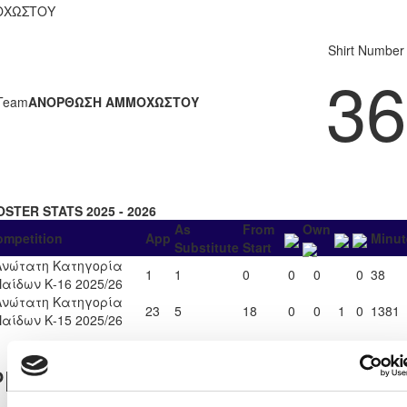
ΟΧΩΣΤΟΥ
Shirt Number
36
Team
ΑΝΟΡΘΩΣΗ ΑΜΜΟΧΩΣΤΟΥ
OSTER STATS 2025 - 2026
As
From
Own
ompetition
App
Minut
Substitute
Start
Ανώτατη Κατηγορία
1
1
0
0
0
0
38
Παίδων Κ-16 2025/26
Ανώτατη Κατηγορία
23
5
18
0
0
1
0
1381
Παίδων Κ-15 2025/26
layer Record