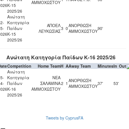
ΑΜΜΟΧΩΣΤΟΥ
2026
Κ-15
2025/26
Ανώτατη
2-
Κατηγορία
ΑΠΟΕΛ
ΑΝΟΡΘΩΣΗ
5-
Παίδων
3
0
90'
ΛΕΥΚΩΣΙΑΣ
ΑΜΜΟΧΩΣΤΟΥ
2026
Κ-15
2025/26
Ανώτατη Κατηγορία Παίδων Κ-16 2025/26
Date
Competition
Home Team
H
A
Away Team
Minutes
In
Out
Ανώτατη
5-
Κατηγορία
ΝΕΑ
ΑΝΟΡΘΩΣΗ
4-
Παίδων
ΣΑΛΑΜΙΝΑ
2
1
37'
53'
ΑΜΜΟΧΩΣΤΟΥ
2026
Κ-16
ΑΜΜΟΧΩΣΤΟΥ
2025/26
Tweets by CyprusFA