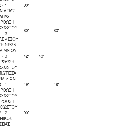
2 - 1
90'
Ν ΑΓΙΑΣ
ΑΠΑΣ
ΟΡΘΩΣΗ
ΟΧΩΣΤΟΥ
60'
60'
1 - 2
 ΛΕΜΕΣΟΥ
ΣΗ ΝΕΩΝ
ΛΙΜΝΙΟΥ
1 - 3
42'
48'
ΟΡΘΩΣΗ
ΟΧΩΣΤΟΥ
ΙΩΤΙΣΣΑ
ΕΜΙΔΙΩΝ
0 - 1
49'
49'
ΟΡΘΩΣΗ
ΟΧΩΣΤΟΥ
ΟΡΘΩΣΗ
ΟΧΩΣΤΟΥ
2 - 2
90'
ΝΙΚΟΣ
ΣΣΙΑΣ