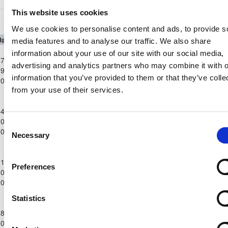
This website uses cookies
Ανώτατη Κατηγορία Παίδων Κ-15 2025/26
We use cookies to personalise content and ads, to provide s
Date
Competition
Home Team
H
A
Away Team
Minutes
In
Out
media features and to analyse our traffic. We also share
Ανώτατη
information about your use of our site with our social media,
7-
Κατηγορία
ΑΝΟΡΘΩΣΗ
ΑΕΚ
advertising and analytics partners who may combine it with o
9-
Παίδων
4
1
60'
60'
ΑΜΜΟΧΩΣΤΟΥ
ΛΑΡΝΑΚΑΣ
information that you’ve provided to them or that they’ve colle
2025
Κ-15
from your use of their services.
2025/26
Ανώτατη
4-
Κατηγορία
ΑΟΑΝ ΑΓΙΑΣ
ΑΝΟΡΘΩΣΗ
0-
Παίδων
0
0
48'
48'
Consent
ΝΑΠΑΣ
ΑΜΜΟΧΩΣΤΟΥ
2025
Κ-15
Necessary
Selection
2025/26
Ανώτατη
1-
Κατηγορία
ΑΝΟΡΘΩΣΗ
Preferences
0-
Παίδων
3
1
ΑΕΛ ΛΕΜΕΣΟΥ
90'
1
ΑΜΜΟΧΩΣΤΟΥ
2025
Κ-15
2025/26
Statistics
Ανώτατη
8-
Κατηγορία
ΟΛΥΜΠΙΑΚΟΣ
ΑΝΟΡΘΩΣΗ
0-
Παίδων
2
2
90'