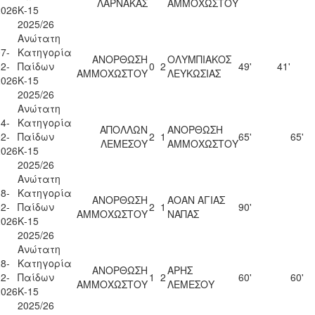
ΛΑΡΝΑΚΑΣ
ΑΜΜΟΧΩΣΤΟΥ
2026
Κ-15
2025/26
Ανώτατη
7-
Κατηγορία
ΑΝΟΡΘΩΣΗ
ΟΛΥΜΠΙΑΚΟΣ
2-
Παίδων
0
2
49'
41'
ΑΜΜΟΧΩΣΤΟΥ
ΛΕΥΚΩΣΙΑΣ
2026
Κ-15
2025/26
Ανώτατη
4-
Κατηγορία
ΑΠΟΛΛΩΝ
ΑΝΟΡΘΩΣΗ
2-
Παίδων
2
1
65'
65'
ΛΕΜΕΣΟΥ
ΑΜΜΟΧΩΣΤΟΥ
2026
Κ-15
2025/26
Ανώτατη
8-
Κατηγορία
ΑΝΟΡΘΩΣΗ
ΑΟΑΝ ΑΓΙΑΣ
2-
Παίδων
2
1
90'
ΑΜΜΟΧΩΣΤΟΥ
ΝΑΠΑΣ
2026
Κ-15
2025/26
Ανώτατη
8-
Κατηγορία
ΑΝΟΡΘΩΣΗ
ΑΡΗΣ
2-
Παίδων
1
2
60'
60'
ΑΜΜΟΧΩΣΤΟΥ
ΛΕΜΕΣΟΥ
2026
Κ-15
2025/26