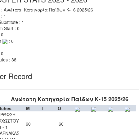
 : Ανώτατη Κατηγορία Παίδων Κ-16 2025/26
 : 1
ubstitute : 1
m Start : 0
 0
n
: 0
 0
utes : 38
yer Record
Ανώτατη Κατηγορία Παίδων Κ-15 2025/26
tches
M
I
O
ΟΡΘΩΣΗ
ΟΧΩΣΤΟΥ
60'
60'
4 - 1
ΛΑΡΝΑΚΑΣ