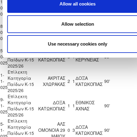
1-
Allow all cookies
Κατηγορία
Ε. Ν. ΘΟΙ
ΔΟΞΑ
0-
2
1
90'
Παίδων Κ-15
ΛΑΚΑΤΑΜΙΑΣ
ΚΑΤΩΚΟΠΙΑΣ
2025
2025/26
Επίλεκτη
Allow selection
8-
Κατηγορία
ΔΟΞΑ
0-
ΑΣΙΛ ΛΥΣΗΣ
5
1
90'
Παίδων Κ-15
ΚΑΤΩΚΟΠΙΑΣ
2025
2025/26
Use necessary cookies only
Επίλεκτη
5-
Κατηγορία
ΔΟΞΑ
ΠΑΕΕΚ
0-
3
1
90'
Παίδων Κ-15
ΚΑΤΩΚΟΠΙΑΣ
ΚΕΡΥΝΕΙΑΣ
2025
2025/26
Επίλεκτη
1-
Κατηγορία
ΑΚΡΙΤΑΣ
ΔΟΞΑ
1-
2
1
90'
Παίδων Κ-15
ΧΛΩΡΑΚΑΣ
ΚΑΤΩΚΟΠΙΑΣ
2025
2025/26
Επίλεκτη
9-
Κατηγορία
ΔΟΞΑ
ΕΘΝΙΚΟΣ
1-
1
1
90'
Παίδων Κ-15
ΚΑΤΩΚΟΠΙΑΣ
ΑΧΝΑΣ
2025
2025/26
Επίλεκτη
5-
ΑΛΣ
Κατηγορία
ΔΟΞΑ
1-
ΟΜΟΝΟΙΑ 29
0
3
90'
Παίδων Κ-15
ΚΑΤΩΚΟΠΙΑΣ
2025
ΜΑΪΟΥ