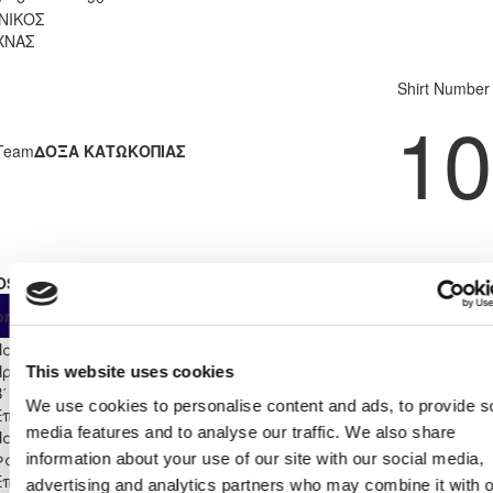
ΝΙΚΟΣ
ΧΝΑΣ
Shirt Number
10
Team
ΔΟΞΑ ΚΑΤΩΚΟΠΙΑΣ
OSTER STATS 2025 - 2026
As
From
Own
ompetition
App
Minut
Substitute
Start
Παγκύπριο
Πρωτάθλημα Νέων Κ-19
1
0
1
0
0
0
90
This website uses cookies
Β΄ Κατηγορίας 2025/26
We use cookies to personalise content and ads, to provide s
Επίλεκτη Κατηγορία
media features and to analyse our traffic. We also share
αίδων Κ-16 2025/26 - Α'
1
0
1
0
0
0
90
Φάση
information about your use of our site with our social media,
Επίλεκτη Κατηγορία
advertising and analytics partners who may combine it with o