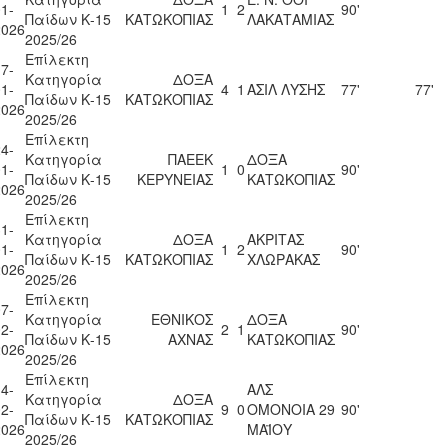
1-
1
2
90'
Παίδων Κ-15
ΚΑΤΩΚΟΠΙΑΣ
ΛΑΚΑΤΑΜΙΑΣ
2026
2025/26
Επίλεκτη
7-
Κατηγορία
ΔΟΞΑ
1-
4
1
ΑΣΙΛ ΛΥΣΗΣ
77'
77'
Παίδων Κ-15
ΚΑΤΩΚΟΠΙΑΣ
2026
2025/26
Επίλεκτη
4-
Κατηγορία
ΠΑΕΕΚ
ΔΟΞΑ
1-
1
0
90'
Παίδων Κ-15
ΚΕΡΥΝΕΙΑΣ
ΚΑΤΩΚΟΠΙΑΣ
2026
2025/26
Επίλεκτη
1-
Κατηγορία
ΔΟΞΑ
ΑΚΡΙΤΑΣ
1-
1
2
90'
Παίδων Κ-15
ΚΑΤΩΚΟΠΙΑΣ
ΧΛΩΡΑΚΑΣ
2026
2025/26
Επίλεκτη
7-
Κατηγορία
ΕΘΝΙΚΟΣ
ΔΟΞΑ
2-
2
1
90'
Παίδων Κ-15
ΑΧΝΑΣ
ΚΑΤΩΚΟΠΙΑΣ
2026
2025/26
Επίλεκτη
4-
ΑΛΣ
Κατηγορία
ΔΟΞΑ
2-
9
0
ΟΜΟΝΟΙΑ 29
90'
Παίδων Κ-15
ΚΑΤΩΚΟΠΙΑΣ
2026
ΜΑΪΟΥ
2025/26