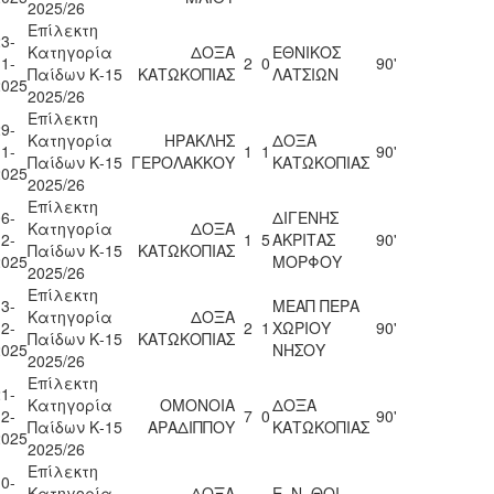
2025/26
Επίλεκτη
3-
Κατηγορία
ΔΟΞΑ
ΕΘΝΙΚΟΣ
1-
2
0
90'
Παίδων Κ-15
ΚΑΤΩΚΟΠΙΑΣ
ΛΑΤΣΙΩΝ
2025
2025/26
Επίλεκτη
9-
Κατηγορία
ΗΡΑΚΛΗΣ
ΔΟΞΑ
1-
1
1
90'
Παίδων Κ-15
ΓΕΡΟΛΑΚΚΟΥ
ΚΑΤΩΚΟΠΙΑΣ
2025
2025/26
Επίλεκτη
6-
ΔΙΓΕΝΗΣ
Κατηγορία
ΔΟΞΑ
2-
1
5
ΑΚΡΙΤΑΣ
90'
Παίδων Κ-15
ΚΑΤΩΚΟΠΙΑΣ
2025
ΜΟΡΦΟΥ
2025/26
Επίλεκτη
3-
ΜΕΑΠ ΠΕΡΑ
Κατηγορία
ΔΟΞΑ
2-
2
1
ΧΩΡΙΟΥ
90'
Παίδων Κ-15
ΚΑΤΩΚΟΠΙΑΣ
2025
ΝΗΣΟΥ
2025/26
Επίλεκτη
1-
Κατηγορία
ΟΜΟΝΟΙΑ
ΔΟΞΑ
2-
7
0
90'
Παίδων Κ-15
ΑΡΑΔΙΠΠΟΥ
ΚΑΤΩΚΟΠΙΑΣ
2025
2025/26
Επίλεκτη
0-
Κατηγορία
ΔΟΞΑ
Ε. Ν. ΘΟΙ