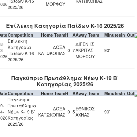
Παίδων Κ-15
ΚΑΤΩΚΟΠΙΑΣ
2026
ΜΟΡΦΟΥ
2025/26
Επίλεκτη Κατηγορία Παίδων Κ-16 2025/26
Date
Competition
Home Team
H
A
Away Team
Minutes
In
Out
Επίλεκτη
8-
ΔΙΓΕΝΗΣ
Κατηγορία
ΔΟΞΑ
3-
0
7
ΑΚΡΙΤΑΣ
90'
Παίδων Κ-16
ΚΑΤΩΚΟΠΙΑΣ
2026
ΜΟΡΦΟΥ
2025/26
Παγκύπριο Πρωτάθλημα Νέων Κ-19 Β΄
Κατηγορίας 2025/26
Date
Competition
Home Team
H
A
Away Team
Minutes
In
Out
Παγκύπριο
9-
Πρωτάθλημα
ΔΟΞΑ
ΕΘΝΙΚΟΣ
4-
Νέων Κ-19 Β΄
0
5
90'
ΚΑΤΩΚΟΠΙΑΣ
ΑΧΝΑΣ
2026
Κατηγορίας
2025/26