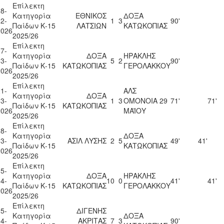
Επίλεκτη
8-
Κατηγορία
ΕΘΝΙΚΟΣ
ΔΟΞΑ
2-
1
3
90'
Παίδων Κ-15
ΛΑΤΣΙΩΝ
ΚΑΤΩΚΟΠΙΑΣ
2026
2025/26
Επίλεκτη
7-
Κατηγορία
ΔΟΞΑ
ΗΡΑΚΛΗΣ
3-
5
2
90'
Παίδων Κ-15
ΚΑΤΩΚΟΠΙΑΣ
ΓΕΡΟΛΑΚΚΟΥ
2026
2025/26
Επίλεκτη
1-
ΑΛΣ
Κατηγορία
ΔΟΞΑ
3-
1
3
ΟΜΟΝΟΙΑ 29
71'
71'
Παίδων Κ-15
ΚΑΤΩΚΟΠΙΑΣ
2026
ΜΑΪΟΥ
2025/26
Επίλεκτη
8-
Κατηγορία
ΔΟΞΑ
3-
ΑΣΙΛ ΛΥΣΗΣ
2
5
49'
41'
Παίδων Κ-15
ΚΑΤΩΚΟΠΙΑΣ
2026
2025/26
Επίλεκτη
5-
Κατηγορία
ΔΟΞΑ
ΗΡΑΚΛΗΣ
4-
10
0
41'
41'
Παίδων Κ-15
ΚΑΤΩΚΟΠΙΑΣ
ΓΕΡΟΛΑΚΚΟΥ
2026
2025/26
Επίλεκτη
5-
ΔΙΓΕΝΗΣ
Κατηγορία
ΔΟΞΑ
4-
ΑΚΡΙΤΑΣ
7
3
90'