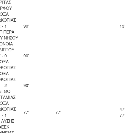
ΡΙΤΑΣ
ΡΦΟΥ
ΟΞΑ
ΚΟΠΙΑΣ
 - 1
90'
13'
Π ΠΕΡΑ
Υ ΝΗΣΟΥ
ΟΝΟΙΑ
ΔΙΠΠΟΥ
 - 0
90'
ΟΞΑ
ΚΟΠΙΑΣ
ΟΞΑ
ΚΟΠΙΑΣ
 - 2
90'
Ν. ΘΟΙ
ΤΑΜΙΑΣ
ΟΞΑ
ΚΟΠΙΑΣ
47'
77'
77'
 - 1
77'
Λ ΛΥΣΗΣ
ΑΕΕΚ
ΥΝΕΙΑΣ