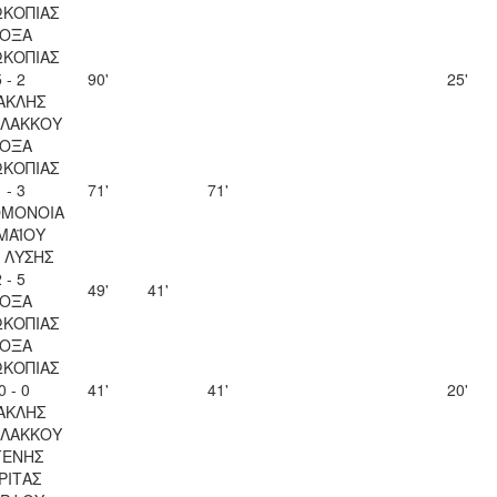
ΚΟΠΙΑΣ
ΟΞΑ
ΚΟΠΙΑΣ
 - 2
90'
25'
ΑΚΛΗΣ
ΛΑΚΚΟΥ
ΟΞΑ
ΚΟΠΙΑΣ
 - 3
71'
71'
ΟΜΟΝΟΙΑ
 ΜΑΪΟΥ
Λ ΛΥΣΗΣ
 - 5
49'
41'
ΟΞΑ
ΚΟΠΙΑΣ
ΟΞΑ
ΚΟΠΙΑΣ
0 - 0
41'
41'
20'
ΑΚΛΗΣ
ΛΑΚΚΟΥ
ΓΕΝΗΣ
ΡΙΤΑΣ