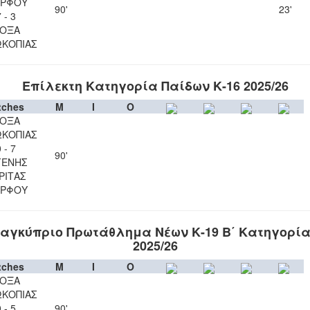
ΡΦΟΥ
90'
23'
 - 3
ΟΞΑ
ΚΟΠΙΑΣ
Επίλεκτη Κατηγορία Παίδων Κ-16 2025/26
tches
M
I
O
ΟΞΑ
ΚΟΠΙΑΣ
 - 7
90'
ΓΕΝΗΣ
ΡΙΤΑΣ
ΡΦΟΥ
αγκύπριο Πρωτάθλημα Νέων Κ-19 Β΄ Κατηγορί
2025/26
tches
M
I
O
ΟΞΑ
ΚΟΠΙΑΣ
 - 5
90'