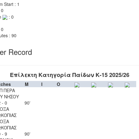
m Start : 1
 0
n
: 0
 0
utes : 90
yer Record
Επίλεκτη Κατηγορία Παίδων Κ-15 2025/26
tches
M
I
O
Π ΠΕΡΑ
Υ ΝΗΣΟΥ
 - 0
90'
ΟΞΑ
ΚΟΠΙΑΣ
ΟΞΑ
ΚΟΠΙΑΣ
 - 9
90'