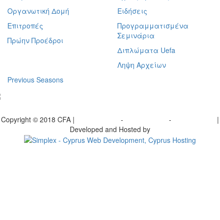
Οργανωτική Δομή
Ειδήσεις
Επιτροπές
Προγραμματισμένα
Σεμινάρια
Πρώην Προέδροι
Διπλώματα Uefa
Ληψη Αρχείων
Previous Seasons
bscribe to our Newsletter
Copyright © 2018 CFA |
Privacy policy
-
Terms of Use
-
Cookie Policy
|
Developed and Hosted by
Change your consent