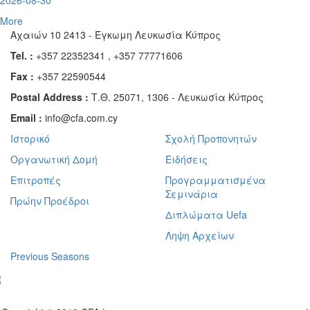
2026-08-30
More
Αχαιών 10 2413 - Έγκωμη Λευκωσία Κύπρος
Tel. :
+357 22352341 , +357 77771606
Fax :
+357 22590544
Postal Address :
Τ.Θ. 25071, 1306 - Λευκωσία Κύπρος
Email :
info@cfa.com.cy
Ιστορικό
Σχολή Προπονητών
Οργανωτική Δομή
Ειδήσεις
Επιτροπές
Προγραμματισμένα
Σεμινάρια
Πρώην Προέδροι
Διπλώματα Uefa
Ληψη Αρχείων
Previous Seasons
bscribe to our Newsletter