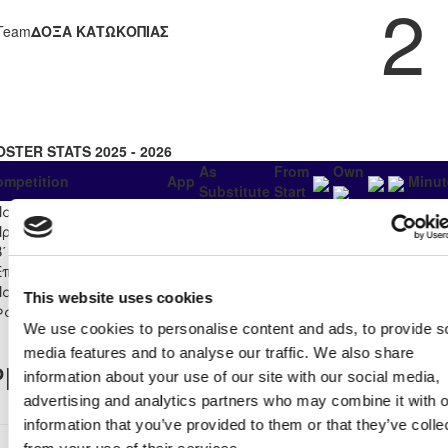
2
Team
ΔΟΞΑ ΚΑΤΩΚΟΠΙΑΣ
OSTER STATS 2025 - 2026
As
From
Own
ompetition
App
Minut
Substitute
Start
Παγκύπριο
Πρωτάθλημα Νέων Κ-19
19
7
12
0
0
3
0
1093
Β΄ Κατηγορίας 2025/26
Επίλεκτη Κατηγορία
αίδων Κ-17 2025/26 - Α'
0
0
0
0
0
0
0
This website uses cookies
Φάση
We use cookies to personalise content and ads, to provide s
media features and to analyse our traffic. We also share
layer Record
information about your use of our site with our social media,
advertising and analytics partners who may combine it with o
information that you’ve provided to them or that they’ve colle