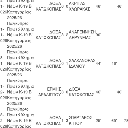
4-
Πρωτάθλημα
ΔΟΞΑ
ΑΚΡΙΤΑΣ
1-
Νέων Κ-19 Β΄
0
0
46'
46'
ΚΑΤΩΚΟΠΙΑΣ
ΧΛΩΡΑΚΑΣ
2026
Κατηγορίας
2025/26
Παγκύπριο
1-
Πρωτάθλημα
ΔΟΞΑ
ΑΝΑΓΕΝΝΗΣΗ
1-
Νέων Κ-19 Β΄
3
2
90'
ΚΑΤΩΚΟΠΙΑΣ
ΔΕΡΥΝΕΙΑΣ
2026
Κατηγορίας
2025/26
Παγκύπριο
8-
Πρωτάθλημα
ΔΟΞΑ
ΧΑΛΚΑΝΟΡΑΣ
1-
Νέων Κ-19 Β΄
0
1
44'
46'
ΚΑΤΩΚΟΠΙΑΣ
ΙΔΑΛΙΟΥ
2026
Κατηγορίας
2025/26
Παγκύπριο
1-
Πρωτάθλημα
ΕΡΜΗΣ
ΔΟΞΑ
2-
Νέων Κ-19 Β΄
3
0
46'
46'
ΑΡΑΔΙΠΠΟΥ
ΚΑΤΩΚΟΠΙΑΣ
2026
Κατηγορίας
2025/26
Παγκύπριο
8-
Πρωτάθλημα
ΔΟΞΑ
ΣΠΑΡΤΑΚΟΣ
2-
Νέων Κ-19 Β΄
1
3
25'
65'
78
ΚΑΤΩΚΟΠΙΑΣ
ΚΙΤΙΟΥ
2026
Κατηγορίας