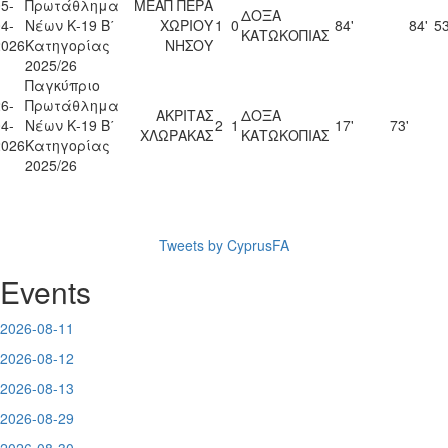
5-
Πρωτάθλημα
ΜΕΑΠ ΠΕΡΑ
ΔΟΞΑ
4-
Νέων Κ-19 Β΄
ΧΩΡΙΟΥ
1
0
84'
84'
53
ΚΑΤΩΚΟΠΙΑΣ
2026
Κατηγορίας
ΝΗΣΟΥ
2025/26
Παγκύπριο
6-
Πρωτάθλημα
ΑΚΡΙΤΑΣ
ΔΟΞΑ
4-
Νέων Κ-19 Β΄
2
1
17'
73'
ΧΛΩΡΑΚΑΣ
ΚΑΤΩΚΟΠΙΑΣ
2026
Κατηγορίας
2025/26
Tweets by CyprusFA
Events
2026-08-11
2026-08-12
2026-08-13
2026-08-29