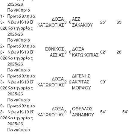
2025/26
Παγκύπριο
1-
Πρωτάθλημα
ΔΟΞΑ
ΑΕΖ
3-
Νέων Κ-19 Β΄
3
0
25'
65'
ΚΑΤΩΚΟΠΙΑΣ
ΖΑΚΑΚΙΟΥ
2026
Κατηγορίας
2025/26
Παγκύπριο
2-
Πρωτάθλημα
ΕΘΝΙΚΟΣ
ΔΟΞΑ
3-
Νέων Κ-19 Β΄
3
0
62'
28'
ΑΣΣΙΑΣ
ΚΑΤΩΚΟΠΙΑΣ
2026
Κατηγορίας
2025/26
Παγκύπριο
6-
Πρωτάθλημα
ΔΙΓΕΝΗΣ
ΔΟΞΑ
3-
Νέων Κ-19 Β΄
2
2
ΑΚΡΙΤΑΣ
90'
ΚΑΤΩΚΟΠΙΑΣ
2026
Κατηγορίας
ΜΟΡΦΟΥ
2025/26
Παγκύπριο
9-
Πρωτάθλημα
ΔΟΞΑ
ΟΘΕΛΛΟΣ
3-
Νέων Κ-19 Β΄
0
1
54'
54'
ΚΑΤΩΚΟΠΙΑΣ
ΑΘΗΑΙΝΟΥ
2026
Κατηγορίας
2025/26
Παγκύπριο