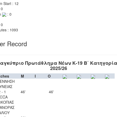
m Start : 12
 0
n
: 0
 0
utes : 1093
yer Record
αγκύπριο Πρωτάθλημα Νέων Κ-19 Β΄ Κατηγορί
2025/26
tches
M
I
O
ΕΝΝΗΣΗ
ΥΝΕΙΑΣ
 - 1
46'
46'
ΟΞΑ
ΚΟΠΙΑΣ
ΑΝΟΡΑΣ
ΑΛΙΟΥ