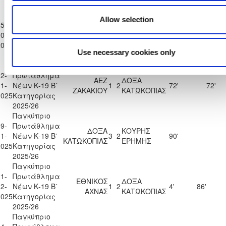
2025/26
Παγκύπριο
Allow selection
5-
Πρωτάθλημα
ΔΟΞΑ
ΠΑΕΕΚ
0-
Νέων Κ-19 Β΄
4
2
90'
86
ΚΑΤΩΚΟΠΙΑΣ
ΚΕΡΥΝΕΙΑΣ
2025
Κατηγορίας
Use necessary cookies only
2025/26
Παγκύπριο
2-
Πρωτάθλημα
ΑΕΖ
ΔΟΞΑ
1-
Νέων Κ-19 Β΄
1
2
72'
72'
ΖΑΚΑΚΙΟΥ
ΚΑΤΩΚΟΠΙΑΣ
2025
Κατηγορίας
2025/26
Παγκύπριο
9-
Πρωτάθλημα
ΔΟΞΑ
ΚΟΥΡΗΣ
1-
Νέων Κ-19 Β΄
3
2
90'
ΚΑΤΩΚΟΠΙΑΣ
ΕΡΗΜΗΣ
2025
Κατηγορίας
2025/26
Παγκύπριο
1-
Πρωτάθλημα
ΕΘΝΙΚΟΣ
ΔΟΞΑ
2-
Νέων Κ-19 Β΄
1
2
4'
86'
ΑΧΝΑΣ
ΚΑΤΩΚΟΠΙΑΣ
2025
Κατηγορίας
2025/26
Παγκύπριο