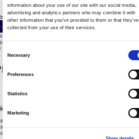
information about your use of our site with our social media,
advertising and analytics partners who may combine it with
OSTER STATS 2025 - 2026
other information that you’ve provided to them or that they’ve
As
From
Own
ompetition
App
Minut
collected from your use of their services.
Substitute
Start
Παγκύπριο
Πρωτάθλημα Νέων Κ-19
4
1
3
0
0
0
182
Β΄ Κατηγορίας 2025/26
Consent
Necessary
Selection
layer Record
Preferences
Παγκύπριο Πρωτάθλημα Νέων Κ-19 Β΄
Statistics
Κατηγορίας 2025/26
Date
Competition
Home Team
H
A
Away Team
Minutes
In
Out
Marketing
Παγκύπριο
8-
Πρωτάθλημα
ΑΝΑΓΕΝΝΗΣΗ
ΔΟΞΑ
9-
Νέων Κ-19 Β΄
2
1
77'
77'
ΔΕΡΥΝΕΙΑΣ
ΚΑΤΩΚΟΠΙΑΣ
2025
Κατηγορίας
Show details