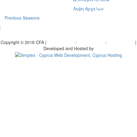
Ληψη Αρχείων
Previous Seasons
bscribe to our Newsletter
Copyright © 2018 CFA |
Privacy policy
-
Terms of Use
-
Cookie Policy
|
Developed and Hosted by
Change your consent