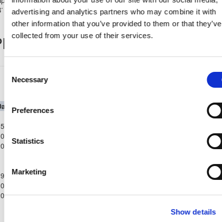
Β΄ Κατηγορίας 2025/26
advertising and analytics partners who may combine it with
other information that you’ve provided to them or that they’ve
collected from your use of their services.
layer Record
Consent
Παγκύπριο Πρωτάθλημα Νέων Κ-19 Β΄
Necessary
Selection
Κατηγορίας 2025/26
Date
Competition
Home Team
H
A
Away Team
Minutes
In
Out
Preferences
Παγκύπριο
5-
Πρωτάθλημα
ΧΑΛΚΑΝΟΡΑΣ
ΔΟΞΑ
0-
Νέων Κ-19 Β΄
2
3
90'
90
ΙΔΑΛΙΟΥ
ΚΑΤΩΚΟΠΙΑΣ
Statistics
2025
Κατηγορίας
2025/26
Παγκύπριο
Marketing
9-
Πρωτάθλημα
ΣΠΑΡΤΑΚΟΣ
ΔΟΞΑ
0-
Νέων Κ-19 Β΄
2
1
90'
ΚΙΤΙΟΥ
ΚΑΤΩΚΟΠΙΑΣ
2025
Κατηγορίας
2025/26
Show details
Παγκύπριο