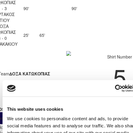
ΚΟΠΙΑΣ
 - 3
90'
90'
ΡΤΑΚΟΣ
ΙΤΙΟΥ
ΟΞΑ
ΚΟΠΙΑΣ
25'
65'
 - 0
ΖΑΚΑΚΙΟΥ
Shirt Number
5
Team
ΔΟΞΑ ΚΑΤΩΚΟΠΙΑΣ
OSTER STATS 2025 - 2026
This website uses cookies
As
From
Own
ompetition
App
Minut
We use cookies to personalise content and ads, to provide
Substitute
Start
social media features and to analyse our traffic. We also sha
Παγκύπριο
Πρωτάθλημα Νέων Κ-19
12
2
10
0
0
2
0
873
information about your use of our site with our social media,