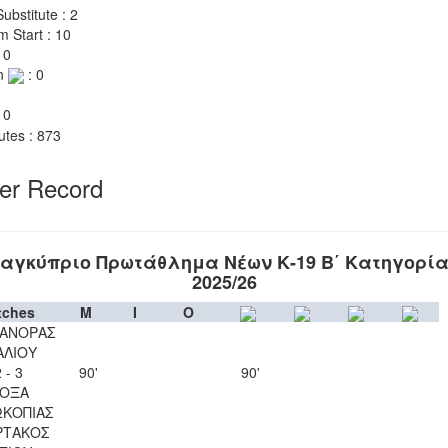
ubstitute : 2
m Start : 10
 0
n
: 0
 0
utes : 873
yer Record
αγκύπριο Πρωτάθλημα Νέων Κ-19 Β΄ Κατηγορί
2025/26
tches
M
I
O
ΑΝΟΡΑΣ
ΑΛΙΟΥ
 - 3
90'
90'
ΟΞΑ
ΚΟΠΙΑΣ
ΡΤΑΚΟΣ