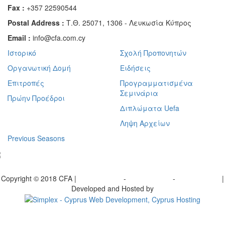
Fax :
+357 22590544
Postal Address :
Τ.Θ. 25071, 1306 - Λευκωσία Κύπρος
Email :
info@cfa.com.cy
Ιστορικό
Σχολή Προπονητών
Οργανωτική Δομή
Ειδήσεις
Επιτροπές
Προγραμματισμένα
Σεμινάρια
Πρώην Προέδροι
Διπλώματα Uefa
Ληψη Αρχείων
Previous Seasons
bscribe to our Newsletter
Copyright © 2018 CFA |
Privacy policy
-
Terms of Use
-
Cookie Policy
|
Developed and Hosted by
Change your consent