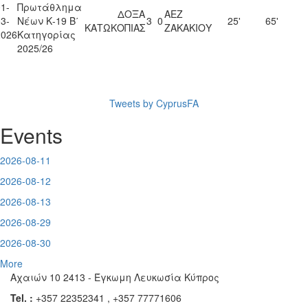
1-
Πρωτάθλημα
ΔΟΞΑ
ΑΕΖ
3-
Νέων Κ-19 Β΄
3
0
25'
65'
ΚΑΤΩΚΟΠΙΑΣ
ΖΑΚΑΚΙΟΥ
2026
Κατηγορίας
2025/26
Tweets by CyprusFA
Events
2026-08-11
2026-08-12
2026-08-13
2026-08-29
2026-08-30
More
Αχαιών 10 2413 - Έγκωμη Λευκωσία Κύπρος
Tel. :
+357 22352341 , +357 77771606